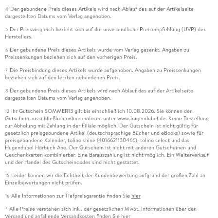
Der gebundene Preis dieses Artikels wird nach Ablauf des auf der Artikelseite
4
dargestellten Datums vom Verlag angehoben.
Der Preisvergleich bezieht sich auf die unverbindliche Preisempfehlung (UVP) des
5
Herstellers.
Der gebundene Preis dieses Artikels wurde vom Verlag gesenkt. Angaben zu
6
Preissenkungen beziehen sich auf den vorherigen Preis.
Die Preisbindung dieses Artikels wurde aufgehoben. Angaben zu Preissenkungen
7
beziehen sich auf den letzten gebundenen Preis.
Der gebundene Preis dieses Artikels wird nach Ablauf des auf der Artikelseite
8
dargestellten Datums vom Verlag angehoben.
Ihr Gutschein SOMMER13 gilt bis einschließlich 10.08.2026. Sie können den
12
Gutschein ausschließlich online einlösen unter www.hugendubel.de. Keine Bestellung
zur Abholung mit Zahlung in der Filiale möglich. Der Gutschein ist nicht gültig für
gesetzlich preisgebundene Artikel (deutschsprachige Bücher und eBooks) sowie für
preisgebundene Kalender, tolino shine (4016621130466), tolino select und das
Hugendubel Hörbuch Abo. Der Gutschein ist nicht mit anderen Gutscheinen und
Geschenkkarten kombinierbar. Eine Barauszahlung ist nicht möglich. Ein Weiterverkauf
und der Handel des Gutscheincodes sind nicht gestattet.
Leider können wir die Echtheit der Kundenbewertung aufgrund der großen Zahl an
15
Einzelbewertungen nicht prüfen.
Alle Informationen zur Tiefpreisgarantie finden Sie
hier
16
Alle Preise verstehen sich inkl. der gesetzlichen MwSt. Informationen über den
*
Versand und anfallende Versandkosten finden Sie
hier