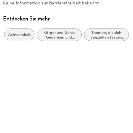
Keine Information zur Barrierefreiheit bekannt
A. D. WiLK
Verlag/Hersteller
Entdecken Sie mehr
Autaria
Körper und Geist:
Themen, die sich
Produktart
Achtsamkeit
Gedanken und
speziell an Frauen
kartoniert
Methoden
und/oder Mädchen
richten
Sonstiges
Klappenbroschur
ISBN
9783823400233
Herstelleradresse
Neopubli GmbH, Köpenicker Straße 154a, 10997 Berlin,
produktsicherheit@autaria.de