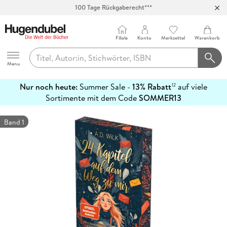
100 Tage Rückgaberecht***
Abholung in über 100 Filialen
Filiale
Konto
Merkzettel
Warenkorb
Hugendubel
Menu
Nur noch heute:
Summer Sale -
13% Rabatt
auf viele
12
mehr
Sortimente mit dem Code
SOMMER13
erfahren
Band 1