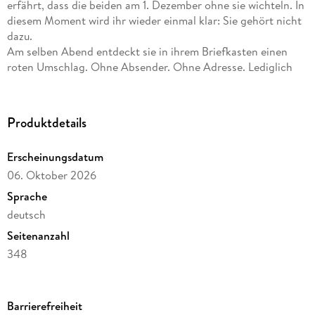
erfährt, dass die beiden am 1. Dezember ohne sie wichteln. In
diesem Moment wird ihr wieder einmal klar: Sie gehört nicht
dazu.
Am selben Abend entdeckt sie in ihrem Briefkasten einen
roten Umschlag. Ohne Absender. Ohne Adresse. Lediglich
eine golden glitzernde Eins befindet sich auf der Vorderseite.
Der Umschlag enthält eine Aufgabe, die Hannah tiefer trifft,
als ihr lieb ist. Es ist die erste von 24. Hannah erhält mit
Produktdetails
diesen Briefen einen ganz besonderen Adventskalender, der
sie Tag für Tag mehr zu sich selbst führt.
Erscheinungsdatum
Und auch wenn sie nicht weiß, woher die Briefe stammen,
06. Oktober 2026
erkennt sie mehr und mehr, dass sie für sie bestimmt sind.
Jeden Tag geht sie einen kleinen Schritt und irgendwann
Sprache
erkennt sie, dass das eigene Glück nicht vom Außen abhängt,
deutsch
sondern vor allem von den Entscheidungen, die sie täglich
Seitenanzahl
für sich selbst trifft.
348
Reihe
24 Kapitel, 1
Barrierefreiheit
Autor/Autorin