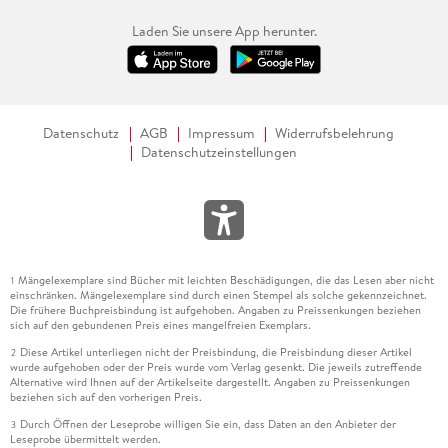
Laden Sie unsere App herunter.
Datenschutz
AGB
Impressum
Widerrufsbelehrung
Datenschutzeinstellungen
Mängelexemplare sind Bücher mit leichten Beschädigungen, die das Lesen aber nicht
1
einschränken. Mängelexemplare sind durch einen Stempel als solche gekennzeichnet.
Die frühere Buchpreisbindung ist aufgehoben. Angaben zu Preissenkungen beziehen
sich auf den gebundenen Preis eines mangelfreien Exemplars.
Diese Artikel unterliegen nicht der Preisbindung, die Preisbindung dieser Artikel
2
wurde aufgehoben oder der Preis wurde vom Verlag gesenkt. Die jeweils zutreffende
Alternative wird Ihnen auf der Artikelseite dargestellt. Angaben zu Preissenkungen
beziehen sich auf den vorherigen Preis.
Durch Öffnen der Leseprobe willigen Sie ein, dass Daten an den Anbieter der
3
Leseprobe übermittelt werden.