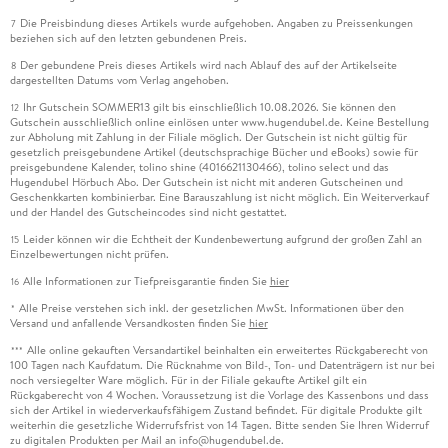
Die Preisbindung dieses Artikels wurde aufgehoben. Angaben zu Preissenkungen
7
beziehen sich auf den letzten gebundenen Preis.
Der gebundene Preis dieses Artikels wird nach Ablauf des auf der Artikelseite
8
dargestellten Datums vom Verlag angehoben.
Ihr Gutschein SOMMER13 gilt bis einschließlich 10.08.2026. Sie können den
12
Gutschein ausschließlich online einlösen unter www.hugendubel.de. Keine Bestellung
zur Abholung mit Zahlung in der Filiale möglich. Der Gutschein ist nicht gültig für
gesetzlich preisgebundene Artikel (deutschsprachige Bücher und eBooks) sowie für
preisgebundene Kalender, tolino shine (4016621130466), tolino select und das
Hugendubel Hörbuch Abo. Der Gutschein ist nicht mit anderen Gutscheinen und
Geschenkkarten kombinierbar. Eine Barauszahlung ist nicht möglich. Ein Weiterverkauf
und der Handel des Gutscheincodes sind nicht gestattet.
Leider können wir die Echtheit der Kundenbewertung aufgrund der großen Zahl an
15
Einzelbewertungen nicht prüfen.
Alle Informationen zur Tiefpreisgarantie finden Sie
hier
16
Alle Preise verstehen sich inkl. der gesetzlichen MwSt. Informationen über den
*
Versand und anfallende Versandkosten finden Sie
hier
Alle online gekauften Versandartikel beinhalten ein erweitertes Rückgaberecht von
***
100 Tagen nach Kaufdatum. Die Rücknahme von Bild-, Ton- und Datenträgern ist nur bei
noch versiegelter Ware möglich. Für in der Filiale gekaufte Artikel gilt ein
Rückgaberecht von 4 Wochen. Voraussetzung ist die Vorlage des Kassenbons und dass
sich der Artikel in wiederverkaufsfähigem Zustand befindet. Für digitale Produkte gilt
weiterhin die gesetzliche Widerrufsfrist von 14 Tagen. Bitte senden Sie Ihren Widerruf
zu digitalen Produkten per Mail an info@hugendubel.de.