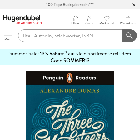
100 Tage Rückgaberecht***
Abholung in über 100 Filialen
Filiale
Konto
Merkzettel
Warenkorb
Hugendubel
Menu
Summer Sale:
13% Rabatt
auf viele Sortimente mit dem
12
mehr
Code
SOMMER13
erfahren