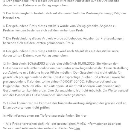
Der gebundene Preis dieses Artikels wird nach Ablauf des auf der Artikelseite
4
dargestellten Datums vom Verlag angehoben.
Der Preisvergleich bezieht sich auf die unverbindliche Preisempfehlung (UVP) des
5
Herstellers.
Der gebundene Preis dieses Artikels wurde vom Verlag gesenkt. Angaben zu
6
Preissenkungen beziehen sich auf den vorherigen Preis.
Die Preisbindung dieses Artikels wurde aufgehoben. Angaben zu Preissenkungen
7
beziehen sich auf den letzten gebundenen Preis.
Der gebundene Preis dieses Artikels wird nach Ablauf des auf der Artikelseite
8
dargestellten Datums vom Verlag angehoben.
Ihr Gutschein SOMMER13 gilt bis einschließlich 10.08.2026. Sie können den
12
Gutschein ausschließlich online einlösen unter www.hugendubel.de. Keine Bestellung
zur Abholung mit Zahlung in der Filiale möglich. Der Gutschein ist nicht gültig für
gesetzlich preisgebundene Artikel (deutschsprachige Bücher und eBooks) sowie für
preisgebundene Kalender, tolino shine (4016621130466), tolino select und das
Hugendubel Hörbuch Abo. Der Gutschein ist nicht mit anderen Gutscheinen und
Geschenkkarten kombinierbar. Eine Barauszahlung ist nicht möglich. Ein Weiterverkauf
und der Handel des Gutscheincodes sind nicht gestattet.
Leider können wir die Echtheit der Kundenbewertung aufgrund der großen Zahl an
15
Einzelbewertungen nicht prüfen.
Alle Informationen zur Tiefpreisgarantie finden Sie
hier
16
Alle Preise verstehen sich inkl. der gesetzlichen MwSt. Informationen über den
*
Versand und anfallende Versandkosten finden Sie
hier