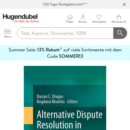
100 Tage Rückgaberecht***
Abholung in über 100 Filialen
Filiale
Konto
Merkzettel
Warenkorb
Hugendubel
Menu
Summer Sale:
13% Rabatt
auf viele Sortimente mit dem
12
mehr
Code
SOMMER13
erfahren