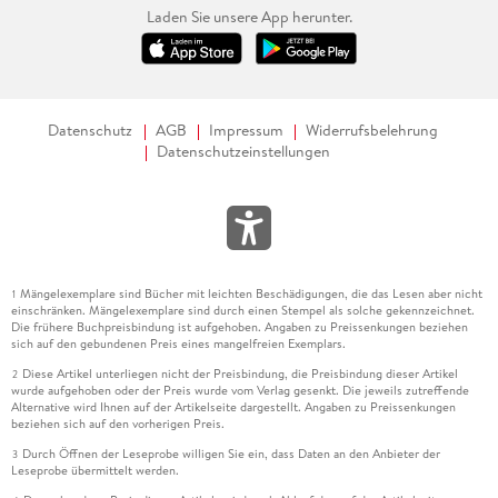
Laden Sie unsere App herunter.
Datenschutz
AGB
Impressum
Widerrufsbelehrung
Datenschutzeinstellungen
Mängelexemplare sind Bücher mit leichten Beschädigungen, die das Lesen aber nicht
1
einschränken. Mängelexemplare sind durch einen Stempel als solche gekennzeichnet.
Die frühere Buchpreisbindung ist aufgehoben. Angaben zu Preissenkungen beziehen
sich auf den gebundenen Preis eines mangelfreien Exemplars.
Diese Artikel unterliegen nicht der Preisbindung, die Preisbindung dieser Artikel
2
wurde aufgehoben oder der Preis wurde vom Verlag gesenkt. Die jeweils zutreffende
Alternative wird Ihnen auf der Artikelseite dargestellt. Angaben zu Preissenkungen
beziehen sich auf den vorherigen Preis.
Durch Öffnen der Leseprobe willigen Sie ein, dass Daten an den Anbieter der
3
Leseprobe übermittelt werden.