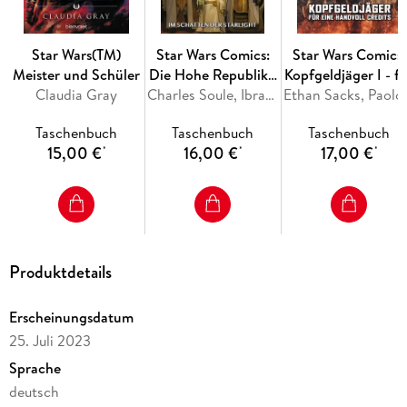
Star Wars(TM)
Star Wars Comics:
Star Wars Comics:
Meister und Schüler
Die Hohe Republik -
Kopfgeldjäger I - f
Claudia Gray
Die Schatten der
Charles Soule, Ibrahim Roberson, Jethro Morales, David Messina, Marika Cresta
eine Handvoll
Ethan Sacks
Starlight
Credits
Taschenbuch
Taschenbuch
Taschenbuch
15,00 €
16,00 €
17,00 €
*
*
*
Produktdetails
Erscheinungsdatum
25. Juli 2023
Sprache
deutsch