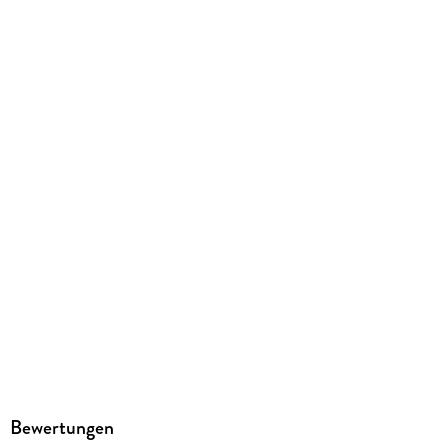
338 g
Größe (L/B/H)
229/152/13 mm
ISBN
9798349695049
Bewertungen