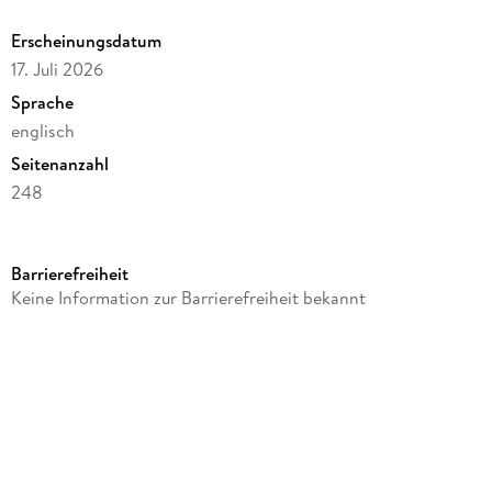
Erscheinungsdatum
17. Juli 2026
Sprache
englisch
Seitenanzahl
248
Reihe
Essence Enterprises
Barrierefreiheit
Autor/Autorin
Keine Information zur Barrierefreiheit bekannt
Amy Shannon
Verlag/Hersteller
Essence Enterprises
Produktart
kartoniert
Gewicht