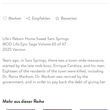
Merken
Empfehlen
Bewerten
Life's Return Home Sweet Sars Springs
MOD Life Epic Saga Volume 65 of 67
2025 Version
Years ago, in Sars Springs, there was a town-wide massacre,
started by the late mob boss, Enrique Cardoza, and his men.
Eighteen of the residents of the town were killed, including
Dr. Raina Markum. Dr. Markum was revived by the
government, and in order to pay back the debt of giving her
back her life, she was forced to live in The District. Some of
the victims were revived, and others, remain in a death coma,
and some were buried, and their loss mourned.
Mehr aus dieser Reihe
Raina's husband made the choice to live in the District with