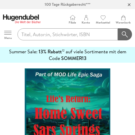
100 Tage Rückgaberecht***
Abholung in über 100 Filialen
Filiale
Konto
Merkzettel
Warenkorb
Hugendubel
Menu
Summer Sale:
13% Rabatt
auf viele Sortimente mit dem
12
mehr
Code
SOMMER13
erfahren