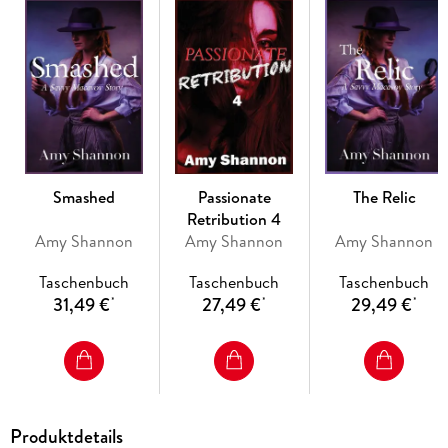
his wife. Some of the residents of Sars Springs also chose to
live in the District, and did for many years. Two months ago,
the District was shut down and revitalized, giving the
residents the option of returning home or to the District.
Most returned home.
Welcome back to Sars Springs, in a new series that focuses
on the Markums and their extended family.
Smashed
Passionate
The Relic
Retribution 4
Amy Shannon
Amy Shannon
Amy Shannon
Taschenbuch
Taschenbuch
Taschenbuch
31,49 €
27,49 €
29,49 €
*
*
*
Produktdetails