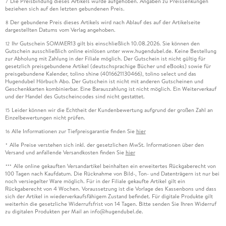
Die Preisbindung dieses Artikels wurde aufgehoben. Angaben zu Preissenkungen
7
beziehen sich auf den letzten gebundenen Preis.
Der gebundene Preis dieses Artikels wird nach Ablauf des auf der Artikelseite
8
dargestellten Datums vom Verlag angehoben.
Ihr Gutschein SOMMER13 gilt bis einschließlich 10.08.2026. Sie können den
12
Gutschein ausschließlich online einlösen unter www.hugendubel.de. Keine Bestellung
zur Abholung mit Zahlung in der Filiale möglich. Der Gutschein ist nicht gültig für
gesetzlich preisgebundene Artikel (deutschsprachige Bücher und eBooks) sowie für
preisgebundene Kalender, tolino shine (4016621130466), tolino select und das
Hugendubel Hörbuch Abo. Der Gutschein ist nicht mit anderen Gutscheinen und
Geschenkkarten kombinierbar. Eine Barauszahlung ist nicht möglich. Ein Weiterverkauf
und der Handel des Gutscheincodes sind nicht gestattet.
Leider können wir die Echtheit der Kundenbewertung aufgrund der großen Zahl an
15
Einzelbewertungen nicht prüfen.
Alle Informationen zur Tiefpreisgarantie finden Sie
hier
16
Alle Preise verstehen sich inkl. der gesetzlichen MwSt. Informationen über den
*
Versand und anfallende Versandkosten finden Sie
hier
Alle online gekauften Versandartikel beinhalten ein erweitertes Rückgaberecht von
***
100 Tagen nach Kaufdatum. Die Rücknahme von Bild-, Ton- und Datenträgern ist nur bei
noch versiegelter Ware möglich. Für in der Filiale gekaufte Artikel gilt ein
Rückgaberecht von 4 Wochen. Voraussetzung ist die Vorlage des Kassenbons und dass
sich der Artikel in wiederverkaufsfähigem Zustand befindet. Für digitale Produkte gilt
weiterhin die gesetzliche Widerrufsfrist von 14 Tagen. Bitte senden Sie Ihren Widerruf
zu digitalen Produkten per Mail an info@hugendubel.de.