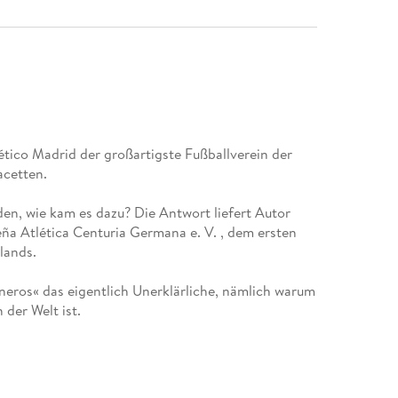
ético Madrid der großartigste Fußballverein der
acetten.
en, wie kam es dazu? Die Antwort liefert Autor
a Atlética Centuria Germana e. V. , dem ersten
lands.
eros« das eigentlich Unerklärliche, nämlich warum
 der Welt ist.
nd sein Team zahlreiche wissenswerte und
m besonderen, chaotischen, verrückten und
 Buch ist eine rot-weiße Liebeserklärung in 111