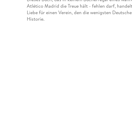
Atlético Madrid die Treue hält - fehlen darf, hand
Liebe für einen Verein, den die wenigsten Deutsch
Historie.
Ein Umstand, den es zu ändern gilt, denn dieser Vere
Große Siege sowie große Niederlagen,
Humorvolle Anekdoten sowie emotionale Erfahrun
Legenden des Fußballs sowie kaum bekannte Inside
Geben Sie diesem Buch und dem rot-weißen Verein 
Möglichkeit ein "Colchonero" zu werden.
Sie werden es nicht bereuen: Versprochen!