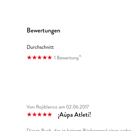
Bewertungen
Durchschnitt
15
1 Bewertung
Von Rojiblanco
am
02.06.2017
¡Aúpa Atleti!
Dieses Buch, das in keinem Bücherregal eines wahr