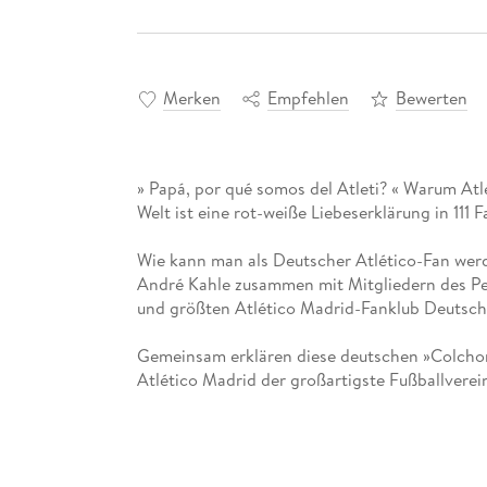
Merken
Empfehlen
Bewerten
» Papá, por qué somos del Atleti? « Warum Atl
Welt ist eine rot-weiße Liebeserklärung in 111 F
Wie kann man als Deutscher Atlético-Fan werd
André Kahle zusammen mit Mitgliedern des Peñ
und größten Atlético Madrid-Fanklub Deutsch
Gemeinsam erklären diese deutschen »Colchon
Atlético Madrid der großartigste Fußballverein
Mit Liebe und Leidenschaft haben der Autor u
unterhaltsame Fakten und Anekdoten zu diese
einzigartigen Verein zusammengetragen. Dieses