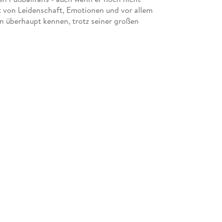
elt von Leidenschaft, Emotionen und vor allem
en überhaupt kennen, trotz seiner großen
in bietet so viel:
gen
r-Informationen
aus Madrid eine Chancen und sich selbst die