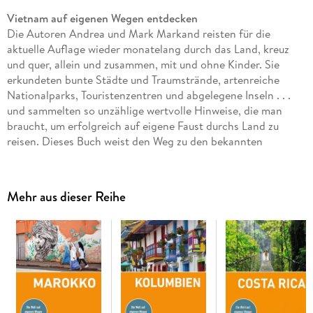
Vietnam auf eigenen Wegen entdecken
Die Autoren Andrea und Mark Markand reisten für die
aktuelle Auflage wieder monatelang durch das Land, kreuz
und quer, allein und zusammen, mit und ohne Kinder. Sie
erkundeten bunte Städte und Traumstrände, artenreiche
Nationalparks, Touristenzentren und abgelegene Inseln . . .
und sammelten so unzählige wertvolle Hinweise, die man
braucht, um erfolgreich auf eigene Faust durchs Land zu
reisen. Dieses Buch weist den Weg zu den bekannten
Highlights ebenso wie in abseitige Regionen, die selbst
erfahrene Vietnamreisende oft noch nicht kennen.
Mehr aus dieser Reihe
Das
Stefan Loose Travel Handbuch Vietnam
ist das perfekte
Nachschlagewerk für deine Rundreise. Mit den Informationen
der Loose-Experten wird die Reiseplanung zum Kinderspiel.
Hier findest du alles, was du brauchst:
Ausgewählte kommentierte Adressen
für Unterkünfte,
Restaurants und Aktivitäten