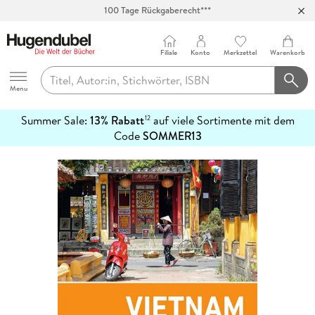
100 Tage Rückgaberecht***
Abholung in über 100 Filialen
Filiale
Konto
Merkzettel
Warenkorb
Hugendubel
Menu
Summer Sale:
13% Rabatt
auf viele Sortimente mit dem
12
mehr
Code
SOMMER13
erfahren