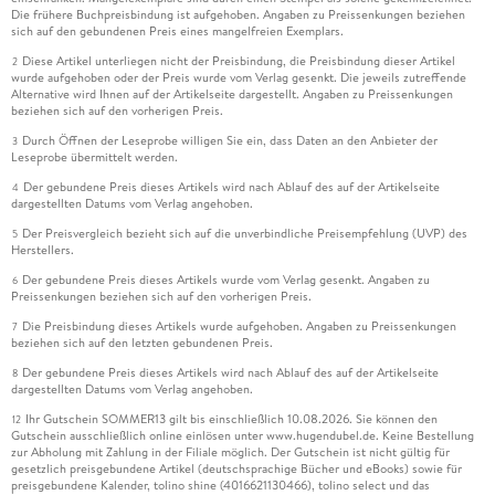
Die frühere Buchpreisbindung ist aufgehoben. Angaben zu Preissenkungen beziehen
sich auf den gebundenen Preis eines mangelfreien Exemplars.
Diese Artikel unterliegen nicht der Preisbindung, die Preisbindung dieser Artikel
2
wurde aufgehoben oder der Preis wurde vom Verlag gesenkt. Die jeweils zutreffende
Alternative wird Ihnen auf der Artikelseite dargestellt. Angaben zu Preissenkungen
beziehen sich auf den vorherigen Preis.
Durch Öffnen der Leseprobe willigen Sie ein, dass Daten an den Anbieter der
3
Leseprobe übermittelt werden.
Der gebundene Preis dieses Artikels wird nach Ablauf des auf der Artikelseite
4
dargestellten Datums vom Verlag angehoben.
Der Preisvergleich bezieht sich auf die unverbindliche Preisempfehlung (UVP) des
5
Herstellers.
Der gebundene Preis dieses Artikels wurde vom Verlag gesenkt. Angaben zu
6
Preissenkungen beziehen sich auf den vorherigen Preis.
Die Preisbindung dieses Artikels wurde aufgehoben. Angaben zu Preissenkungen
7
beziehen sich auf den letzten gebundenen Preis.
Der gebundene Preis dieses Artikels wird nach Ablauf des auf der Artikelseite
8
dargestellten Datums vom Verlag angehoben.
Ihr Gutschein SOMMER13 gilt bis einschließlich 10.08.2026. Sie können den
12
Gutschein ausschließlich online einlösen unter www.hugendubel.de. Keine Bestellung
zur Abholung mit Zahlung in der Filiale möglich. Der Gutschein ist nicht gültig für
gesetzlich preisgebundene Artikel (deutschsprachige Bücher und eBooks) sowie für
preisgebundene Kalender, tolino shine (4016621130466), tolino select und das