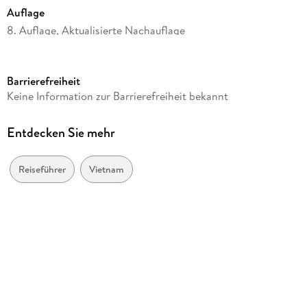
Auflage
8. Auflage, Aktualisierte Nachauflage
Seitenanzahl
672
Barrierefreiheit
Reihe
Keine Information zur Barrierefreiheit bekannt
Stefan Loose Travel Handbücher
Autor/Autorin
Entdecken Sie mehr
Andrea Markand, Mark Markand
Verlag/Hersteller
Reiseführer
Vietnam
Dumont Reise Vlg GmbH + C
Produktart
kartoniert
Abbildungen
147 Abbildungen
Gewicht
576 g