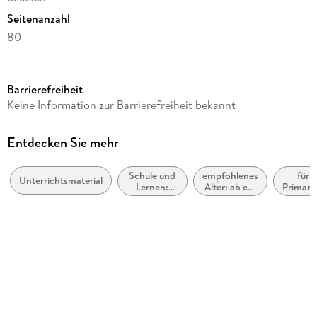
Seitenanzahl
80
Altersempfehlung
ab 8 Jahre
Barrierefreiheit
Reihe
Keine Information zur Barrierefreiheit bekannt
Fit für die Schule Mein 5-Minuten-Block
Autor/Autorin
Entdecken Sie mehr
Andrea Tonte
Schule und
empfohlenes
für 
Illustrationen
Unterrichtsmaterial
Lernen:
Alter: ab ca.
Primarb
Guido Wandrey
Mathematik
8 Jahre
Verlag/Hersteller
Tessloff Verlag
Originalsprache
deutsch
Produktart
kartoniert