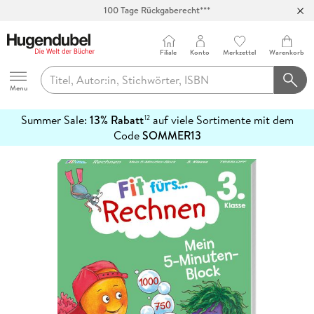
100 Tage Rückgaberecht***
Abholung in über 100 Filialen
Filiale
Konto
Merkzettel
Warenkorb
Hugendubel
Menu
Summer Sale:
13% Rabatt
auf viele Sortimente mit dem
12
mehr
Code
SOMMER13
erfahren