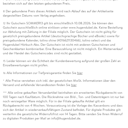
beziehen sich auf den letzten gebundenen Preis.
Der gebundene Preis dieses Artikels wird nach Ablauf des auf der Artikelseite
8
dargestellten Datums vom Verlag angehoben.
Ihr Gutschein SOMMER13 gilt bis einschließlich 10.08.2026. Sie können den
12
Gutschein ausschließlich online einlösen unter www.hugendubel.de. Keine Bestellung
zur Abholung mit Zahlung in der Filiale möglich. Der Gutschein ist nicht gültig für
gesetzlich preisgebundene Artikel (deutschsprachige Bücher und eBooks) sowie für
preisgebundene Kalender, tolino shine (4016621130466), tolino select und das
Hugendubel Hörbuch Abo. Der Gutschein ist nicht mit anderen Gutscheinen und
Geschenkkarten kombinierbar. Eine Barauszahlung ist nicht möglich. Ein Weiterverkauf
und der Handel des Gutscheincodes sind nicht gestattet.
Leider können wir die Echtheit der Kundenbewertung aufgrund der großen Zahl an
15
Einzelbewertungen nicht prüfen.
Alle Informationen zur Tiefpreisgarantie finden Sie
hier
16
Alle Preise verstehen sich inkl. der gesetzlichen MwSt. Informationen über den
*
Versand und anfallende Versandkosten finden Sie
hier
Alle online gekauften Versandartikel beinhalten ein erweitertes Rückgaberecht von
***
100 Tagen nach Kaufdatum. Die Rücknahme von Bild-, Ton- und Datenträgern ist nur bei
noch versiegelter Ware möglich. Für in der Filiale gekaufte Artikel gilt ein
Rückgaberecht von 4 Wochen. Voraussetzung ist die Vorlage des Kassenbons und dass
sich der Artikel in wiederverkaufsfähigem Zustand befindet. Für digitale Produkte gilt
weiterhin die gesetzliche Widerrufsfrist von 14 Tagen. Bitte senden Sie Ihren Widerruf
zu digitalen Produkten per Mail an info@hugendubel.de.