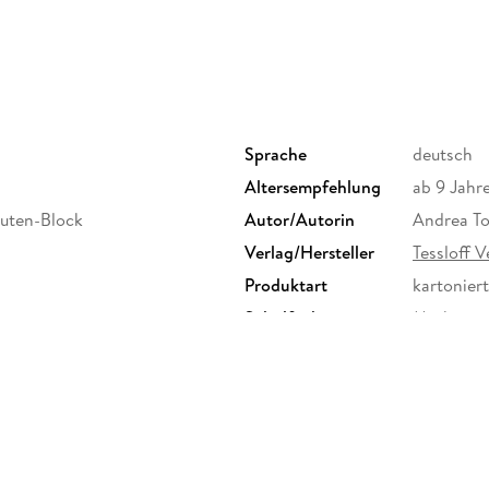
Sprache
deutsch
Altersempfehlung
ab 9 Jahr
nuten-Block
Autor/Autorin
Andrea T
Verlag/Hersteller
Tessloff V
Produktart
kartoniert
Schulfach
Mathemati
Größe (L/B/H)
206/143/
Herstelleradresse
Tessloff 
Burgschmi
qualitaet