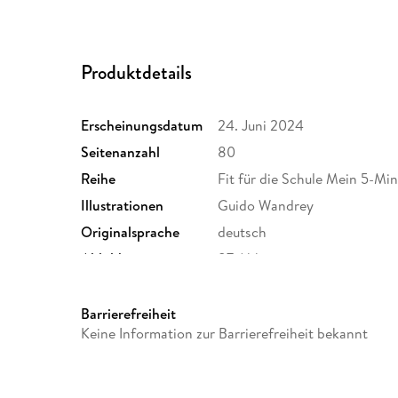
Produktdetails
Erscheinungsdatum
24. Juni 2024
Seitenanzahl
80
Reihe
Fit für die Schule Mein 5-Mi
Illustrationen
Guido Wandrey
Originalsprache
deutsch
Abbildungen
87 Abb.
Gewicht
204 g
ISBN
9783788624637
Barrierefreiheit
Keine Information zur Barrierefreiheit bekannt