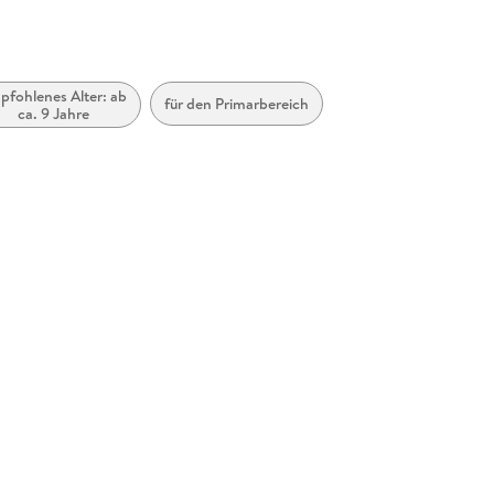
pfohlenes Alter: ab
für den Primarbereich
ca. 9 Jahre