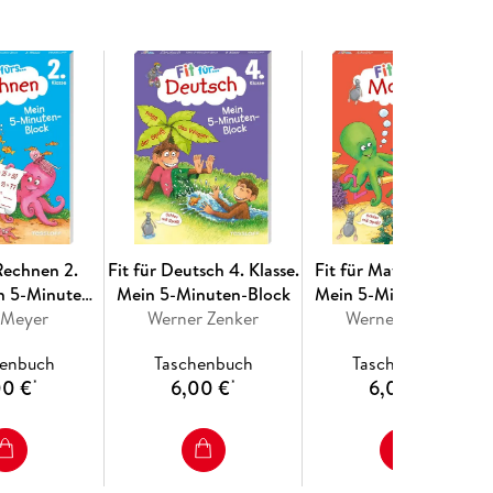
 Rechnen 2.
Fit für Deutsch 4. Klasse.
Fit für Mathe 1. Klasse.
in 5-Minuten-
Mein 5-Minuten-Block
Mein 5-Minuten-Block
a Meyer
lock
Werner Zenker
Werner Zenker
henbuch
Taschenbuch
Taschenbuch
00 €
6,00 €
6,00 €
*
*
*