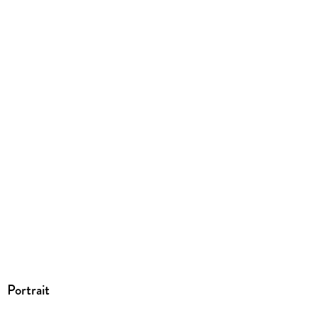
ISBN
9783740820237
Herstelleradresse
Emons Verlag GmbH, Cäcilienstr. 48, 50667 Köln,
info@emons-verlag.de
Portrait