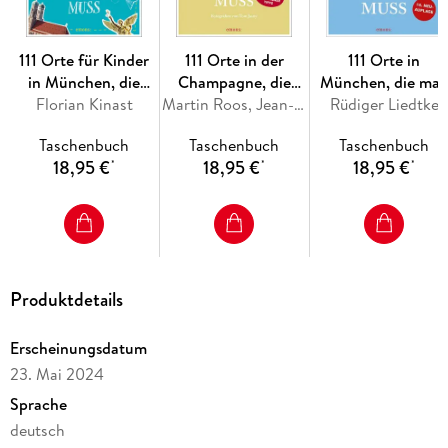
111 Orte für Kinder
111 Orte in der
111 Orte in
in München, die
Champagne, die
München, die ma
man gesehen haben
Florian Kinast
man gesehen haben
Martin Roos, Jean-Claude Bourgueil
Rüdiger Liedtke
gesehen haben
muss
muss
muss, Band 1
Taschenbuch
Taschenbuch
Taschenbuch
18,95 €
18,95 €
18,95 €
*
*
*
Produktdetails
Erscheinungsdatum
23. Mai 2024
Sprache
deutsch