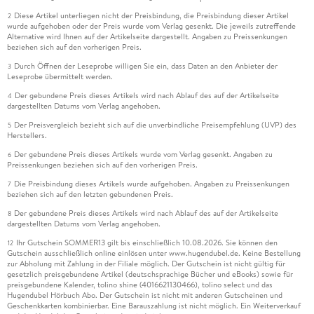
Diese Artikel unterliegen nicht der Preisbindung, die Preisbindung dieser Artikel
2
wurde aufgehoben oder der Preis wurde vom Verlag gesenkt. Die jeweils zutreffende
Alternative wird Ihnen auf der Artikelseite dargestellt. Angaben zu Preissenkungen
beziehen sich auf den vorherigen Preis.
Durch Öffnen der Leseprobe willigen Sie ein, dass Daten an den Anbieter der
3
Leseprobe übermittelt werden.
Der gebundene Preis dieses Artikels wird nach Ablauf des auf der Artikelseite
4
dargestellten Datums vom Verlag angehoben.
Der Preisvergleich bezieht sich auf die unverbindliche Preisempfehlung (UVP) des
5
Herstellers.
Der gebundene Preis dieses Artikels wurde vom Verlag gesenkt. Angaben zu
6
Preissenkungen beziehen sich auf den vorherigen Preis.
Die Preisbindung dieses Artikels wurde aufgehoben. Angaben zu Preissenkungen
7
beziehen sich auf den letzten gebundenen Preis.
Der gebundene Preis dieses Artikels wird nach Ablauf des auf der Artikelseite
8
dargestellten Datums vom Verlag angehoben.
Ihr Gutschein SOMMER13 gilt bis einschließlich 10.08.2026. Sie können den
12
Gutschein ausschließlich online einlösen unter www.hugendubel.de. Keine Bestellung
zur Abholung mit Zahlung in der Filiale möglich. Der Gutschein ist nicht gültig für
gesetzlich preisgebundene Artikel (deutschsprachige Bücher und eBooks) sowie für
preisgebundene Kalender, tolino shine (4016621130466), tolino select und das
Hugendubel Hörbuch Abo. Der Gutschein ist nicht mit anderen Gutscheinen und
Geschenkkarten kombinierbar. Eine Barauszahlung ist nicht möglich. Ein Weiterverkauf