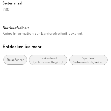
Seitenanzahl
230
Reihe
111 Orte ...
Barrierefreiheit
Autor/Autorin
Keine Information zur Barrierefreiheit bekannt
Andreas Drouve
Verlag/Hersteller
Entdecken Sie mehr
Emons Verlag
Baskenland
Spanien:
Produktart
Reiseführer
(autonome Region)
Sehenswürdigkeiten
kartoniert
Abbildungen
Mit zahlreichen Fotografien
Gewicht
472 g
Größe (L/B/H)
202/134/20 mm