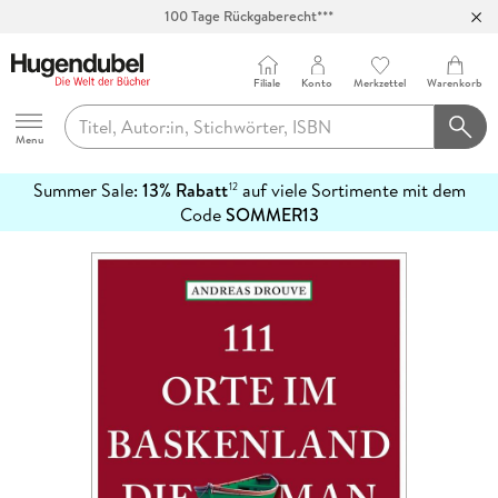
100 Tage Rückgaberecht***
Abholung in über 100 Filialen
Filiale
Konto
Merkzettel
Warenkorb
Hugendubel
Menu
Summer Sale:
13% Rabatt
auf viele Sortimente mit dem
12
mehr
Code
SOMMER13
erfahren