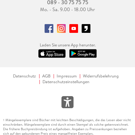
089 - 30 75 75 75
Mo. - Sa. 9.00 - 18.00 Uhr
Laden Sie unsere App herunter.
Datenschutz
AGB
Impressum
Widerrufsbelehrung
Datenschutzeinstellungen
Mängelexemplare sind Bücher mit leichten Beschädigungen, die das Lesen aber nicht
1
einschränken. Mängelexemplare sind durch einen Stempel als solche gekennzeichnet.
Die frühere Buchpreisbindung ist aufgehoben. Angaben zu Preissenkungen beziehen
sich auf den gebundenen Preis eines mangelfreien Exemplars.