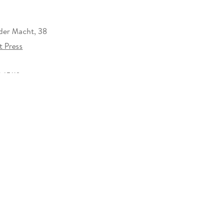
der Macht, 38
t Press
45119