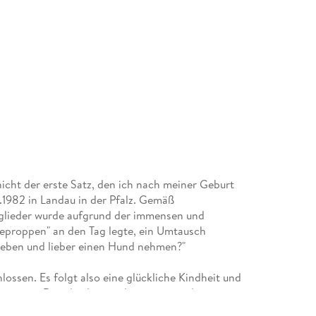
nicht der erste Satz, den ich nach meiner Geburt
.1982 in Landau in der Pfalz. Gemäß
glieder wurde aufgrund der immensen und
neproppen" an den Tag legte, ein Umtausch
eben und lieber einen Hund nehmen?"
ossen. Es folgt also eine glückliche Kindheit und
 weiteren Details, das würde zum einen den
 dann nichts mehr für meine Memoiren übrig.