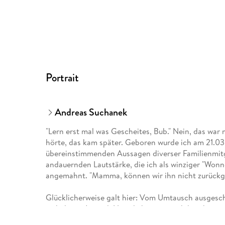
Portrait
Andreas Suchanek
"Lern erst mal was Gescheites, Bub." Nein, das war 
hörte, das kam später. Geboren wurde ich am 21.03
übereinstimmenden Aussagen diverser Familienmit
andauernden Lautstärke, die ich als winziger "Won
angemahnt. "Mamma, können wir ihn nicht zurückg
Glücklicherweise galt hier: Vom Umtausch ausgeschl
turbulente Jugend. Natürlich verrate ich hier keine
Spannungsbogen kaputtmachen, zum anderen bleibt