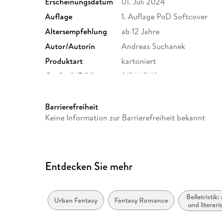
Erscheinungsdatum
01. Juli 2024
Auflage
1. Auflage PoD Softcover
Altersempfehlung
ab 12 Jahre
Autor/Autorin
Andreas Suchanek
Produktart
kartoniert
Größe (L/B/H)
215/145/18 mm
Barrierefreiheit
Keine Information zur Barrierefreiheit bekannt
Entdecken Sie mehr
Belletristik
Urban Fantasy
Fantasy Romance
und literari
nach G