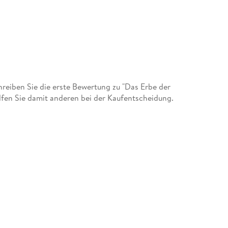
chanek.de
eiben Sie die erste Bewertung zu "Das Erbe der
fen Sie damit anderen bei der Kaufentscheidung.
he Sci-Fi, Co-Autor)
en" (Urban Fantasy, Co-Autor)
Space Opera, Co-Autor)