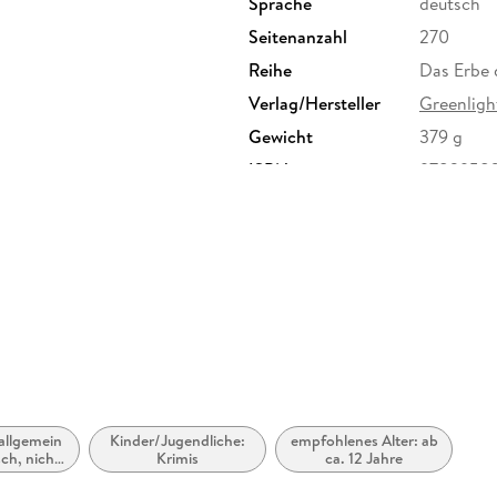
Sprache
deutsch
Seitenanzahl
270
Reihe
Das Erbe 
Verlag/Hersteller
Greenligh
Gewicht
379 g
ISBN
97839583
: allgemein
Kinder/Jugendliche:
empfohlenes Alter: ab
sch, nicht
Krimis
ca. 12 Jahre
enre