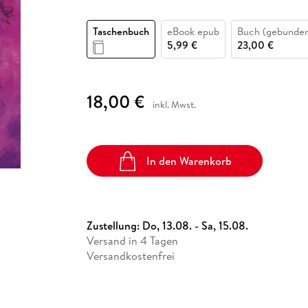
Fremdsprachige Bücher
n Lernhilfen
 Jugendbücher
eiber
Hörbuch Downloads im Bundle
cher
 Vergleich
 Puzzlezubehör
Lernen
New Adult
STABILO
Taschenbücher
Taschenbuch
eBook epub
Buch (gebunde
hilfen
hriller
 Backen
er
lender
Ratgeber
5,99 €
23,00 €
op
hriller
Romance
Sachbücher
18,00 €
precher:innen
Science Fiction
inkl. Mwst.
Fremdsprachige Bücher
In den Warenkorb
Zustellung:
Do, 13.08. - Sa, 15.08.
Versand in 4 Tagen
Versandkostenfrei