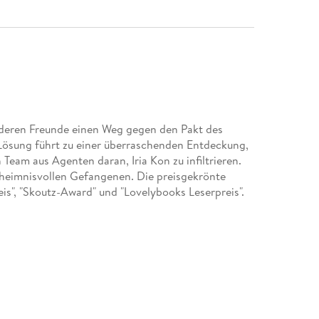
 deren Freunde einen Weg gegen den Pakt des
 Lösung führt zu einer überraschenden Entdeckung,
n Team aus Agenten daran, Iria Kon zu infiltrieren.
eheimnisvollen Gefangenen. Die preisgekrönte
is", "Skoutz-Award" und "Lovelybooks Leserpreis".