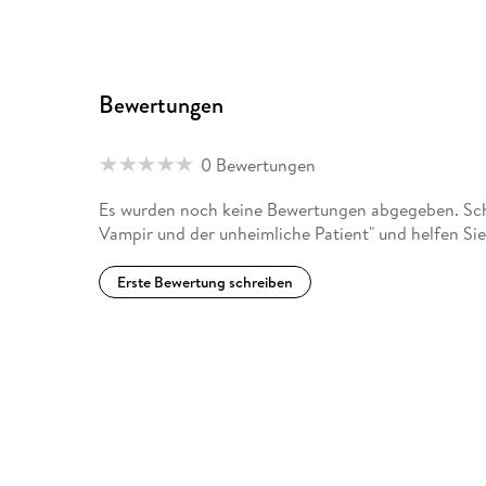
studierte Malerei und freie Grafik bei Professor Ge
arbeitet als Grafikerin, Zeichnerin und (unter dem 
Bewertungen
zwei Kinder. Amelie Glienke illustrierte u. a. Werk
0 Bewertungen
Es wurden noch keine Bewertungen abgegeben. Schr
Vampir und der unheimliche Patient" und helfen Si
Erste Bewertung schreiben