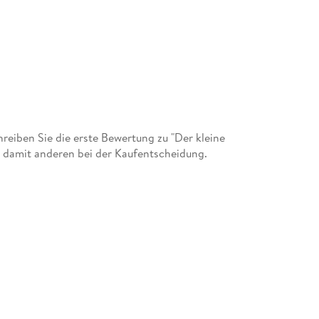
org Kiefer, Hochschule der Künste in Berlin. Sie
Namen HOGLI) als Karikaturistin in Berlin und hat
e von Hanne Schüler und Roald Dahl.
eiben Sie die erste Bewertung zu "Der kleine
e damit anderen bei der Kaufentscheidung.