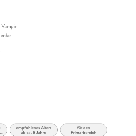
e Vampir
ienke
10 mm
auerländer GmbH, Hedderichstraße 114, 60596
 am Main, Fischer Sauerländer GmbH,
cherheit@fischer-sauerlaender.de
:
empfohlenes Alter:
für den
ten
ab ca. 8 Jahre
Primarbereich