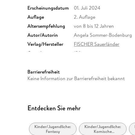
Erscheinungsdatum
01. Juli 2024
Auflage
2. Auflage
Altersempfehlung
von 8 bis 12 Jahren
Autor/Autorin
Angela Sommer-Bodenburg
Verlag/Hersteller
FISCHER Sauerländer
Gewicht
150 g
ISBN
9783733508197
Barrierefreiheit
Keine Information zur Barrierefreiheit bekannt
Entdecken Sie mehr
Kinder/Jugendliche:
Kinder/Jugendliche:
Fantasy
Komische