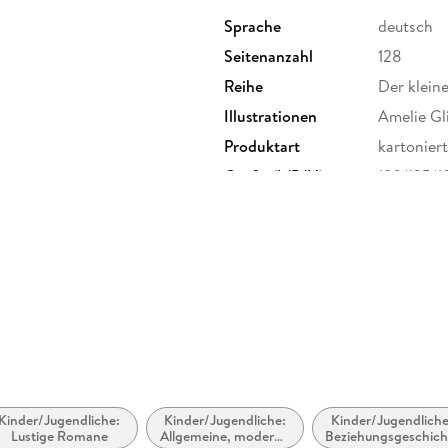
Sprache
deutsch
Seitenanzahl
128
Reihe
Der klein
Illustrationen
Amelie Gl
Produktart
kartoniert
Größe (L/B/H)
190/125/
Herstelleradresse
Fischer S
Frankfurt
produktsi
Kinder/Jugendliche:
Kinder/Jugendliche:
Kinder/Jugendliche
Lustige Romane
Allgemeine, moderne
Beziehungsgeschich