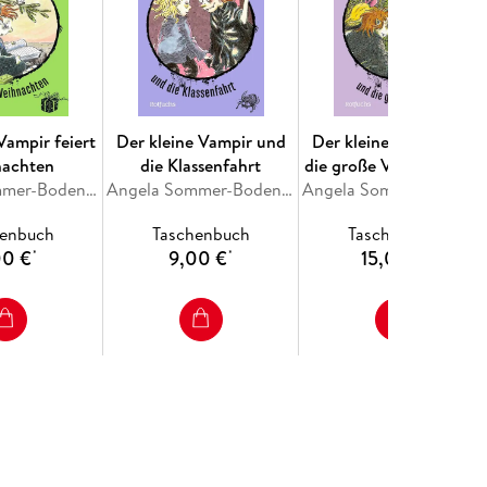
Vampir feiert
Der kleine Vampir und
Der kleine Vampir und
nachten
die Klassenfahrt
die große Verschwörun
Angela Sommer-Bodenburg
Angela Sommer-Bodenburg
Angela Sommer-Bodenbu
henbuch
Taschenbuch
Taschenbuch
00 €
9,00 €
15,00 €
*
*
*