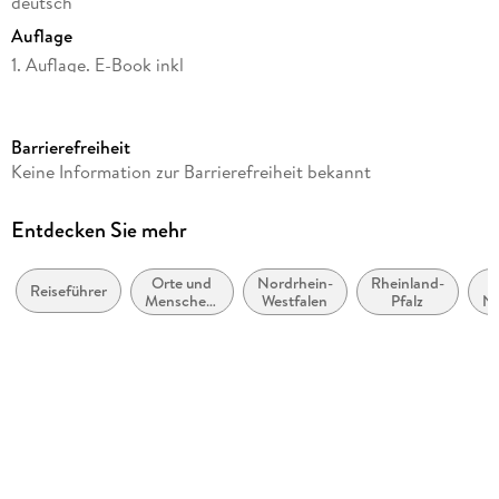
deutsch
Auflage
1. Auflage. E-Book inkl
Seitenanzahl
191
Barrierefreiheit
Reihe
Keine Information zur Barrierefreiheit bekannt
Lieblingsplätze im GMEINER-Verlag
Autor/Autorin
Entdecken Sie mehr
Anke D. Müller
Orte und
Nordrhein-
Rheinland-
R
Verlag/Hersteller
Reiseführer
Menschen:
Westfalen
Pfalz
Ne
Gmeiner Verlag
Sachbuch,
Bildbände
Produktart
kartoniert
Abbildungen
88 farbige Abbildungen
Gewicht