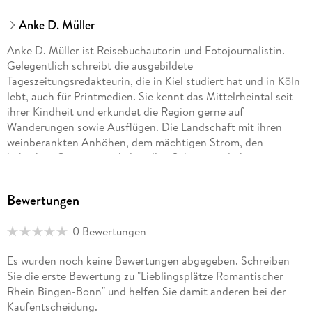
Anke D. Müller
Anke D. Müller ist Reisebuchautorin und Fotojournalistin.
Gelegentlich schreibt die ausgebildete
Tageszeitungsredakteurin, die in Kiel studiert hat und in Köln
lebt, auch für Printmedien. Sie kennt das Mittelrheintal seit
ihrer Kindheit und erkundet die Region gerne auf
Wanderungen sowie Ausflügen. Die Landschaft mit ihren
weinberankten Anhöhen, dem mächtigen Strom, den
hübschen Orten sowie kulturellen Sehenswürdigkeiten
begeistern sie immer wieder aufs Neue. Solche Urlaubstage
vor der Haustür genießt sie sehr, erst recht, wenn sie mit
Bewertungen
Fährüberfahrten oder Bootstouren gekrönt werden.
0 Bewertungen
Es wurden noch keine Bewertungen abgegeben. Schreiben
Sie die erste Bewertung zu "Lieblingsplätze Romantischer
Rhein Bingen-Bonn" und helfen Sie damit anderen bei der
Kaufentscheidung.