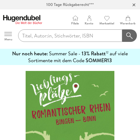
100 Tage Rückgaberecht***
Abholung in über 100 Filialen
Filiale
Konto
Merkzettel
Warenkorb
Hugendubel
Menu
Nur noch heute:
Summer Sale -
13% Rabatt
auf viele
12
mehr
Sortimente mit dem Code
SOMMER13
erfahren