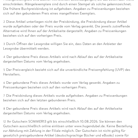
einschränken. Mängelexemplare sind durch einen Stempel als solche gekennzeichnet.
Die frühere Buchpreisbindung ist aufgehoben. Angaben zu Preissenkungen beziehen
sich auf den gebundenen Preis eines mangelfreien Exemplars.
Diese Artikel unterliegen nicht der Preisbindung, die Preisbindung dieser Artikel
2
wurde aufgehoben oder der Preis wurde vom Verlag gesenkt. Die jeweils zutreffende
Alternative wird Ihnen auf der Artikelseite dargestellt. Angaben zu Preissenkungen
beziehen sich auf den vorherigen Preis.
Durch Öffnen der Leseprobe willigen Sie ein, dass Daten an den Anbieter der
3
Leseprobe übermittelt werden.
Der gebundene Preis dieses Artikels wird nach Ablauf des auf der Artikelseite
4
dargestellten Datums vom Verlag angehoben.
Der Preisvergleich bezieht sich auf die unverbindliche Preisempfehlung (UVP) des
5
Herstellers.
Der gebundene Preis dieses Artikels wurde vom Verlag gesenkt. Angaben zu
6
Preissenkungen beziehen sich auf den vorherigen Preis.
Die Preisbindung dieses Artikels wurde aufgehoben. Angaben zu Preissenkungen
7
beziehen sich auf den letzten gebundenen Preis.
Der gebundene Preis dieses Artikels wird nach Ablauf des auf der Artikelseite
8
dargestellten Datums vom Verlag angehoben.
Ihr Gutschein SOMMER13 gilt bis einschließlich 10.08.2026. Sie können den
12
Gutschein ausschließlich online einlösen unter www.hugendubel.de. Keine Bestellung
zur Abholung mit Zahlung in der Filiale möglich. Der Gutschein ist nicht gültig für
gesetzlich preisgebundene Artikel (deutschsprachige Bücher und eBooks) sowie für