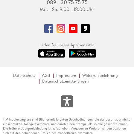
089 - 30 75 75 75
Mo. - Sa. 9.00 - 18.00 Uhr
Laden Sie unsere App herunter.
Datenschutz
AGB
Impressum
Widerrufsbelehrung
Datenschutzeinstellungen
Mängelexemplare sind Bücher mit leichten Beschädigungen, die das Lesen aber nicht
1
einschränken. Mängelexemplare sind durch einen Stempel als solche gekennzeichnet.
Die frühere Buchpreisbindung ist aufgehoben. Angaben zu Preissenkungen beziehen
sich auf den gebundenen Preis eines mangelfreien Exemplars.