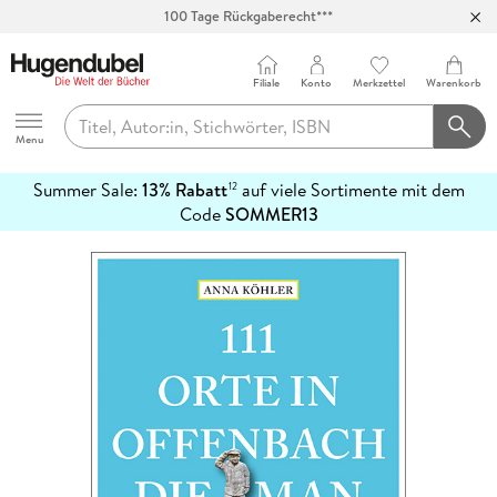
100 Tage Rückgaberecht***
Abholung in über 100 Filialen
Filiale
Konto
Merkzettel
Warenkorb
Hugendubel
Menu
Summer Sale:
13% Rabatt
auf viele Sortimente mit dem
12
mehr
Code
SOMMER13
erfahren