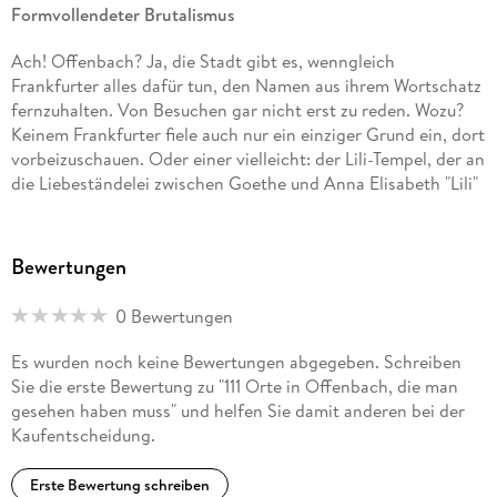
Formvollendeter Brutalismus
Ach! Offenbach? Ja, die Stadt gibt es, wenngleich
Frankfurter alles dafür tun, den Namen aus ihrem Wortschatz
fernzuhalten. Von Besuchen gar nicht erst zu reden. Wozu?
Keinem Frankfurter fiele auch nur ein einziger Grund ein, dort
vorbeizuschauen. Oder einer vielleicht: der Lili-Tempel, der an
die Liebeständelei zwischen Goethe und Anna Elisabeth "Lili"
Schönemann erinnert. Aber dann ist Goethe geflohen - und
gleich bis in die Schweiz. Wer in Frankfurt Kinder hat, kommt
außerdem um Besuche im Kletterpark nicht herum. Zwei
Bewertungen
Gründe also doch, die für Offenbach sprechen mögen.
Bleiben einhundertundneun Fragwürdigkeiten in Anna
0 Bewertungen
Köhlers Liste von Orten der Stadt, die man angeblich
gesehen haben muss - darunter sogar das Rathaus, dem sie
Es wurden noch keine Bewertungen abgegeben. Schreiben
die alles sagende Kapitelüberschrift verpasst:
Sie die erste Bewertung zu "111 Orte in Offenbach, die man
"Formvollendeter Brutalismus" - eine Formulierung, die einem
gesehen haben muss" und helfen Sie damit anderen bei der
bei der Lektüre des Büchleins nicht mehr aus dem Kopf geht.
Kaufentscheidung.
Es sind mitunter bizarre Sehenswürdigkeiten, die Anna
Köhler - "der Liebe wegen" nach Offenbach gezogen -
Erste Bewertung schreiben