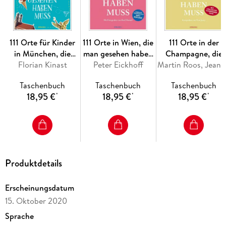
111 Orte für Kinder
111 Orte in Wien, die
111 Orte in der
in München, die
man gesehen haben
Champagne, die
man gesehen haben
Florian Kinast
Peter Eickhoff
muss
man gesehen habe
Martin Roos, 
muss
muss
Taschenbuch
Taschenbuch
Taschenbuch
18,95 €
18,95 €
18,95 €
*
*
*
Produktdetails
Erscheinungsdatum
15. Oktober 2020
Sprache