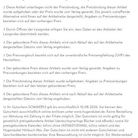
Diese Artikel unterliegen nicht der Preisbindung, die Preisbindung dieser Artikel
2
wurde aufgehoben oder der Preis wurde vom Verlag gesenkt. Die jeweils zutreffende
Alternative wird Ihnen auf der Artikelseite dargestellt. Angaben zu Preissenkungen
beziehen sich auf den vorherigen Preis.
Durch Öffnen der Leseprobe willigen Sie ein, dass Daten an den Anbieter der
3
Leseprobe übermittelt werden.
Der gebundene Preis dieses Artikels wird nach Ablauf des auf der Artikelseite
4
dargestellten Datums vom Verlag angehoben.
Der Preisvergleich bezieht sich auf die unverbindliche Preisempfehlung (UVP) des
5
Herstellers.
Der gebundene Preis dieses Artikels wurde vom Verlag gesenkt. Angaben zu
6
Preissenkungen beziehen sich auf den vorherigen Preis.
Die Preisbindung dieses Artikels wurde aufgehoben. Angaben zu Preissenkungen
7
beziehen sich auf den letzten gebundenen Preis.
Der gebundene Preis dieses Artikels wird nach Ablauf des auf der Artikelseite
8
dargestellten Datums vom Verlag angehoben.
Ihr Gutschein SOMMER13 gilt bis einschließlich 10.08.2026. Sie können den
12
Gutschein ausschließlich online einlösen unter www.hugendubel.de. Keine Bestellung
zur Abholung mit Zahlung in der Filiale möglich. Der Gutschein ist nicht gültig für
gesetzlich preisgebundene Artikel (deutschsprachige Bücher und eBooks) sowie für
preisgebundene Kalender, tolino shine (4016621130466), tolino select und das
Hugendubel Hörbuch Abo. Der Gutschein ist nicht mit anderen Gutscheinen und
Geschenkkarten kombinierbar. Eine Barauszahlung ist nicht möglich. Ein Weiterverkauf