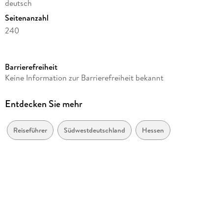
deutsch
Seitenanzahl
240
Reihe
111 Orte ...
Barrierefreiheit
Autor/Autorin
Keine Information zur Barrierefreiheit bekannt
Anna Köhler
Verlag/Hersteller
Entdecken Sie mehr
Emons Verlag
Produktart
Reiseführer
Südwestdeutschland
Hessen
kartoniert
Abbildungen
Mit zahlreichen Fotografien
Gewicht
471 g
Größe (L/B/H)