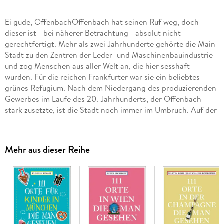
Ei gude, OffenbachOffenbach hat seinen Ruf weg, doch
dieser ist - bei näherer Betrachtung - absolut nicht
gerechtfertigt. Mehr als zwei Jahrhunderte gehörte die Main-
Stadt zu den Zentren der Leder- und Maschinenbauindustrie
und zog Menschen aus aller Welt an, die hier sesshaft
wurden. Für die reichen Frankfurter war sie ein beliebtes
grünes Refugium. Nach dem Niedergang des produzierenden
Gewerbes im Laufe des 20. Jahrhunderts, der Offenbach
stark zusetzte, ist die Stadt noch immer im Umbruch. Auf der
einen Seite strotzt sie nur so vor Historie und spannenden
Geschichten, auf der anderen ist sie ein buntes kulturelles
Potpourri mit Einflüssen aus allen Teilen der Erde sowie einer
Mehr aus dieser Reihe
starken Kreativ- und Start-up-Szene.