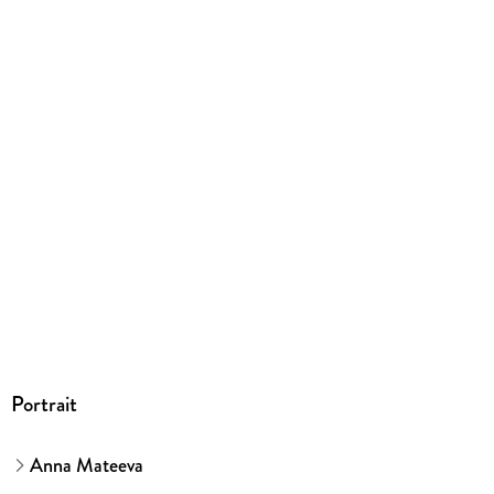
Herstelleradresse
Wiley-VCH GmbH, Boschstrasse 12, 69469 Weinheim,
product_safety@wiley.com
Portrait
Anna Mateeva