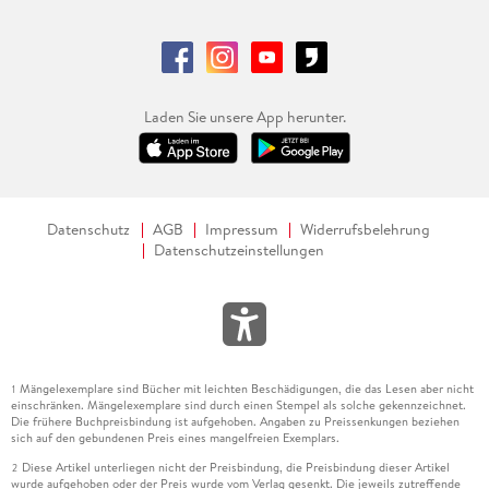
Laden Sie unsere App herunter.
Datenschutz
AGB
Impressum
Widerrufsbelehrung
Datenschutzeinstellungen
Mängelexemplare sind Bücher mit leichten Beschädigungen, die das Lesen aber nicht
1
einschränken. Mängelexemplare sind durch einen Stempel als solche gekennzeichnet.
Die frühere Buchpreisbindung ist aufgehoben. Angaben zu Preissenkungen beziehen
sich auf den gebundenen Preis eines mangelfreien Exemplars.
Diese Artikel unterliegen nicht der Preisbindung, die Preisbindung dieser Artikel
2
wurde aufgehoben oder der Preis wurde vom Verlag gesenkt. Die jeweils zutreffende