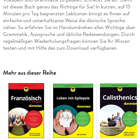
ist dieses Buch genau das Richtige für Sie! In kurzen, auf 15
Minuten pro Tag begrenzten Lektionen bringt es Ihnen auf
einfache und unterhaltsame Weise die dänische Sprache
näher. So erfahren Sie im Handumdrehen alles Wichtige über
Grammatik, Aussprache und übliche Redewendungen. Durch
regelmäßigen Wiederholungsfragen können Sie Ihr Wissen
testen und mit Hilfe des zum Download verfügbaren
Audiomaterials auch die Aussprache üben. Nach nur drei
Monaten beherrschen Sie die Grundlagen spielend.
Mehr aus dieser Reihe
Inhaltsverzeichnis
Ü ber die Autorin 9
Einfü hrung 19
Teil I: Erster Monat 25
Kapitel 1: Erste Woche 27
Kapitel 2: Zweite Woche 41
Kapitel 3: Dritte Woche 55
Kapitel 4: Vierte Woche 69
Kapitel 5: Wiederholung / Test zum ersten Lernmonat 83