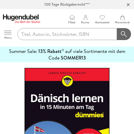
100 Tage Rückgaberecht***
Abholung in über 100 Filialen
Filiale
Konto
Merkzettel
Warenkorb
Hugendubel
Menu
Summer Sale:
13% Rabatt
auf viele Sortimente mit dem
12
mehr
Code
SOMMER13
erfahren