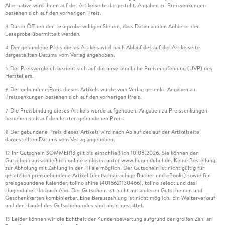
Alternative wird Ihnen auf der Artikelseite dargestellt. Angaben zu Preissenkungen
beziehen sich auf den vorherigen Preis.
Durch Öffnen der Leseprobe willigen Sie ein, dass Daten an den Anbieter der
3
Leseprobe übermittelt werden.
Der gebundene Preis dieses Artikels wird nach Ablauf des auf der Artikelseite
4
dargestellten Datums vom Verlag angehoben.
Der Preisvergleich bezieht sich auf die unverbindliche Preisempfehlung (UVP) des
5
Herstellers.
Der gebundene Preis dieses Artikels wurde vom Verlag gesenkt. Angaben zu
6
Preissenkungen beziehen sich auf den vorherigen Preis.
Die Preisbindung dieses Artikels wurde aufgehoben. Angaben zu Preissenkungen
7
beziehen sich auf den letzten gebundenen Preis.
Der gebundene Preis dieses Artikels wird nach Ablauf des auf der Artikelseite
8
dargestellten Datums vom Verlag angehoben.
Ihr Gutschein SOMMER13 gilt bis einschließlich 10.08.2026. Sie können den
12
Gutschein ausschließlich online einlösen unter www.hugendubel.de. Keine Bestellung
zur Abholung mit Zahlung in der Filiale möglich. Der Gutschein ist nicht gültig für
gesetzlich preisgebundene Artikel (deutschsprachige Bücher und eBooks) sowie für
preisgebundene Kalender, tolino shine (4016621130466), tolino select und das
Hugendubel Hörbuch Abo. Der Gutschein ist nicht mit anderen Gutscheinen und
Geschenkkarten kombinierbar. Eine Barauszahlung ist nicht möglich. Ein Weiterverkauf
und der Handel des Gutscheincodes sind nicht gestattet.
Leider können wir die Echtheit der Kundenbewertung aufgrund der großen Zahl an
15