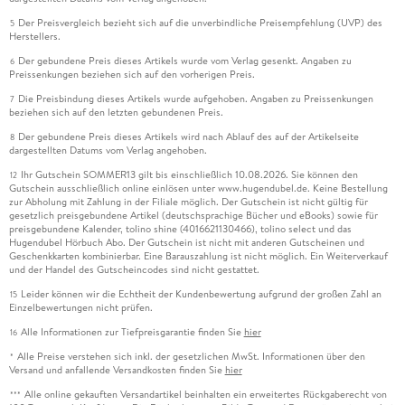
Der Preisvergleich bezieht sich auf die unverbindliche Preisempfehlung (UVP) des
5
Herstellers.
Der gebundene Preis dieses Artikels wurde vom Verlag gesenkt. Angaben zu
6
Preissenkungen beziehen sich auf den vorherigen Preis.
Die Preisbindung dieses Artikels wurde aufgehoben. Angaben zu Preissenkungen
7
beziehen sich auf den letzten gebundenen Preis.
Der gebundene Preis dieses Artikels wird nach Ablauf des auf der Artikelseite
8
dargestellten Datums vom Verlag angehoben.
Ihr Gutschein SOMMER13 gilt bis einschließlich 10.08.2026. Sie können den
12
Gutschein ausschließlich online einlösen unter www.hugendubel.de. Keine Bestellung
zur Abholung mit Zahlung in der Filiale möglich. Der Gutschein ist nicht gültig für
gesetzlich preisgebundene Artikel (deutschsprachige Bücher und eBooks) sowie für
preisgebundene Kalender, tolino shine (4016621130466), tolino select und das
Hugendubel Hörbuch Abo. Der Gutschein ist nicht mit anderen Gutscheinen und
Geschenkkarten kombinierbar. Eine Barauszahlung ist nicht möglich. Ein Weiterverkauf
und der Handel des Gutscheincodes sind nicht gestattet.
Leider können wir die Echtheit der Kundenbewertung aufgrund der großen Zahl an
15
Einzelbewertungen nicht prüfen.
Alle Informationen zur Tiefpreisgarantie finden Sie
hier
16
Alle Preise verstehen sich inkl. der gesetzlichen MwSt. Informationen über den
*
Versand und anfallende Versandkosten finden Sie
hier
Alle online gekauften Versandartikel beinhalten ein erweitertes Rückgaberecht von
***