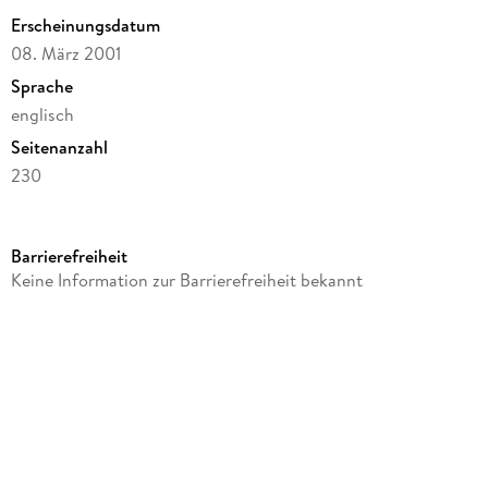
Erscheinungsdatum
08. März 2001
Sprache
englisch
Seitenanzahl
230
Autor/Autorin
Arthur C. Clarke
Barrierefreiheit
Verlag/Hersteller
Keine Information zur Barrierefreiheit bekannt
Hamlyn
Produktart
kartoniert
Gewicht
244 g
Größe (L/B/H)
197/129/24 mm