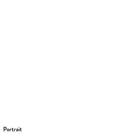
ISBN
9781857987638
Portrait