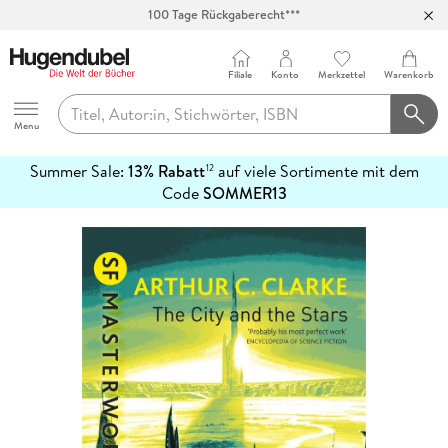
Abholung in über 100 Filialen
Filiale
Konto
Merkzettel
Warenkorb
Hugendubel
Menu
Summer Sale:
13% Rabatt
auf viele Sortimente mit dem
12
mehr
Code
SOMMER13
erfahren