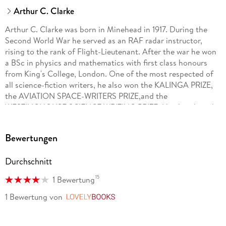
Arthur C. Clarke
Arthur C. Clarke was born in Minehead in 1917. During the
Second World War he served as an RAF radar instructor,
rising to the rank of Flight-Lieutenant. After the war he won
a BSc in physics and mathematics with first class honours
from King's College, London. One of the most respected of
all science-fiction writers, he also won the KALINGA PRIZE,
the AVIATION SPACE-WRITERS PRIZE,and the
WESTINGHOUSE SCIENCE WRITING PRIZE. He also shared
an OSCAR nomination with Stanley Kubrick for the
screenplay of 2001: A SPACE ODYSSEY, which was based on
Bewertungen
his story, 'The Sentinel'. He lived in Sri Lanka from 1956 until
his death in 2008.
Durchschnitt
15
1 Bewertung
1 Bewertung
von
LovelyBooks