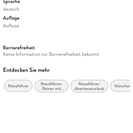
Sprache
deutsch
Auflage
Auflage
Seitenanzahl
230
Barrierefreiheit
Reihe
Keine Information zur Barrierefreiheit bekannt
111 Orte ...
Autor/Autorin
Entdecken Sie mehr
Astrid Süßmuth
Reiseführer:
Reiseführer:
Verlag/Hersteller
Reiseführer
München
Reisen mit
Abenteuerurlaub
Emons Verlag
Kindern,
Familienurlaub
Produktart
kartoniert
Abbildungen
Mit zahlreichen Abbildungen.