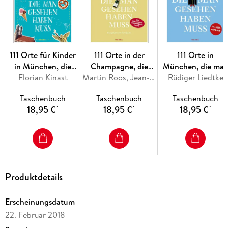
111 Orte für Kinder
111 Orte in der
111 Orte in
in München, die
Champagne, die
München, die ma
man gesehen haben
Florian Kinast
man gesehen haben
Martin Roos, Jean-Claude Bourgueil
Rüdiger Liedtke
gesehen haben
muss
muss
muss, Band 1
Taschenbuch
Taschenbuch
Taschenbuch
18,95 €
18,95 €
18,95 €
*
*
*
Produktdetails
Erscheinungsdatum
22. Februar 2018