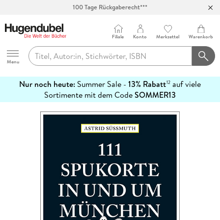
100 Tage Rückgaberecht***
Abholung in über 100 Filialen
Filiale
Konto
Merkzettel
Warenkorb
Hugendubel
Menu
Nur noch heute:
Summer Sale -
13% Rabatt
auf viele
12
mehr
Sortimente mit dem Code
SOMMER13
erfahren