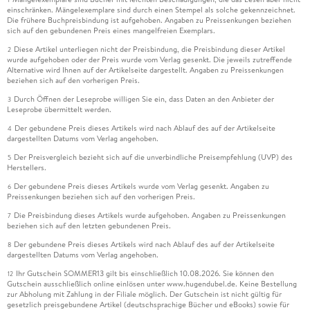
einschränken. Mängelexemplare sind durch einen Stempel als solche gekennzeichnet.
Die frühere Buchpreisbindung ist aufgehoben. Angaben zu Preissenkungen beziehen
sich auf den gebundenen Preis eines mangelfreien Exemplars.
Diese Artikel unterliegen nicht der Preisbindung, die Preisbindung dieser Artikel
2
wurde aufgehoben oder der Preis wurde vom Verlag gesenkt. Die jeweils zutreffende
Alternative wird Ihnen auf der Artikelseite dargestellt. Angaben zu Preissenkungen
beziehen sich auf den vorherigen Preis.
Durch Öffnen der Leseprobe willigen Sie ein, dass Daten an den Anbieter der
3
Leseprobe übermittelt werden.
Der gebundene Preis dieses Artikels wird nach Ablauf des auf der Artikelseite
4
dargestellten Datums vom Verlag angehoben.
Der Preisvergleich bezieht sich auf die unverbindliche Preisempfehlung (UVP) des
5
Herstellers.
Der gebundene Preis dieses Artikels wurde vom Verlag gesenkt. Angaben zu
6
Preissenkungen beziehen sich auf den vorherigen Preis.
Die Preisbindung dieses Artikels wurde aufgehoben. Angaben zu Preissenkungen
7
beziehen sich auf den letzten gebundenen Preis.
Der gebundene Preis dieses Artikels wird nach Ablauf des auf der Artikelseite
8
dargestellten Datums vom Verlag angehoben.
Ihr Gutschein SOMMER13 gilt bis einschließlich 10.08.2026. Sie können den
12
Gutschein ausschließlich online einlösen unter www.hugendubel.de. Keine Bestellung
zur Abholung mit Zahlung in der Filiale möglich. Der Gutschein ist nicht gültig für
gesetzlich preisgebundene Artikel (deutschsprachige Bücher und eBooks) sowie für