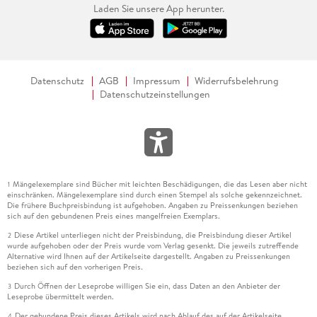
Laden Sie unsere App herunter.
Datenschutz
AGB
Impressum
Widerrufsbelehrung
Datenschutzeinstellungen
Mängelexemplare sind Bücher mit leichten Beschädigungen, die das Lesen aber nicht
1
einschränken. Mängelexemplare sind durch einen Stempel als solche gekennzeichnet.
Die frühere Buchpreisbindung ist aufgehoben. Angaben zu Preissenkungen beziehen
sich auf den gebundenen Preis eines mangelfreien Exemplars.
Diese Artikel unterliegen nicht der Preisbindung, die Preisbindung dieser Artikel
2
wurde aufgehoben oder der Preis wurde vom Verlag gesenkt. Die jeweils zutreffende
Alternative wird Ihnen auf der Artikelseite dargestellt. Angaben zu Preissenkungen
beziehen sich auf den vorherigen Preis.
Durch Öffnen der Leseprobe willigen Sie ein, dass Daten an den Anbieter der
3
Leseprobe übermittelt werden.
Der gebundene Preis dieses Artikels wird nach Ablauf des auf der Artikelseite
4