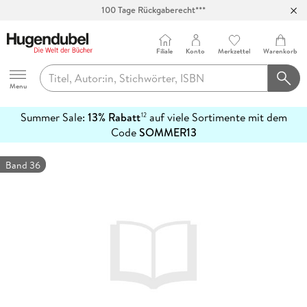
100 Tage Rückgaberecht***
Abholung in über 100 Filialen
Filiale
Konto
Merkzettel
Warenkorb
Hugendubel
Menu
Summer Sale:
13% Rabatt
auf viele Sortimente mit dem
12
mehr
Code
SOMMER13
erfahren
Band 36