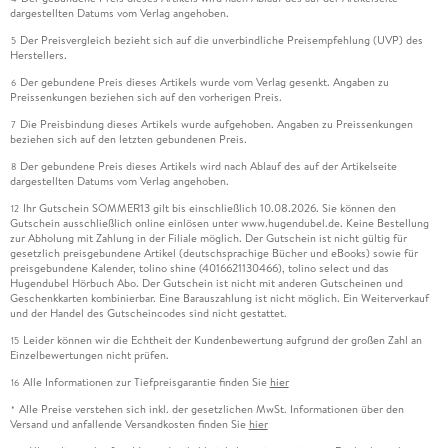
dargestellten Datums vom Verlag angehoben.
Der Preisvergleich bezieht sich auf die unverbindliche Preisempfehlung (UVP) des
5
Herstellers.
Der gebundene Preis dieses Artikels wurde vom Verlag gesenkt. Angaben zu
6
Preissenkungen beziehen sich auf den vorherigen Preis.
Die Preisbindung dieses Artikels wurde aufgehoben. Angaben zu Preissenkungen
7
beziehen sich auf den letzten gebundenen Preis.
Der gebundene Preis dieses Artikels wird nach Ablauf des auf der Artikelseite
8
dargestellten Datums vom Verlag angehoben.
Ihr Gutschein SOMMER13 gilt bis einschließlich 10.08.2026. Sie können den
12
Gutschein ausschließlich online einlösen unter www.hugendubel.de. Keine Bestellung
zur Abholung mit Zahlung in der Filiale möglich. Der Gutschein ist nicht gültig für
gesetzlich preisgebundene Artikel (deutschsprachige Bücher und eBooks) sowie für
preisgebundene Kalender, tolino shine (4016621130466), tolino select und das
Hugendubel Hörbuch Abo. Der Gutschein ist nicht mit anderen Gutscheinen und
Geschenkkarten kombinierbar. Eine Barauszahlung ist nicht möglich. Ein Weiterverkauf
und der Handel des Gutscheincodes sind nicht gestattet.
Leider können wir die Echtheit der Kundenbewertung aufgrund der großen Zahl an
15
Einzelbewertungen nicht prüfen.
Alle Informationen zur Tiefpreisgarantie finden Sie
hier
16
Alle Preise verstehen sich inkl. der gesetzlichen MwSt. Informationen über den
*
Versand und anfallende Versandkosten finden Sie
hier