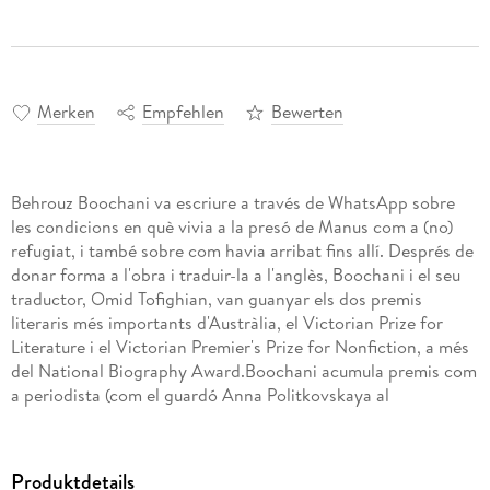
Merken
Empfehlen
Bewerten
Behrouz Boochani va escriure a través de WhatsApp sobre
les condicions en què vivia a la presó de Manus com a (no)
refugiat, i també sobre com havia arribat fins allí. Després de
donar forma a l'obra i traduir-la a l'anglès, Boochani i el seu
traductor, Omid Tofighian, van guanyar els dos premis
literaris més importants d'Austràlia, el Victorian Prize for
Literature i el Victorian Premier's Prize for Nonfiction, a més
del National Biography Award.Boochani acumula premis com
a periodista (com el guardó Anna Politkovskaya al
periodisme) i és un reconegut defensor dels drets humans
(amb premis com el Ronald Wilson o el Voltaire) i també se li
ha reconegut "la seva contribució desinteressada i
Produktdetails