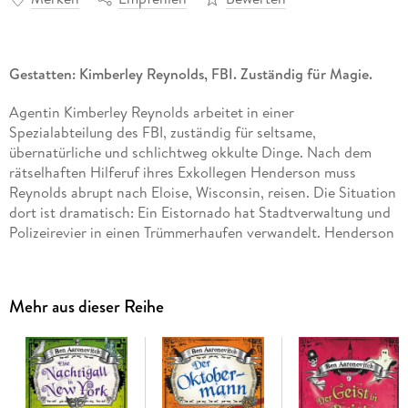
Gestatten: Kimberley Reynolds, FBI. Zuständig für Magie.
Agentin Kimberley Reynolds arbeitet in einer
Spezialabteilung des FBI, zuständig für seltsame,
übernatürliche und schlichtweg okkulte Dinge. Nach dem
rätselhaften Hilferuf ihres Exkollegen Henderson muss
Reynolds abrupt nach Eloise, Wisconsin, reisen. Die Situation
dort ist dramatisch: Ein Eistornado hat Stadtverwaltung und
Polizeirevier in einen Trümmerhaufen verwandelt. Henderson
ist spurlos verschwunden. Alles deutet darauf hin, dass er
gewaltsam entführt wurde - von etwas, das kein Mensch war.
Und unversehens hat Reynolds einen Fall am Hals, gegen den
Mehr aus dieser Reihe
jede 'Akte X' wie ein Kinderspiel aussieht.