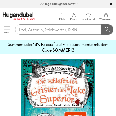
100 Tage Rückgaberecht***
Abholung in über 100 Filialen
Filiale
Konto
Merkzettel
Warenkorb
Hugendubel
Menu
Summer Sale:
13% Rabatt
auf viele Sortimente mit dem
12
mehr
Code
SOMMER13
erfahren