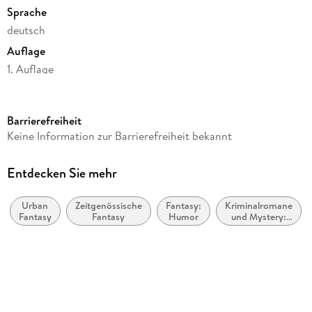
Sprache
deutsch
Auflage
1. Auflage
Seitenanzahl
240
Barrierefreiheit
Reihe
Keine Information zur Barrierefreiheit bekannt
Die Flüsse von London - Peter Grant / Rivers of London
Autor/Autorin
Entdecken Sie mehr
Ben Aaronovitch
Urban
Zeitgenössische
Fantasy:
Kriminalromane
Verlag/Hersteller
Fantasy
Fantasy
Humor
und Mystery:
dtv Verlagsgesellschaft
Humor
Originaltitel
Winter's Gift
Produktart
kartoniert