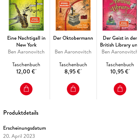
Eine Nachtigall in
Der Oktobermann
Der Geist in der
New York
British Library un
Ben Aaronovitch
Ben Aaronovitch
andere Geschichte
Ben Aaronovitch
aus dem Folly
Taschenbuch
Taschenbuch
Taschenbuch
12,00 €
8,95 €
10,95 €
*
*
*
Produktdetails
Erscheinungsdatum
20. April 2023