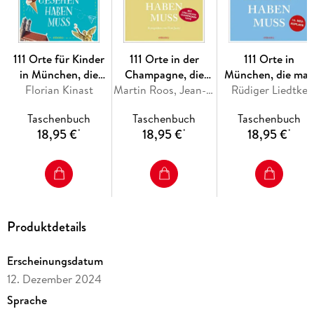
111 Orte für Kinder
111 Orte in der
111 Orte in
in München, die
Champagne, die
München, die ma
man gesehen haben
Florian Kinast
man gesehen haben
Martin Roos, Jean-Claude Bourgueil
Rüdiger Liedtke
gesehen haben
muss
muss
muss, Band 1
Taschenbuch
Taschenbuch
Taschenbuch
18,95 €
18,95 €
18,95 €
*
*
*
Produktdetails
Erscheinungsdatum
12. Dezember 2024
Sprache