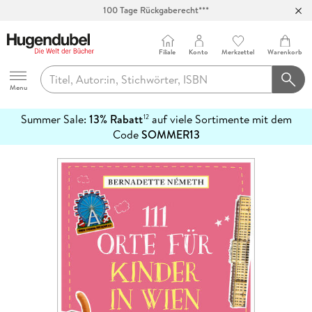
100 Tage Rückgaberecht***
Abholung in über 100 Filialen
Filiale
Konto
Merkzettel
Warenkorb
Hugendubel
Menu
Summer Sale:
13% Rabatt
auf viele Sortimente mit dem
12
mehr
Code
SOMMER13
erfahren