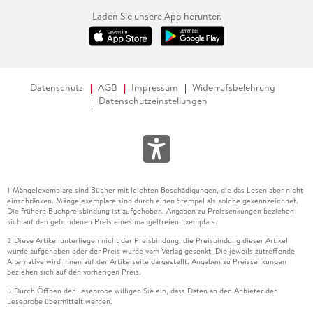
Laden Sie unsere App herunter.
Datenschutz
AGB
Impressum
Widerrufsbelehrung
Datenschutzeinstellungen
Mängelexemplare sind Bücher mit leichten Beschädigungen, die das Lesen aber nicht
1
einschränken. Mängelexemplare sind durch einen Stempel als solche gekennzeichnet.
Die frühere Buchpreisbindung ist aufgehoben. Angaben zu Preissenkungen beziehen
sich auf den gebundenen Preis eines mangelfreien Exemplars.
Diese Artikel unterliegen nicht der Preisbindung, die Preisbindung dieser Artikel
2
wurde aufgehoben oder der Preis wurde vom Verlag gesenkt. Die jeweils zutreffende
Alternative wird Ihnen auf der Artikelseite dargestellt. Angaben zu Preissenkungen
beziehen sich auf den vorherigen Preis.
Durch Öffnen der Leseprobe willigen Sie ein, dass Daten an den Anbieter der
3
Leseprobe übermittelt werden.