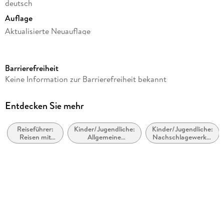
deutsch
Auflage
Aktualisierte Neuauflage
Seitenanzahl
240
Barrierefreiheit
Reihe
Keine Information zur Barrierefreiheit bekannt
111 Orte ...
Autor/Autorin
Entdecken Sie mehr
Bernadette Németh
Reiseführer:
Kinder/Jugendliche:
Kinder/Jugendliche:
Verlag/Hersteller
Reisen mit
Allgemeine
Nachschlagewerke:
Emons Verlag
Kindern,
Interessen
Atlanten und Karten
Familienurlaub
Produktart
kartoniert
Abbildungen
Mit zahlreichen Fotografien
Gewicht