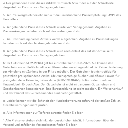
Der gebundene Preis dieses Artikels wird nach Ablauf des auf der Artikelseite
4
dargestellten Datums vom Verlag angehoben.
Der Preisvergleich bezieht sich auf die unverbindliche Preisempfehlung (UVP) des
5
Herstellers.
Der gebundene Preis dieses Artikels wurde vom Verlag gesenkt. Angaben zu
6
Preissenkungen beziehen sich auf den vorherigen Preis.
Die Preisbindung dieses Artikels wurde aufgehoben. Angaben zu Preissenkungen
7
beziehen sich auf den letzten gebundenen Preis.
Der gebundene Preis dieses Artikels wird nach Ablauf des auf der Artikelseite
8
dargestellten Datums vom Verlag angehoben.
Ihr Gutschein SOMMER13 gilt bis einschließlich 10.08.2026. Sie können den
12
Gutschein ausschließlich online einlösen unter www.hugendubel.de. Keine Bestellung
zur Abholung mit Zahlung in der Filiale möglich. Der Gutschein ist nicht gültig für
gesetzlich preisgebundene Artikel (deutschsprachige Bücher und eBooks) sowie für
preisgebundene Kalender, tolino shine (4016621130466), tolino select und das
Hugendubel Hörbuch Abo. Der Gutschein ist nicht mit anderen Gutscheinen und
Geschenkkarten kombinierbar. Eine Barauszahlung ist nicht möglich. Ein Weiterverkauf
und der Handel des Gutscheincodes sind nicht gestattet.
Leider können wir die Echtheit der Kundenbewertung aufgrund der großen Zahl an
15
Einzelbewertungen nicht prüfen.
Alle Informationen zur Tiefpreisgarantie finden Sie
hier
16
Alle Preise verstehen sich inkl. der gesetzlichen MwSt. Informationen über den
*
Versand und anfallende Versandkosten finden Sie
hier