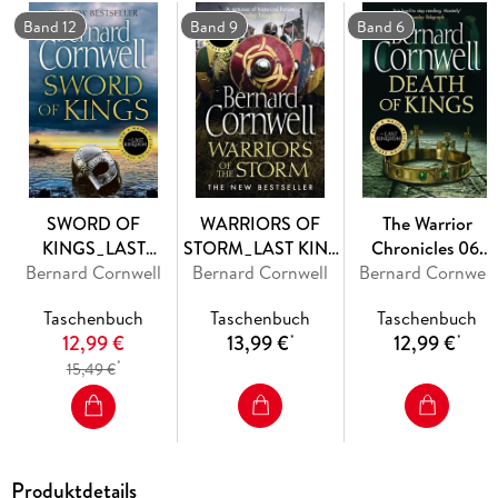
A hero is needed, a hero who has been in battle all his life,
Band 12
Band 9
Band 6
who can destroy the double threat to Mercia. A hero who will
ultimately decide the fate of a nation...
SWORD OF
WARRIORS OF
The Warrior
KINGS_LAST
STORM_LAST KIN9
Chronicles 06.
Bernard Cornwell
KINGD12 PB
Bernard Cornwell
PB
Bernard Cornwell
Death of Kings
Taschenbuch
Taschenbuch
Taschenbuch
12,99 €
13,99 €
12,99 €
*
*
*
15,49 €
Produktdetails