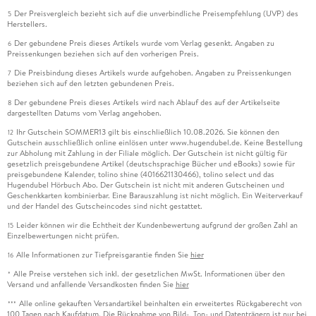
Der Preisvergleich bezieht sich auf die unverbindliche Preisempfehlung (UVP) des
5
Herstellers.
Der gebundene Preis dieses Artikels wurde vom Verlag gesenkt. Angaben zu
6
Preissenkungen beziehen sich auf den vorherigen Preis.
Die Preisbindung dieses Artikels wurde aufgehoben. Angaben zu Preissenkungen
7
beziehen sich auf den letzten gebundenen Preis.
Der gebundene Preis dieses Artikels wird nach Ablauf des auf der Artikelseite
8
dargestellten Datums vom Verlag angehoben.
Ihr Gutschein SOMMER13 gilt bis einschließlich 10.08.2026. Sie können den
12
Gutschein ausschließlich online einlösen unter www.hugendubel.de. Keine Bestellung
zur Abholung mit Zahlung in der Filiale möglich. Der Gutschein ist nicht gültig für
gesetzlich preisgebundene Artikel (deutschsprachige Bücher und eBooks) sowie für
preisgebundene Kalender, tolino shine (4016621130466), tolino select und das
Hugendubel Hörbuch Abo. Der Gutschein ist nicht mit anderen Gutscheinen und
Geschenkkarten kombinierbar. Eine Barauszahlung ist nicht möglich. Ein Weiterverkauf
und der Handel des Gutscheincodes sind nicht gestattet.
Leider können wir die Echtheit der Kundenbewertung aufgrund der großen Zahl an
15
Einzelbewertungen nicht prüfen.
Alle Informationen zur Tiefpreisgarantie finden Sie
hier
16
Alle Preise verstehen sich inkl. der gesetzlichen MwSt. Informationen über den
*
Versand und anfallende Versandkosten finden Sie
hier
Alle online gekauften Versandartikel beinhalten ein erweitertes Rückgaberecht von
***
100 Tagen nach Kaufdatum. Die Rücknahme von Bild-, Ton- und Datenträgern ist nur bei