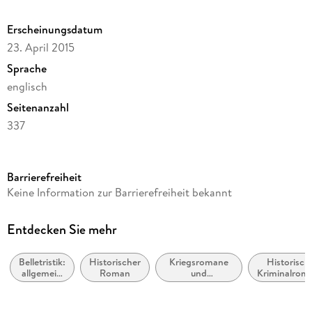
Erscheinungsdatum
23. April 2015
Sprache
englisch
Seitenanzahl
337
Reihe
Saxon Stories / The Last Kingdom, 8
Barrierefreiheit
Autor/Autorin
Keine Information zur Barrierefreiheit bekannt
Bernard Cornwell
Verlag/Hersteller
Entdecken Sie mehr
Harper Collins Publishers - UK Wholesale Acct
Belletristik:
Historischer
Kriegsromane
Historisch
Produktart
allgemein
Roman
und
Kriminalrom
kartoniert
und
Militärabenteuer
und Myster
literarisch,
Gewicht
nicht nach