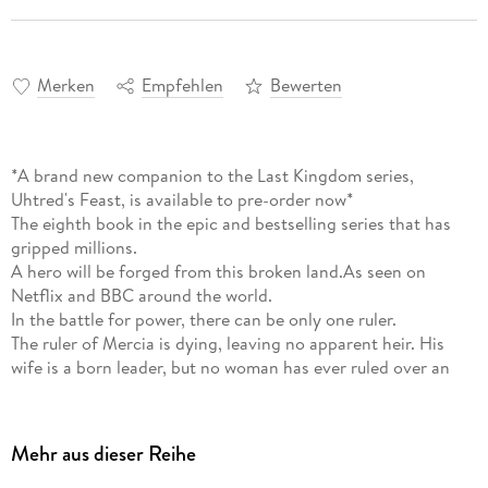
Merken
Empfehlen
Bewerten
*A brand new companion to the Last Kingdom series,
Uhtred's Feast, is available to pre-order now*
The eighth book in the epic and bestselling series that has
gripped millions.
A hero will be forged from this broken land.As seen on
Netflix and BBC around the world.
In the battle for power, there can be only one ruler.
The ruler of Mercia is dying, leaving no apparent heir. His
wife is a born leader, but no woman has ever ruled over an
English kingdom. And she is without her greatest warrior and
champion, Uhtred of Bebbanburg.
An empty throne leaves the kingdom exposed to rival West
Mehr aus dieser Reihe
Saxons and to the Vikings, who are on a bloody rampage
once more.