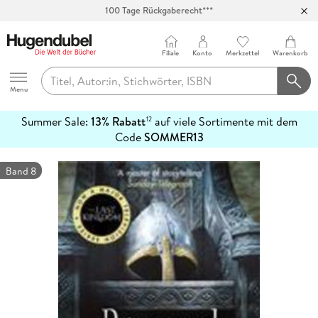
100 Tage Rückgaberecht***
Abholung in über 100 Filialen
Filiale
Konto
Merkzettel
Warenkorb
Hugendubel
Menu
Summer Sale:
13% Rabatt
auf viele Sortimente mit dem
12
mehr
Code
SOMMER13
erfahren
Band 8