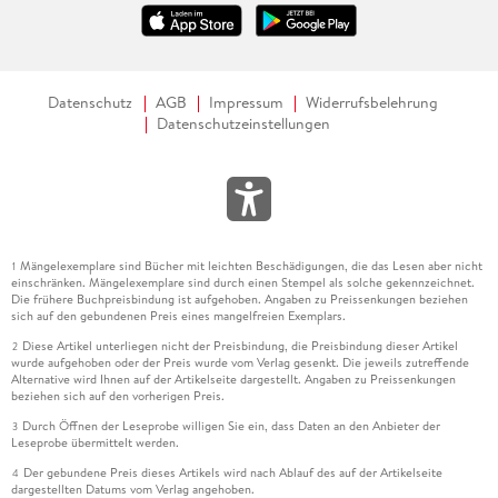
Datenschutz
AGB
Impressum
Widerrufsbelehrung
Datenschutzeinstellungen
Mängelexemplare sind Bücher mit leichten Beschädigungen, die das Lesen aber nicht
1
einschränken. Mängelexemplare sind durch einen Stempel als solche gekennzeichnet.
Die frühere Buchpreisbindung ist aufgehoben. Angaben zu Preissenkungen beziehen
sich auf den gebundenen Preis eines mangelfreien Exemplars.
Diese Artikel unterliegen nicht der Preisbindung, die Preisbindung dieser Artikel
2
wurde aufgehoben oder der Preis wurde vom Verlag gesenkt. Die jeweils zutreffende
Alternative wird Ihnen auf der Artikelseite dargestellt. Angaben zu Preissenkungen
beziehen sich auf den vorherigen Preis.
Durch Öffnen der Leseprobe willigen Sie ein, dass Daten an den Anbieter der
3
Leseprobe übermittelt werden.
Der gebundene Preis dieses Artikels wird nach Ablauf des auf der Artikelseite
4
dargestellten Datums vom Verlag angehoben.