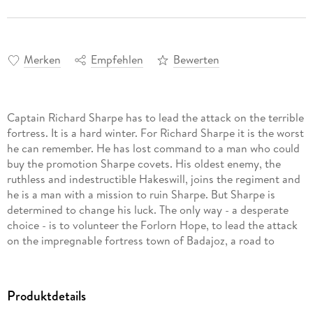
Merken
Empfehlen
Bewerten
Captain Richard Sharpe has to lead the attack on the terrible
fortress. It is a hard winter. For Richard Sharpe it is the worst
he can remember. He has lost command to a man who could
buy the promotion Sharpe covets. His oldest enemy, the
ruthless and indestructible Hakeswill, joins the regiment and
he is a man with a mission to ruin Sharpe. But Sharpe is
determined to change his luck. The only way - a desperate
choice - is to volunteer the Forlorn Hope, to lead the attack
on the impregnable fortress town of Badajoz, a road to
almost certain death or, just possibly, to heroic glory. Soldier,
hero, rogue - Sharpe is the man you always want on your
side. Born in poverty, he joined the army to escape jail and
Produktdetails
climbed the ranks by sheer brutal courage. He knows no