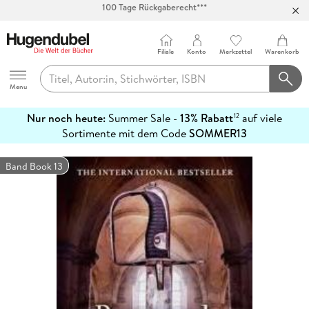
Abholung in über 100 Filialen
Filiale
Konto
Merkzettel
Warenkorb
Hugendubel
Menu
Nur noch heute:
Summer Sale -
13% Rabatt
auf viele
12
mehr
Sortimente mit dem Code
SOMMER13
erfahren
Band Book 13