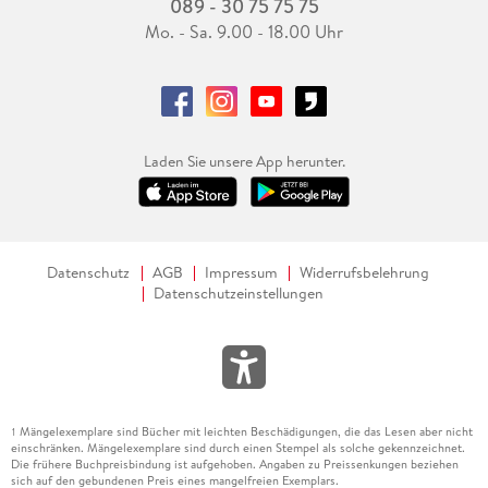
089 - 30 75 75 75
Mo. - Sa. 9.00 - 18.00 Uhr
Laden Sie unsere App herunter.
Datenschutz
AGB
Impressum
Widerrufsbelehrung
Datenschutzeinstellungen
Mängelexemplare sind Bücher mit leichten Beschädigungen, die das Lesen aber nicht
1
einschränken. Mängelexemplare sind durch einen Stempel als solche gekennzeichnet.
Die frühere Buchpreisbindung ist aufgehoben. Angaben zu Preissenkungen beziehen
sich auf den gebundenen Preis eines mangelfreien Exemplars.