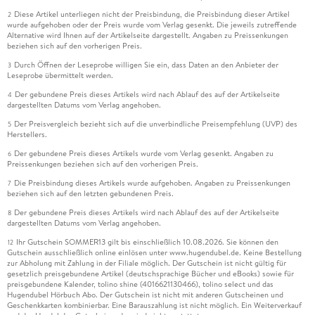
Diese Artikel unterliegen nicht der Preisbindung, die Preisbindung dieser Artikel
2
wurde aufgehoben oder der Preis wurde vom Verlag gesenkt. Die jeweils zutreffende
Alternative wird Ihnen auf der Artikelseite dargestellt. Angaben zu Preissenkungen
beziehen sich auf den vorherigen Preis.
Durch Öffnen der Leseprobe willigen Sie ein, dass Daten an den Anbieter der
3
Leseprobe übermittelt werden.
Der gebundene Preis dieses Artikels wird nach Ablauf des auf der Artikelseite
4
dargestellten Datums vom Verlag angehoben.
Der Preisvergleich bezieht sich auf die unverbindliche Preisempfehlung (UVP) des
5
Herstellers.
Der gebundene Preis dieses Artikels wurde vom Verlag gesenkt. Angaben zu
6
Preissenkungen beziehen sich auf den vorherigen Preis.
Die Preisbindung dieses Artikels wurde aufgehoben. Angaben zu Preissenkungen
7
beziehen sich auf den letzten gebundenen Preis.
Der gebundene Preis dieses Artikels wird nach Ablauf des auf der Artikelseite
8
dargestellten Datums vom Verlag angehoben.
Ihr Gutschein SOMMER13 gilt bis einschließlich 10.08.2026. Sie können den
12
Gutschein ausschließlich online einlösen unter www.hugendubel.de. Keine Bestellung
zur Abholung mit Zahlung in der Filiale möglich. Der Gutschein ist nicht gültig für
gesetzlich preisgebundene Artikel (deutschsprachige Bücher und eBooks) sowie für
preisgebundene Kalender, tolino shine (4016621130466), tolino select und das
Hugendubel Hörbuch Abo. Der Gutschein ist nicht mit anderen Gutscheinen und
Geschenkkarten kombinierbar. Eine Barauszahlung ist nicht möglich. Ein Weiterverkauf