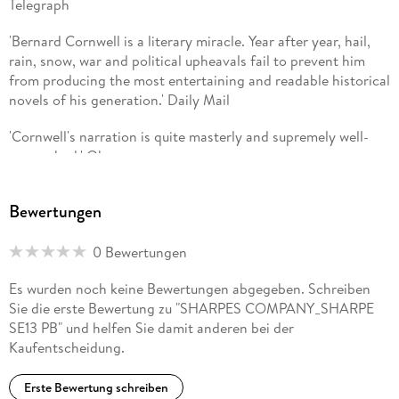
Telegraph
'Bernard Cornwell is a literary miracle. Year after year, hail,
rain, snow, war and political upheavals fail to prevent him
from producing the most entertaining and readable historical
novels of his generation.' Daily Mail
'Cornwell's narration is quite masterly and supremely well-
researched.' Observer
'The best battle scenes of any writer I've ever read, past or
Bewertungen
present. Cornwell really makes history come alive.' George R.
R. Martin
0 Bewertungen
Es wurden noch keine Bewertungen abgegeben. Schreiben
Sie die erste Bewertung zu "SHARPES COMPANY_SHARPE
SE13 PB" und helfen Sie damit anderen bei der
Kaufentscheidung.
Erste Bewertung schreiben