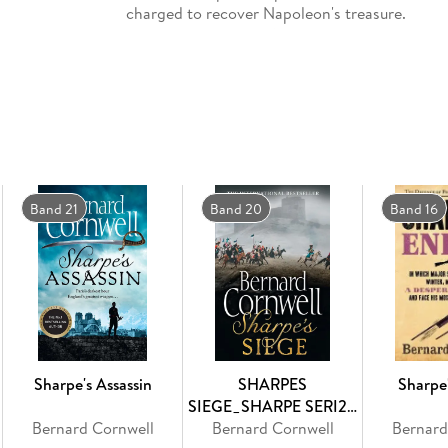
charged to recover Napoleon's treasure.
*SHARPE'S COMMAND, the brand new novel in th
order now*
Richard Sharpe triumphs in the last battle of t
charged to recover Napoleon's treasure.
It is 1814. There are rumours that Napoleon is
battle to fight before he can lay down his sword
it will be one of the bloodiest conflicts of the 
But Sharpe's war is not only the battle. Accus
Band 21
Band 20
Band 16
discover the unknown enemy who has tried to 
devastating.
Soldier, hero, rogue - Sharpe is the man you a
the army to escape jail and climbed the ranks
than the regiment of the 95th Rifles whose gr
Sharpe's Assassin
SHARPES
Sharpe
SIEGE_SHARPE SERI20
Bernard Cornwell
Bernard Cornwell
PB
Bernard