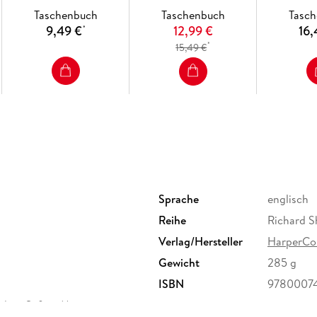
Taschenbuch
Taschenbuch
Tasc
9,49 €
12,99 €
16,
*
*
15,49 €
Sprache
englisch
Reihe
Richard S
Verlag/Hersteller
HarperCol
Gewicht
285 g
ISBN
9780007
oduct Safety Manager,