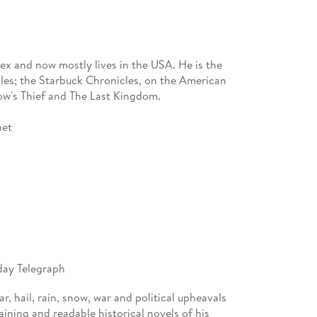
ex and now mostly lives in the USA. He is the
cles; the Starbuck Chronicles, on the American
low's Thief and The Last Kingdom.
net
nday Telegraph
ar, hail, rain, snow, war and political upheavals
ining and readable historical novels of his