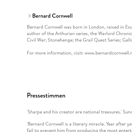
Bernard Cornwell
Bernard Cornwell was born in London, raised in Ess
author of the Arthurian series, the Warlord Chroni
Civil War; Stonehenge; the Grail Quest Series; Gal
For more information, visit: www.bernardcornwell.
Pressestimmen
'Sharpe and his creator are national treasures.' Su
'Bernard Cornwell is a literary miracle. Year after ye
fail to prevent him from producing the most enterta