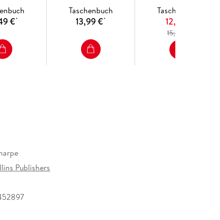
henbuch
Taschenbuch
Taschenbuch
49 €
13,99 €
12,99 €
*
*
*
15,49 €
harpe
lins Publishers
452897