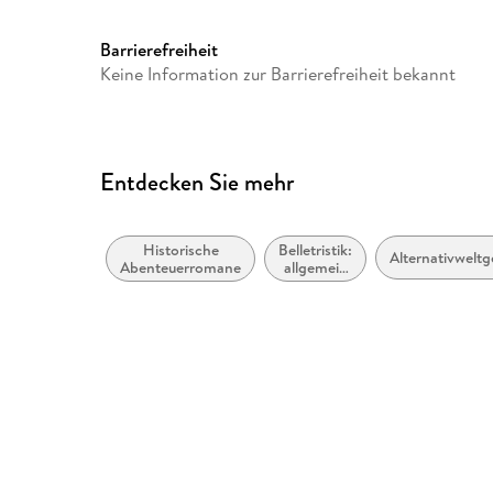
enquiries@harpercollins.ie
Barrierefreiheit
Keine Information zur Barrierefreiheit bekannt
Entdecken Sie mehr
Historische
Belletristik:
Alternativwelt
Abenteuerromane
allgemein
und
literarisch,
nicht nach
Genre