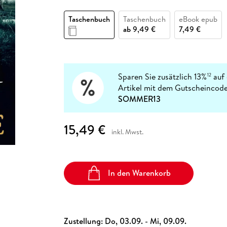
Fremdsprachige Bücher
n Lernhilfen
 Jugendbücher
eiber
Hörbuch Downloads im Bundle
cher
 Vergleich
 Puzzlezubehör
Lernen
New Adult
STABILO
Taschenbücher
Taschenbuch
Taschenbuch
eBook epub
hilfen
hriller
 Backen
er
lender
Ratgeber
ab
9,49 €
7,49 €
op
hriller
Romance
Sachbücher
precher:innen
Science Fiction
Sparen Sie zusätzlich 13%
auf 
12
Artikel mit dem Gutscheincode
Fremdsprachige Bücher
SOMMER13
15,49 €
inkl. Mwst.
In den Warenkorb
Zustellung:
Do, 03.09. - Mi, 09.09.