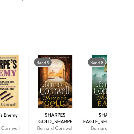
e global bestselling series, is available to pre-
he war, only to find himself in worse peril when
 dead, or has run away, but Sharpe has one last
. It is the battle for Toulouse. Little does he know
war.
ed of stealing Napoleon's treasure, Sharpe must
Band 9
Band 8
frame him - and his revenge is ingenious and
lways want on your side. Born in poverty, he joined
 by sheer brutal courage. He knows no other family
een jacket he proudly wears.
's Enemy
SHARPES
SHARPES
GOLD_SHARPE
EAGLE_SHARPE SERIE
 Cornwell
Bernard Cornwell
SERIES9 PB
Bernard Cornwell
PB