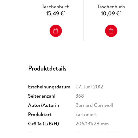
Taschenbuch
Taschenbuch
15,49 €
10,09 €
*
*
Produktdetails
Erscheinungsdatum
07. Juni 2012
Seitenanzahl
368
Autor/Autorin
Bernard Cornwell
Produktart
kartoniert
Größe (L/B/H)
206/131/28 mm
Herstelleradresse
HarperCollins Publishers, Pr