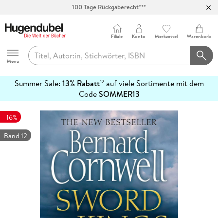
100 Tage Rückgaberecht***
Abholung in über 100 Filialen
Filiale
Konto
Merkzettel
Warenkorb
Hugendubel
Menu
Summer Sale:
13% Rabatt
auf viele Sortimente mit dem
12
mehr
Code
SOMMER13
erfahren
-16%
Band 12