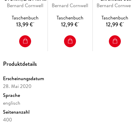
Bernard Cornwell
PB
Bernard Cornwell
Bernard Cornwell
Death of Kings
Taschenbuch
Taschenbuch
Taschenbuch
13,99 €
12,99 €
12,99 €
*
*
*
Produktdetails
Erscheinungsdatum
28. Mai 2020
Sprache
englisch
Seitenanzahl
400
Reihe