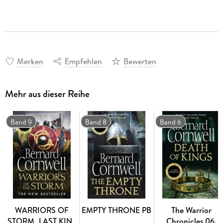
Merken
Empfehlen
Bewerten
Mehr aus dieser Reihe
Band 9
Band 8
Band 6
WARRIORS OF
EMPTY THRONE PB
The Warrior
STORM_LAST KIN9
Chronicles 06.