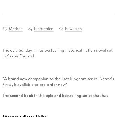
Merken
Empfehlen
Bewerten
The epic Sunday Times bestselling historical fiction novel set
in Saxon England
*A brand new companion to the Last Kingdom series,
Uhtred's
Feast
, is available to pre-order now*
The
second book
in the
epic and bestselling series
that has
gripped millions.
*A brand new companion to the Last Kingdom series,
Uhtred's
Feast
, is available to pre-order now*
Mehr aus dieser Reihe