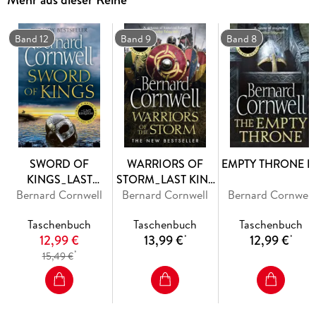
The
second book
in the
epic and bestselling series
that has
gripped millions.
Band 12
Band 9
Band 8
SWORD OF
WARRIORS OF
EMPTY THRONE P
KINGS_LAST
STORM_LAST KIN9
Bernard Cornwell
KINGD12 PB
Bernard Cornwell
PB
Bernard Cornwell
Taschenbuch
Taschenbuch
Taschenbuch
12,99 €
13,99 €
12,99 €
*
*
*
15,49 €