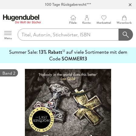
100 Tage Rückgaberecht***
Abholung in über 100 Filialen
Filiale
Konto
Merkzettel
Warenkorb
Hugendubel
Menu
Summer Sale:
13% Rabatt
auf viele Sortimente mit dem
12
mehr
Code
SOMMER13
erfahren
Band 2