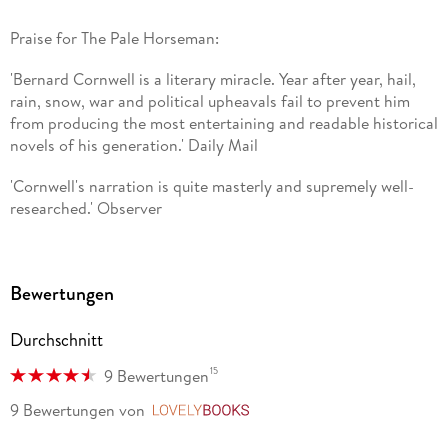
Praise for The Pale Horseman:
'Bernard Cornwell is a literary miracle. Year after year, hail,
rain, snow, war and political upheavals fail to prevent him
from producing the most entertaining and readable historical
novels of his generation.' Daily Mail
'Cornwell's narration is quite masterly and supremely well-
researched.' Observer
'It is stirring stuff, and few writers are better qualified than
Cornwell to do justice to the excitement of the times. . .
Bewertungen
Ninth-century Britain and a master of storytelling - it is a
marriage made in heaven.' Sunday Telegraph
Durchschnitt
'Cornwell's mastery of historical sources and his aptitude for
15
9 Bewertungen
battle scenes is well established. . . the language, and
particularly the dialogue, is raw and unarchaic, rich in insults
9 Bewertungen
von
LovelyBooks
and Anglo-Saxon expletives.' Times Literary Supplement