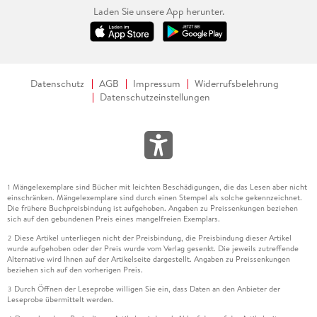
Laden Sie unsere App herunter.
Datenschutz
AGB
Impressum
Widerrufsbelehrung
Datenschutzeinstellungen
Mängelexemplare sind Bücher mit leichten Beschädigungen, die das Lesen aber nicht
1
einschränken. Mängelexemplare sind durch einen Stempel als solche gekennzeichnet.
Die frühere Buchpreisbindung ist aufgehoben. Angaben zu Preissenkungen beziehen
sich auf den gebundenen Preis eines mangelfreien Exemplars.
Diese Artikel unterliegen nicht der Preisbindung, die Preisbindung dieser Artikel
2
wurde aufgehoben oder der Preis wurde vom Verlag gesenkt. Die jeweils zutreffende
Alternative wird Ihnen auf der Artikelseite dargestellt. Angaben zu Preissenkungen
beziehen sich auf den vorherigen Preis.
Durch Öffnen der Leseprobe willigen Sie ein, dass Daten an den Anbieter der
3
Leseprobe übermittelt werden.