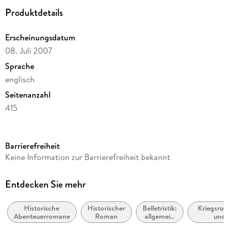
Produktdetails
Erscheinungsdatum
08. Juli 2007
Sprache
englisch
Seitenanzahl
415
Reihe
Saxon Stories / The Last Kingdom, 2
Barrierefreiheit
Autor/Autorin
Keine Information zur Barrierefreiheit bekannt
Bernard Cornwell
Verlag/Hersteller
Entdecken Sie mehr
Harper Collins Publ. UK
Historische
Historischer
Belletristik:
Kriegsro
Produktart
Abenteuerromane
Roman
allgemein
und
kartoniert
und
Militäraben