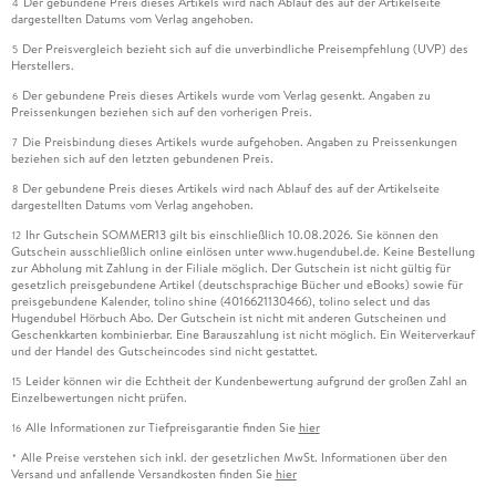
Der gebundene Preis dieses Artikels wird nach Ablauf des auf der Artikelseite
4
dargestellten Datums vom Verlag angehoben.
Der Preisvergleich bezieht sich auf die unverbindliche Preisempfehlung (UVP) des
5
Herstellers.
Der gebundene Preis dieses Artikels wurde vom Verlag gesenkt. Angaben zu
6
Preissenkungen beziehen sich auf den vorherigen Preis.
Die Preisbindung dieses Artikels wurde aufgehoben. Angaben zu Preissenkungen
7
beziehen sich auf den letzten gebundenen Preis.
Der gebundene Preis dieses Artikels wird nach Ablauf des auf der Artikelseite
8
dargestellten Datums vom Verlag angehoben.
Ihr Gutschein SOMMER13 gilt bis einschließlich 10.08.2026. Sie können den
12
Gutschein ausschließlich online einlösen unter www.hugendubel.de. Keine Bestellung
zur Abholung mit Zahlung in der Filiale möglich. Der Gutschein ist nicht gültig für
gesetzlich preisgebundene Artikel (deutschsprachige Bücher und eBooks) sowie für
preisgebundene Kalender, tolino shine (4016621130466), tolino select und das
Hugendubel Hörbuch Abo. Der Gutschein ist nicht mit anderen Gutscheinen und
Geschenkkarten kombinierbar. Eine Barauszahlung ist nicht möglich. Ein Weiterverkauf
und der Handel des Gutscheincodes sind nicht gestattet.
Leider können wir die Echtheit der Kundenbewertung aufgrund der großen Zahl an
15
Einzelbewertungen nicht prüfen.
Alle Informationen zur Tiefpreisgarantie finden Sie
hier
16
Alle Preise verstehen sich inkl. der gesetzlichen MwSt. Informationen über den
*
Versand und anfallende Versandkosten finden Sie
hier