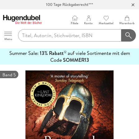
Abholung in über 100 Filialen
Filiale
Konto
Merkzettel
Warenkorb
Hugendubel
Menu
Summer Sale:
13% Rabatt
auf viele Sortimente mit dem
12
mehr
Code
SOMMER13
erfahren
Band 5