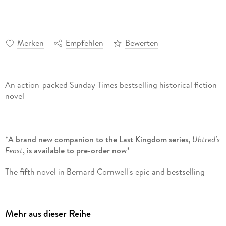
Merken
Empfehlen
Bewerten
An action-packed Sunday Times bestselling historical fiction
novel
*A brand new companion to the Last Kingdom series,
Uhtred's
Feast
, is available to pre-order now*
The fifth novel in Bernard Cornwell's epic and bestselling
series on the making of England and the fate of his great
hero, Uhtred of Bebbanburg.
Mehr aus dieser Reihe
As seen on Netflix and BBC around the world.