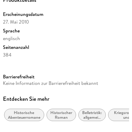
Erscheinungsdatum
27. Mai 2010
Sprache
englisch
Seitenanzahl
384
Reihe
Saxon Stories / The Last Kingdom, 5
Barrierefreiheit
Autor/Autorin
Keine Information zur Barrierefreiheit bekannt
Bernard Cornwell
Verlag/Hersteller
Entdecken Sie mehr
Harper Collins Publ. UK
Historische
Historischer
Belletristik:
Kriegsro
Produktart
Abenteuerromane
Roman
allgemein
und
kartoniert
und
Militäraben
literarisch,
Gewicht
nicht nach