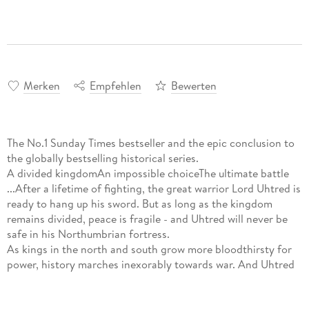
Merken
Empfehlen
Bewerten
The No.1 Sunday Times bestseller and the epic conclusion to
the globally bestselling historical series.
A divided kingdomAn impossible choiceThe ultimate battle
...After a lifetime of fighting, the great warrior Lord Uhtred is
ready to hang up his sword. But as long as the kingdom
remains divided, peace is fragile - and Uhtred will never be
safe in his Northumbrian fortress.
As kings in the north and south grow more bloodthirsty for
power, history marches inexorably towards war. And Uhtred
has no choice but to throw himself into the fire.
In the most terrible battle Britain has ever experienced, with