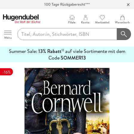
100 Tage Rückgaberecht***
Abholung in über 100 Filialen
Filiale
Konto
Merkzettel
Warenkorb
Hugendubel
Menu
Summer Sale:
13% Rabatt
auf viele Sortimente mit dem
12
mehr
Code
SOMMER13
erfahren
-16%