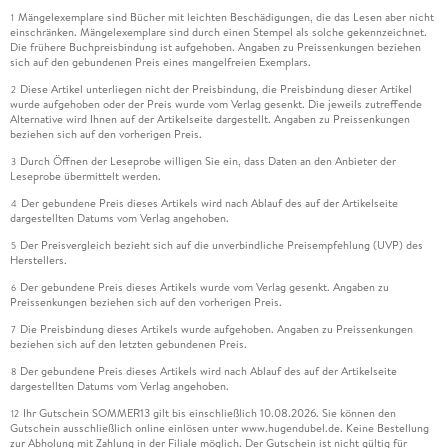
Mängelexemplare sind Bücher mit leichten Beschädigungen, die das Lesen aber nicht
1
einschränken. Mängelexemplare sind durch einen Stempel als solche gekennzeichnet.
Die frühere Buchpreisbindung ist aufgehoben. Angaben zu Preissenkungen beziehen
sich auf den gebundenen Preis eines mangelfreien Exemplars.
Diese Artikel unterliegen nicht der Preisbindung, die Preisbindung dieser Artikel
2
wurde aufgehoben oder der Preis wurde vom Verlag gesenkt. Die jeweils zutreffende
Alternative wird Ihnen auf der Artikelseite dargestellt. Angaben zu Preissenkungen
beziehen sich auf den vorherigen Preis.
Durch Öffnen der Leseprobe willigen Sie ein, dass Daten an den Anbieter der
3
Leseprobe übermittelt werden.
Der gebundene Preis dieses Artikels wird nach Ablauf des auf der Artikelseite
4
dargestellten Datums vom Verlag angehoben.
Der Preisvergleich bezieht sich auf die unverbindliche Preisempfehlung (UVP) des
5
Herstellers.
Der gebundene Preis dieses Artikels wurde vom Verlag gesenkt. Angaben zu
6
Preissenkungen beziehen sich auf den vorherigen Preis.
Die Preisbindung dieses Artikels wurde aufgehoben. Angaben zu Preissenkungen
7
beziehen sich auf den letzten gebundenen Preis.
Der gebundene Preis dieses Artikels wird nach Ablauf des auf der Artikelseite
8
dargestellten Datums vom Verlag angehoben.
Ihr Gutschein SOMMER13 gilt bis einschließlich 10.08.2026. Sie können den
12
Gutschein ausschließlich online einlösen unter www.hugendubel.de. Keine Bestellung
zur Abholung mit Zahlung in der Filiale möglich. Der Gutschein ist nicht gültig für