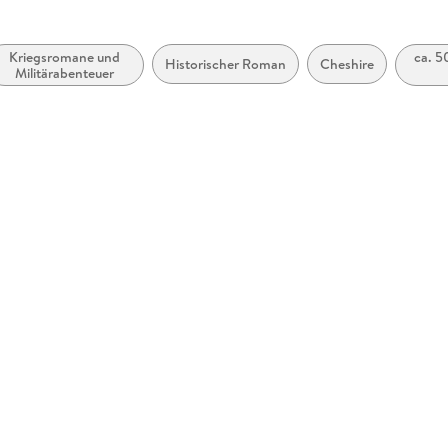
Kriegsromane und
ca. 5
Historischer Roman
Cheshire
Militärabenteuer