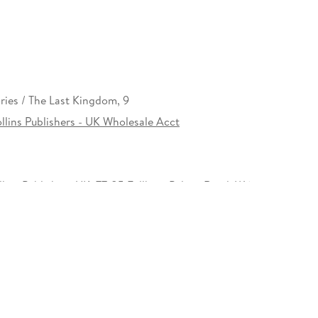
ries / The Last Kingdom, 9
llins Publishers - UK Wholesale Acct
lins Publishers UK, 77-85 Fullham Palace Road, W6
, exportenquiries@harpercollins.co.uk