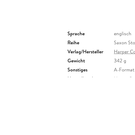
Sprache
englisch
Reihe
Saxon Sto
Verlag/Hersteller
Harper Co
Gewicht
342 g
Sonstiges
A-Format
Herstelleradresse
HarperCol
JB London