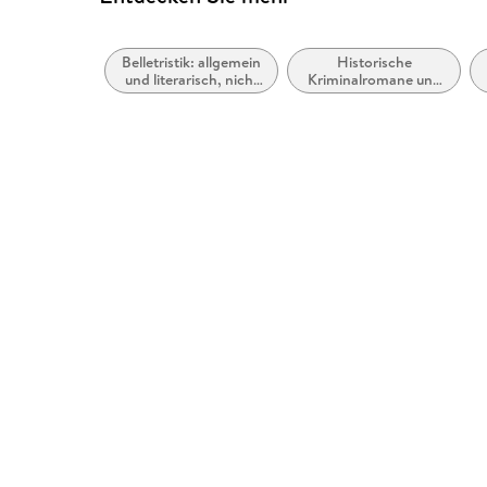
Belletristik: allgemein
Historische
und literarisch, nicht
Kriminalromane und
nach Genre
Mystery