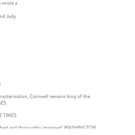
 wrote a
and Judy
n, South
S
aracterisation, Cornwell remains king of the
MES
HE TIMES
searched and thoroughly imagined' WASHINGTON