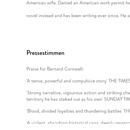
American wife. Denied an American work permit he
novel instead and has been writing ever since. He 
divide their time between Cape Cod and Charlesto
Carolina.
Pressestimmen
Praise for Bernard Cornwell:
'A tense, powerful and compulsive story' THE TIME
'Strong narrative, vigourous action and striking ch
territory he has staked out as his own' SUNDAY TI
'Blood, divided loyalties and thundering battles' T
'A violent, absorbing historical saga, deeply re
POST