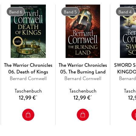
Band 6
Band 5
Band 4
The Warrior Chronicles
The Warrior Chronicles
SWORD S
06. Death of Kings
05. The Burning Land
KINGDO
Bernard Cornwell
Bernard Cornwell
Bernard
Taschenbuch
Taschenbuch
Tasc
12,99 €
12,99 €
12,
*
*