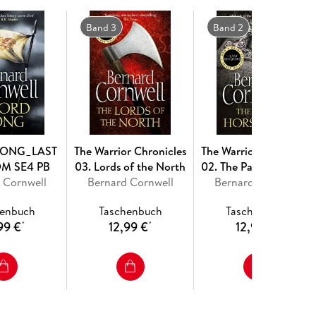
Band 3
Band 2
ONG_LAST
The Warrior Chronicles
The Warrior Chronicles
M SE4 PB
03. Lords of the North
02. The Pale Horseman
 Cornwell
Bernard Cornwell
Bernard Cornwell
henbuch
Taschenbuch
Taschenbuch
99 €
12,99 €
12,99 €
*
*
*