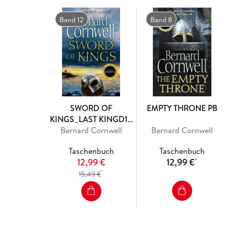
Band 12
Band 8
SWORD OF
EMPTY THRONE PB
KINGS_LAST KINGD12
Bernard Cornwell
PB
Bernard Cornwell
Taschenbuch
Taschenbuch
12,99 €
12,99 €
*
*
15,49 €