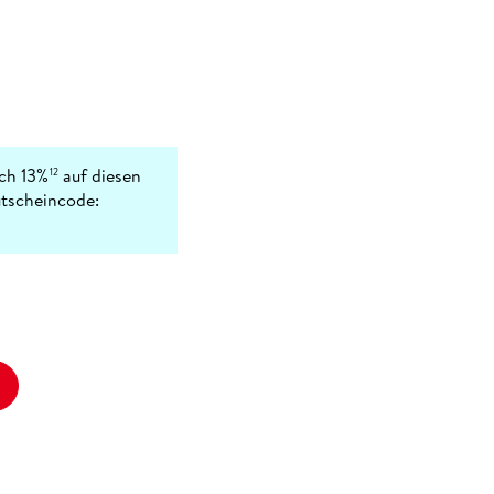
ich 13%
auf diesen
12
utscheincode: