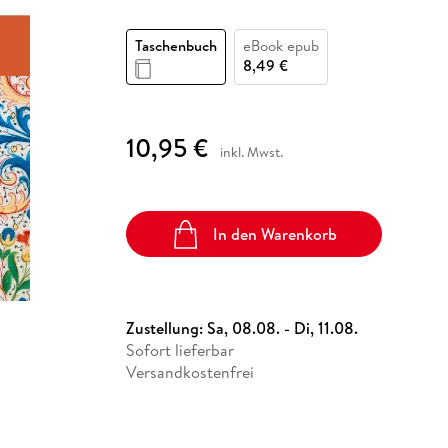
Fremdsprachige Bücher
n Lernhilfen
 Jugendbücher
eiber
Hörbuch Downloads im Bundle
cher
 Vergleich
 Puzzlezubehör
Lernen
New Adult
STABILO
Taschenbücher
Taschenbuch
eBook epub
hilfen
hriller
 Backen
er
lender
Ratgeber
8,49 €
op
hriller
Romance
Sachbücher
10,95 €
precher:innen
Science Fiction
inkl. Mwst.
Fremdsprachige Bücher
In den Warenkorb
Zustellung:
Sa, 08.08. - Di, 11.08.
Sofort lieferbar
Versandkostenfrei