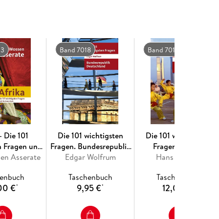
23
Band 7018
Band 7012
- Die 101
Die 101 wichtigsten
Die 101 wichtigsten
n Fragen und
Fragen. Bundesrepublik
Fragen - China
en Asserate
worten
Edgar Wolfrum
Deutschland
Hans van Ess
henbuch
Taschenbuch
Taschenbuch
00 €
9,95 €
12,00 €
*
*
*