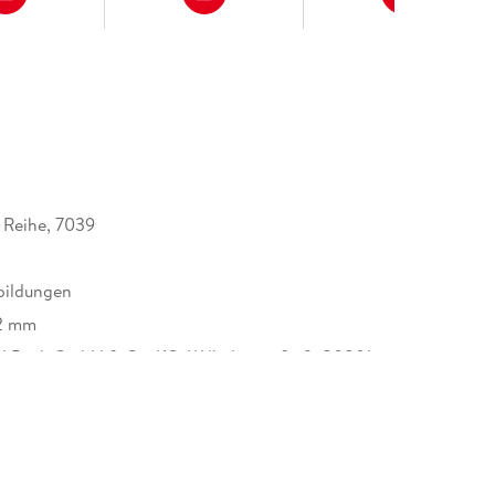
 Reihe, 7039
bildungen
12 mm
H.Beck GmbH & Co. KG, Wilhelmstraße 9, 80801
 produktsicherheit@beck.de