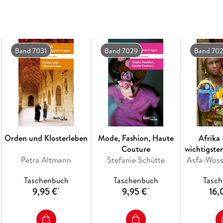
Band 7031
Band 7029
Band 70
Orden und Klosterleben
Mode, Fashion, Haute
Afrika 
Couture
wichtigste
Petra Altmann
Stefanie Schütte
Asfa-Woss
Ant
Taschenbuch
Taschenbuch
Tasc
9,95 €
9,95 €
16,
*
*