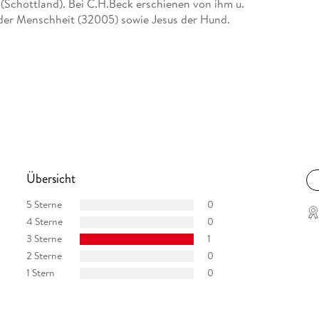
 (Schottland). Bei C.H.Beck erschienen von ihm u.
 der Menschheit (32005) sowie Jesus der Hund.
Übersicht
5 Sterne
0
4 Sterne
0
3 Sterne
1
2 Sterne
0
1 Stern
0