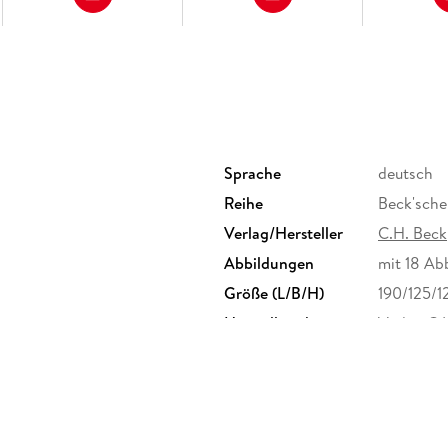
Sprache
deutsch
Reihe
Beck'sche
Verlag/Hersteller
C.H. Beck
Abbildungen
mit 18 Ab
Größe (L/B/H)
190/125/
Herstelleradresse
Verlag C.
München,