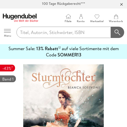
Abholung in über 100 Filialen
Filiale
Konto
Merkzettel
Warenkorb
Hugendubel
Menu
Summer Sale:
13% Rabatt
auf viele Sortimente mit dem
12
mehr
Code
SOMMER13
erfahren
7
-43%
Band 1