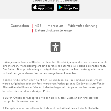
Laden Sie unsere App herunter.
Datenschutz
AGB
Impressum
Widerrufsbelehrung
Datenschutzeinstellungen
Mängelexemplare sind Bücher mit leichten Beschädigungen, die das Lesen aber nicht
1
einschränken. Mängelexemplare sind durch einen Stempel als solche gekennzeichnet.
Die frühere Buchpreisbindung ist aufgehoben. Angaben zu Preissenkungen beziehen
sich auf den gebundenen Preis eines mangelfreien Exemplars.
Diese Artikel unterliegen nicht der Preisbindung, die Preisbindung dieser Artikel
2
wurde aufgehoben oder der Preis wurde vom Verlag gesenkt. Die jeweils zutreffende
Alternative wird Ihnen auf der Artikelseite dargestellt. Angaben zu Preissenkungen
beziehen sich auf den vorherigen Preis.
Durch Öffnen der Leseprobe willigen Sie ein, dass Daten an den Anbieter der
3
Leseprobe übermittelt werden.
Der gebundene Preis dieses Artikels wird nach Ablauf des auf der Artikelseite
4