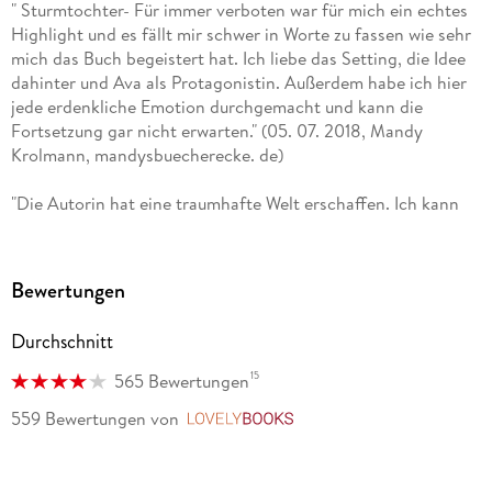
" Sturmtochter- Für immer verboten war für mich ein echtes
Ideenflut längst aufgegeben. Was daher immer parat sein
Highlight und es fällt mir schwer in Worte zu fassen wie sehr
muss: Notizbuch, Schokolade und mindestens eine Tasse
mich das Buch begeistert hat. Ich liebe das Setting, die Idee
Kaffee. Alles, was die Autorin inspiriert und bewegt, teilt sie
dahinter und Ava als Protagonistin. Außerdem habe ich hier
auf Twitter, Instagram, Pinterest und auf ihrer Website
jede erdenkliche Emotion durchgemacht und kann die
bianca-iosivoni. de.
Fortsetzung gar nicht erwarten." (05. 07. 2018, Mandy
Krolmann, mandysbuecherecke. de)
"Die Autorin hat eine traumhafte Welt erschaffen. Ich kann
das Buch nur empfehlen. Die Geschichte konnte mich
absolut fesseln und unterhalten. Einen Kritikpunkt hätte ich
jedoch noch: Wer dieses Buch liest, der bekommt definitiv
Bewertungen
Fernweh ; -)" (14. 08. 2018, kerime, lizzynet. de)
Durchschnitt
"Wer ein großer Fan klassischer Romantasy-Geschichten ist,
kommt hier auf jeden Fall auf seine Kosten und bekommt
15
565 Bewertungen
alles geboten, was sein Herz begehrt." (15. 10. 2018, Olga
559 Bewertungen
von
LovelyBooks
Krouk, Nautilus - Fantasymagazin)
"Die Autorin ha tmit Ava eine starke Protagonistin