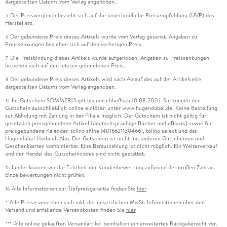
dargestellten Datums vom Verlag angehoben.
Der Preisvergleich bezieht sich auf die unverbindliche Preisempfehlung (UVP) des
5
Herstellers.
Der gebundene Preis dieses Artikels wurde vom Verlag gesenkt. Angaben zu
6
Preissenkungen beziehen sich auf den vorherigen Preis.
Die Preisbindung dieses Artikels wurde aufgehoben. Angaben zu Preissenkungen
7
beziehen sich auf den letzten gebundenen Preis.
Der gebundene Preis dieses Artikels wird nach Ablauf des auf der Artikelseite
8
dargestellten Datums vom Verlag angehoben.
Ihr Gutschein SOMMER13 gilt bis einschließlich 10.08.2026. Sie können den
12
Gutschein ausschließlich online einlösen unter www.hugendubel.de. Keine Bestellung
zur Abholung mit Zahlung in der Filiale möglich. Der Gutschein ist nicht gültig für
gesetzlich preisgebundene Artikel (deutschsprachige Bücher und eBooks) sowie für
preisgebundene Kalender, tolino shine (4016621130466), tolino select und das
Hugendubel Hörbuch Abo. Der Gutschein ist nicht mit anderen Gutscheinen und
Geschenkkarten kombinierbar. Eine Barauszahlung ist nicht möglich. Ein Weiterverkauf
und der Handel des Gutscheincodes sind nicht gestattet.
Leider können wir die Echtheit der Kundenbewertung aufgrund der großen Zahl an
15
Einzelbewertungen nicht prüfen.
Alle Informationen zur Tiefpreisgarantie finden Sie
hier
16
Alle Preise verstehen sich inkl. der gesetzlichen MwSt. Informationen über den
*
Versand und anfallende Versandkosten finden Sie
hier
Alle online gekauften Versandartikel beinhalten ein erweitertes Rückgaberecht von
***