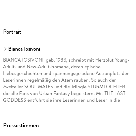
Portrait
Bianca Iosivoni
BIANCA IOSIVONI, geb. 1986, schreibt mit Herzblut Young-
Adult- und New-Adult-Romane, deren epische
Liebesgeschichten und spannungsgeladene Actionplots den
Leserinnen regelmäßig den Atem rauben. So auch der
Zweiteiler SOUL MATES und die Trilogie STURMTOCHTER,
die alle Fans von Urban Fantasy begeistern. Mit THE LAST
GODDESS entführt sie ihre Leserinnen und Leser in die
faszinierende nordische Saga-Welt. Schon als Teenager
begann Bianca Iosivoni mit dem Schreiben und kann sich
nicht vorstellen, je wieder damit aufzuhören. Nach dem
Pressestimmen
Studium der Sozialwissenschaften und der Mitarbeit in einer
Online-Redaktion hat sie den Kampf gegen die tägliche