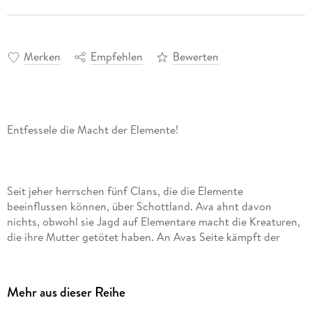
Merken
Empfehlen
Bewerten
Entfessele die Macht der Elemente!
Seit jeher herrschen fünf Clans, die die Elemente
beeinflussen können, über Schottland. Ava ahnt davon
nichts, obwohl sie Jagd auf Elementare macht die Kreaturen,
die ihre Mutter getötet haben. An Avas Seite kämpft der
geheimnisvolle Lance. Sie kennt jede seiner Bewegungen,
seiner Narben, den Blick aus seinen braunen Augen. Doch
dann entdeckt Ava, dass sie die Gabe besitzt, Wasser zu
Mehr aus dieser Reihe
beherrschen. Und plötzlich werden die Naturgesetze außer