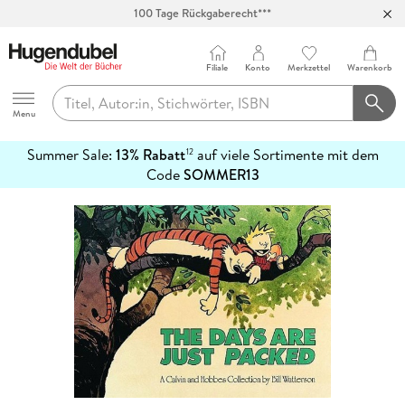
100 Tage Rückgaberecht***
Abholung in über 100 Filialen
Filiale
Konto
Merkzettel
Warenkorb
Hugendubel
Menu
Summer Sale:
13% Rabatt
auf viele Sortimente mit dem
12
mehr
Code
SOMMER13
erfahren