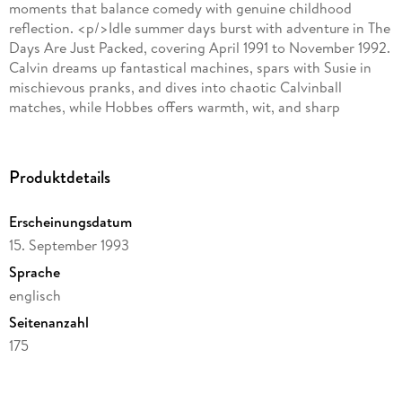
moments that balance comedy with genuine childhood
reflection. <p/>Idle summer days burst with adventure in The
Days Are Just Packed, covering April 1991 to November 1992.
Calvin dreams up fantastical machines, spars with Susie in
mischievous pranks, and dives into chaotic Calvinball
matches, while Hobbes offers warmth, wit, and sharp
perspective. Camping trips, cardboard-box inventions, and
philosophical musings highlight Watterson's imaginative
storytelling and expressive artistry, bringing everyday
Produktdetails
childhood moments vividly to life for readers who grew up
reading Calvin and Hobbes as well as those just discovering
Erscheinungsdatum
it. <p/>From bike rides and snowmen to backyard
15. September 1993
explorations, ordinary experiences transform into
extraordinary escapades. Black-and-white dailies and vibrant
Sprache
Sunday strips reveal Watterson's unmatched ability to mix
englisch
humor, reflection, and a touch of chaos, capturing both the
Seitenanzahl
comedy and wonder of childhood. This treasury is a brilliant
celebration of imagination and a must-have for readers of
175
every age.
Autor/Autorin
Bill Watterson
A classic Calvin and Hobbes collection featuring iconic