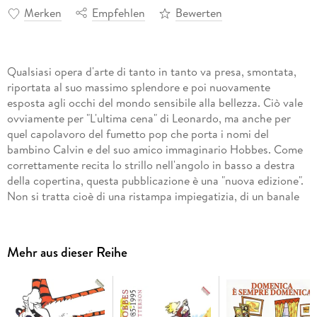
Merken
Empfehlen
Bewerten
Qualsiasi opera d'arte di tanto in tanto va presa, smontata,
riportata al suo massimo splendore e poi nuovamente
esposta agli occhi del mondo sensibile alla bellezza. Ciò vale
ovviamente per "L'ultima cena" di Leonardo, ma anche per
quel capolavoro del fumetto pop che porta i nomi del
bambino Calvin e del suo amico immaginario Hobbes. Come
correttamente recita lo strillo nell'angolo in basso a destra
della copertina, questa pubblicazione è una "nuova edizione".
Non si tratta cioè di una ristampa impiegatizia, di un banale
automatismo scaturito dal braccio di ferro fra domanda e
offerta. No. Questa ristampa si accomoda in libreria dopo un
rigoroso controllo e riassetto filologico della traduzione e del
Mehr aus dieser Reihe
lettering, così come sono state licenziate per la prima
edizione americana da quel genio che si chiama Bill
Watterson. Sulle sue indescrivibili qualità d'artista è
pleonastico aggiungere parole. Sulla sua integrità d'artista,