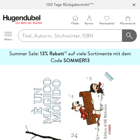
100 Tage Rückgaberecht***
Abholung in über 100 Filialen
Filiale
Konto
Merkzettel
Warenkorb
Hugendubel
Menu
Summer Sale:
13% Rabatt
auf viele Sortimente mit dem
12
mehr
Code
SOMMER13
erfahren