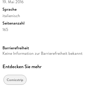
19. Mai 2016
Sprache
italienisch
Seitenanzahl
165
Reihe
I fumetti di Comix
Barrierefreiheit
Autor/Autorin
Keine Information zur Barrierefreiheit bekannt
Bill Watterson
Übersetzung
Entdecken Sie mehr
Nicoletta Pardi
Verlag/Hersteller
Comicstrip
Franco Cosimo Panini
Produktart
kartoniert
Gewicht