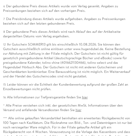
Der gebundene Preis dieses Artikels wurde vom Verlag gesenkt. Angaben zu
6
Preissenkungen beziehen sich auf den vorherigen Preis.
Die Preisbindung dieses Artikels wurde aufgehoben. Angaben zu Preissenkungen
7
beziehen sich auf den letzten gebundenen Preis.
Der gebundene Preis dieses Artikels wird nach Ablauf des auf der Artikelseite
8
dargestellten Datums vom Verlag angehoben.
Ihr Gutschein SOMMER13 gilt bis einschließlich 10.08.2026. Sie können den
12
Gutschein ausschließlich online einlösen unter www.hugendubel.de. Keine Bestellung
zur Abholung mit Zahlung in der Filiale möglich. Der Gutschein ist nicht gültig für
gesetzlich preisgebundene Artikel (deutschsprachige Bücher und eBooks) sowie für
preisgebundene Kalender, tolino shine (4016621130466), tolino select und das
Hugendubel Hörbuch Abo. Der Gutschein ist nicht mit anderen Gutscheinen und
Geschenkkarten kombinierbar. Eine Barauszahlung ist nicht möglich. Ein Weiterverkauf
und der Handel des Gutscheincodes sind nicht gestattet.
Leider können wir die Echtheit der Kundenbewertung aufgrund der großen Zahl an
15
Einzelbewertungen nicht prüfen.
Alle Informationen zur Tiefpreisgarantie finden Sie
hier
16
Alle Preise verstehen sich inkl. der gesetzlichen MwSt. Informationen über den
*
Versand und anfallende Versandkosten finden Sie
hier
Alle online gekauften Versandartikel beinhalten ein erweitertes Rückgaberecht von
***
100 Tagen nach Kaufdatum. Die Rücknahme von Bild-, Ton- und Datenträgern ist nur bei
noch versiegelter Ware möglich. Für in der Filiale gekaufte Artikel gilt ein
Rückgaberecht von 4 Wochen. Voraussetzung ist die Vorlage des Kassenbons und dass