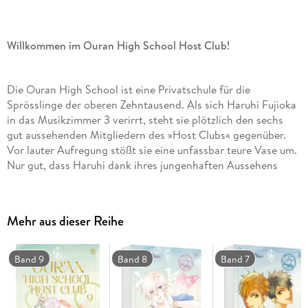
Willkommen im Ouran High School Host Club!
Die Ouran High School ist eine Privatschule für die
Sprösslinge der oberen Zehntausend. Als sich Haruhi Fujioka
in das Musikzimmer 3 verirrt, steht sie plötzlich den sechs
gut aussehenden Mitgliedern des »Host Clubs« gegenüber.
Vor lauter Aufregung stößt sie eine unfassbar teure Vase um.
Nur gut, dass Haruhi dank ihres jungenhaften Aussehens
selbst als Host durchgehen kann, und so wird sie verpflichtet
neue Gäste anzuwerben, um ihre Schulden zu begleichen.
Dabei darf natürlich nicht auffliegen, dass sie eigentlich ein
Mehr aus dieser Reihe
Mädchen ist.
Band 9
Band 8
Band 7
Das erwartet dich in diesem Band:
Die Zwillinge Hikaru und Kaoru sind unzertrennlich und