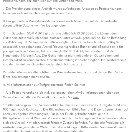
Preissenkungen beziehen sich auf den vorherigen Preis.
Die Preisbindung dieses Artikels wurde aufgehoben. Angaben zu Preissenkungen
7
beziehen sich auf den letzten gebundenen Preis.
Der gebundene Preis dieses Artikels wird nach Ablauf des auf der Artikelseite
8
dargestellten Datums vom Verlag angehoben.
Ihr Gutschein SOMMER13 gilt bis einschließlich 10.08.2026. Sie können den
12
Gutschein ausschließlich online einlösen unter www.hugendubel.de. Keine Bestellung
zur Abholung mit Zahlung in der Filiale möglich. Der Gutschein ist nicht gültig für
gesetzlich preisgebundene Artikel (deutschsprachige Bücher und eBooks) sowie für
preisgebundene Kalender, tolino shine (4016621130466), tolino select und das
Hugendubel Hörbuch Abo. Der Gutschein ist nicht mit anderen Gutscheinen und
Geschenkkarten kombinierbar. Eine Barauszahlung ist nicht möglich. Ein Weiterverkauf
und der Handel des Gutscheincodes sind nicht gestattet.
Leider können wir die Echtheit der Kundenbewertung aufgrund der großen Zahl an
15
Einzelbewertungen nicht prüfen.
Alle Informationen zur Tiefpreisgarantie finden Sie
hier
16
Alle Preise verstehen sich inkl. der gesetzlichen MwSt. Informationen über den
*
Versand und anfallende Versandkosten finden Sie
hier
Alle online gekauften Versandartikel beinhalten ein erweitertes Rückgaberecht von
***
100 Tagen nach Kaufdatum. Die Rücknahme von Bild-, Ton- und Datenträgern ist nur bei
noch versiegelter Ware möglich. Für in der Filiale gekaufte Artikel gilt ein
Rückgaberecht von 4 Wochen. Voraussetzung ist die Vorlage des Kassenbons und dass
sich der Artikel in wiederverkaufsfähigem Zustand befindet. Für digitale Produkte gilt
weiterhin die gesetzliche Widerrufsfrist von 14 Tagen. Bitte senden Sie Ihren Widerruf
zu digitalen Produkten per Mail an info@hugendubel.de.