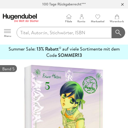
100 Tage Rückgaberecht***
Abholung in über 100 Filialen
Filiale
Konto
Merkzettel
Warenkorb
Hugendubel
Menu
Summer Sale:
13% Rabatt
auf viele Sortimente mit dem
12
mehr
Code
SOMMER13
erfahren
Band 5