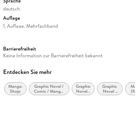
Sprache
überarbeiteter Fassung!
deutsch
Auflage
1. Auflage, Mehrfachband
Seitenanzahl
408
Barrierefreiheit
Altersempfehlung
Keine Information zur Barrierefreiheit bekannt
von 12 bis 99 Jahren
Reihe
Entdecken Sie mehr
Ouran High School Host Club Pearls, 5
Manga:
Graphic Novel /
Graphic
Graphic
Man
Autor/Autorin
Shojo
Comic / Manga:
Novel /
Novel /
(fü
Bisco Hatori
Schule,
Comic
Comic /
Universitätsleben
/
Manga:
Teea
Übersetzung
Manga:
Romanze
Humor
Alexandra Klepper
Verlag/Hersteller
Carlsen Verlag GmbH