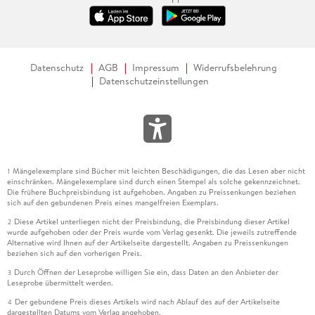
Datenschutz
AGB
Impressum
Widerrufsbelehrung
Datenschutzeinstellungen
Mängelexemplare sind Bücher mit leichten Beschädigungen, die das Lesen aber nicht
1
einschränken. Mängelexemplare sind durch einen Stempel als solche gekennzeichnet.
Die frühere Buchpreisbindung ist aufgehoben. Angaben zu Preissenkungen beziehen
sich auf den gebundenen Preis eines mangelfreien Exemplars.
Diese Artikel unterliegen nicht der Preisbindung, die Preisbindung dieser Artikel
2
wurde aufgehoben oder der Preis wurde vom Verlag gesenkt. Die jeweils zutreffende
Alternative wird Ihnen auf der Artikelseite dargestellt. Angaben zu Preissenkungen
beziehen sich auf den vorherigen Preis.
Durch Öffnen der Leseprobe willigen Sie ein, dass Daten an den Anbieter der
3
Leseprobe übermittelt werden.
Der gebundene Preis dieses Artikels wird nach Ablauf des auf der Artikelseite
4
dargestellten Datums vom Verlag angehoben.