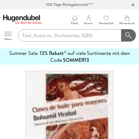
100 Tage Rückgaberecht***
Abholung in über 100 Filialen
Filiale
Konto
Merkzettel
Warenkorb
Hugendubel
Menu
Summer Sale:
13% Rabatt
auf viele Sortimente mit dem
12
mehr
Code
SOMMER13
erfahren