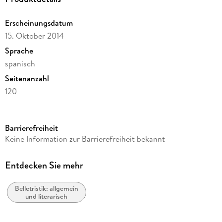
Erscheinungsdatum
15. Oktober 2014
Sprache
spanisch
Seitenanzahl
120
Reihe
Otras Latitudes
Barrierefreiheit
Autor/Autorin
Keine Information zur Barrierefreiheit bekannt
Bohumil Hrabal
Übersetzung
Entdecken Sie mehr
Jitka Mlejnková, Alberto Ortiz Ortiz
Belletristik: allgemein
Verlag/Hersteller
und literarisch
Nórdica Libros
Produktart