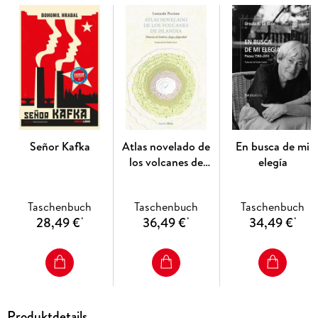
Señor Kafka
Atlas novelado de
En busca de mi
los volcanes de
elegía
Islandia
Taschenbuch
Taschenbuch
Taschenbuch
28,49 €
36,49 €
34,49 €
*
*
*
Produktdetails