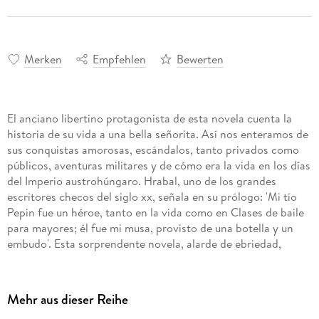
Merken
Empfehlen
Bewerten
El anciano libertino protagonista de esta novela cuenta la
historia de su vida a una bella señorita. Así nos enteramos de
sus conquistas amorosas, escándalos, tanto privados como
públicos, aventuras militares y de cómo era la vida en los días
del Imperio austrohúngaro. Hrabal, uno de los grandes
escritores checos del siglo xx, señala en su prólogo: 'Mi tío
Pepin fue un héroe, tanto en la vida como en Clases de baile
para mayores; él fue mi musa, provisto de una botella y un
embudo'. Esta sorprendente novela, alarde de ebriedad,
desgarradora confesión del alma, es un relato metafísico de
la naturaleza del amor y el tiempo, y demuestra por qué
Hrabal se ha ganado la admiración de escritores como Milan
Mehr aus dieser Reihe
Kundera, John Banville o Philip Roth.