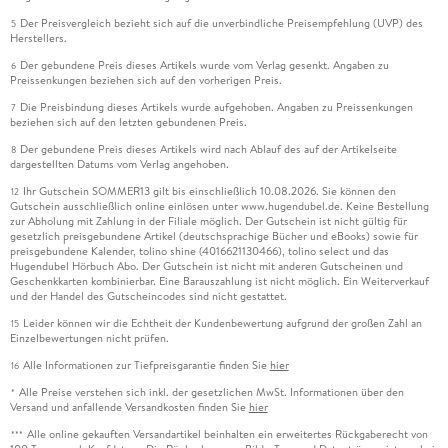
Der Preisvergleich bezieht sich auf die unverbindliche Preisempfehlung (UVP) des
5
Herstellers.
Der gebundene Preis dieses Artikels wurde vom Verlag gesenkt. Angaben zu
6
Preissenkungen beziehen sich auf den vorherigen Preis.
Die Preisbindung dieses Artikels wurde aufgehoben. Angaben zu Preissenkungen
7
beziehen sich auf den letzten gebundenen Preis.
Der gebundene Preis dieses Artikels wird nach Ablauf des auf der Artikelseite
8
dargestellten Datums vom Verlag angehoben.
Ihr Gutschein SOMMER13 gilt bis einschließlich 10.08.2026. Sie können den
12
Gutschein ausschließlich online einlösen unter www.hugendubel.de. Keine Bestellung
zur Abholung mit Zahlung in der Filiale möglich. Der Gutschein ist nicht gültig für
gesetzlich preisgebundene Artikel (deutschsprachige Bücher und eBooks) sowie für
preisgebundene Kalender, tolino shine (4016621130466), tolino select und das
Hugendubel Hörbuch Abo. Der Gutschein ist nicht mit anderen Gutscheinen und
Geschenkkarten kombinierbar. Eine Barauszahlung ist nicht möglich. Ein Weiterverkauf
und der Handel des Gutscheincodes sind nicht gestattet.
Leider können wir die Echtheit der Kundenbewertung aufgrund der großen Zahl an
15
Einzelbewertungen nicht prüfen.
Alle Informationen zur Tiefpreisgarantie finden Sie
hier
16
Alle Preise verstehen sich inkl. der gesetzlichen MwSt. Informationen über den
*
Versand und anfallende Versandkosten finden Sie
hier
Alle online gekauften Versandartikel beinhalten ein erweitertes Rückgaberecht von
***