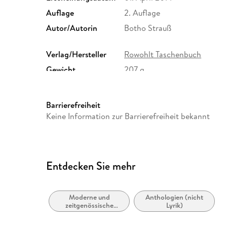
Auflage
2. Auflage
Autor/Autorin
Botho Strauß
Verlag/Hersteller
Rowohlt Taschenbuch
Gewicht
207 g
ISBN
9783499267550
Barrierefreiheit
Keine Information zur Barrierefreiheit bekannt
Entdecken Sie mehr
Moderne und
Anthologien (nicht
zeitgenössische
Lyrik)
Belletristik: allgemein
und literarisch