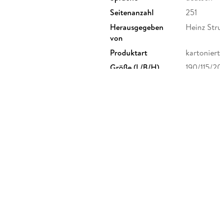
Seitenanzahl
251
Herausgegeben
Heinz Str
von
Produktart
kartoniert
Größe (L/B/H)
190/115/
Herstelleradresse
Rowohlt V
Rowohlt V