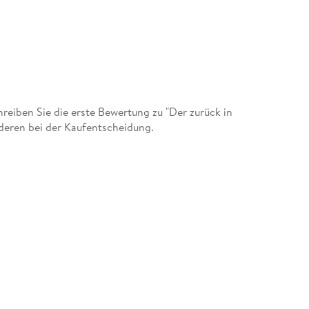
lmung lief im Wettbewerb der Berlinale. 2016
reis geehrt. Seine Romane
eiben Sie die erste Bewertung zu "Der zurück in
nderen bei der Kaufentscheidung.
tzt erschien
gezeichnet wurde.