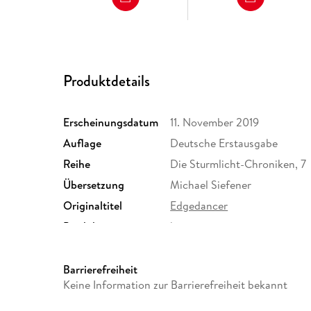
Produktdetails
Erscheinungsdatum
11. November 2019
Auflage
Deutsche Erstausgabe
Reihe
Die Sturmlicht-Chroniken, 7
Übersetzung
Michael Siefener
Originaltitel
Edgedancer
Produktart
kartoniert
Gewicht
274 g
Sonstiges
Großformatiges Paperback. 
Barrierefreiheit
Keine Information zur Barrierefreiheit bekannt
Herstelleradresse
Penguin Random House Verl
Straße 28, 81673 München,