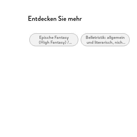
produktsicherheit@penguin
Entdecken Sie mehr
Epische Fantasy
Belletristik: allgemein
(High Fantasy) /
und literarisch, nicht
Heroische Fantasy
nach Genre