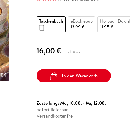
Fremdsprachige Bücher
n Lernhilfen
 Jugendbücher
eiber
Hörbuch Downloads im Bundle
cher
 Vergleich
 Puzzlezubehör
Lernen
New Adult
STABILO
Taschenbücher
hilfen
hriller
 Backen
er
lender
Ratgeber
Taschenbuch
eBook epub
Hörbuch Downl
op
hriller
Romance
13,99 €
11,95 €
Sachbücher
precher:innen
Science Fiction
16,00 €
inkl. Mwst.
Fremdsprachige Bücher
In den Warenkorb
Zustellung:
Mo, 10.08. - Mi, 12.08.
Sofort lieferbar
Versandkostenfrei