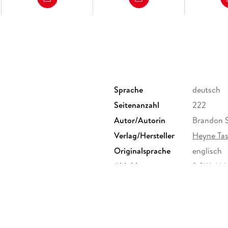
Sprache
deutsch
Seitenanzahl
222
Autor/Autorin
Brandon 
Verlag/Hersteller
Heyne Ta
Originalsprache
englisch
Abbildungen
3 SW-Abb
Größe (L/B/H)
205/135/
Klappenbroschur
ISBN
97834533
agsgruppe GmbH, Neumarkter