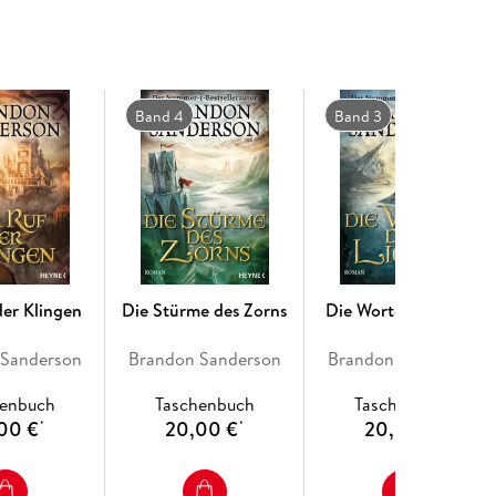
Band 4
Band 3
der Klingen
Die Stürme des Zorns
Die Worte des Lichts
 Sanderson
Brandon Sanderson
Brandon Sanderson
henbuch
Taschenbuch
Taschenbuch
00 €
20,00 €
20,00 €
*
*
*