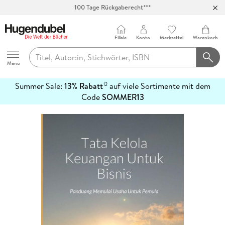
100 Tage Rückgaberecht***
Abholung in über 100 Filialen
Filiale
Konto
Merkzettel
Warenkorb
Hugendubel
Menu
Summer Sale:
13% Rabatt
auf viele Sortimente mit dem
12
mehr
Code
SOMMER13
erfahren