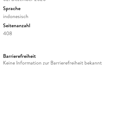
Sprache
indonesisch
Seitenanzahl
408
Autor/Autorin
Budi Sasongko, Suryaning Bawono
Barrierefreiheit
Verlag/Hersteller
Keine Information zur Barrierefreiheit bekannt
Lulu Press
Produktart
kartoniert
Gewicht
589 g
Größe (L/B/H)
229/152/22 mm
ISBN
9781716371233