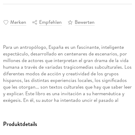
Merken
Empfehlen
Bewerten
Para un antropólogo, España es un fascinante, inteligente
espectáculo, desarrollado en centenares de escenarios, por
millones de actores que interpretan el gran drama de la vida
humana a través de variadas tragicomedias subculturales. Los
diferentes modos de acción y creatividad de los grupos
hispanos, las distintas experiencias locales, los significados
que les otorgan... son textos culturales que hay que saber leer
y explicar. Este libro es una invitación a su hermenéutica y
exégesis. En él, su autor ha intentado uncir el pasado al
futuro, conjugar la historia con la estructura, lo rural y lo
urbano. Deliberadamente ha omitido definiciones, teorías y
aparato crítico para presentar directamente, de golpe,
Produktdetails
costumbres, estilos de vida, modos de pensamiento y
conjuntos de creencias.