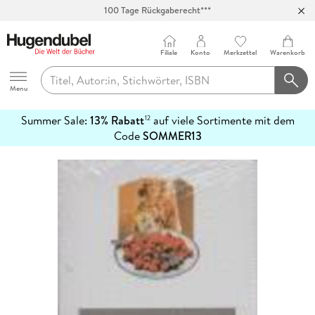
100 Tage Rückgaberecht***
Abholung in über 100 Filialen
Filiale
Konto
Merkzettel
Warenkorb
Hugendubel
Menu
Summer Sale:
13% Rabatt
auf viele Sortimente mit dem
12
mehr
Code
SOMMER13
erfahren