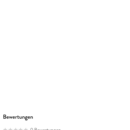
ISBN
9788446022404
Bewertungen
0 Bewertungen