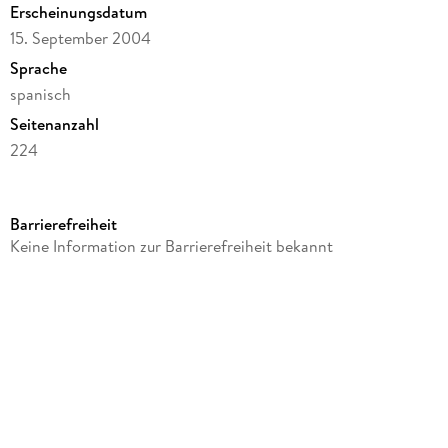
Erscheinungsdatum
15. September 2004
Sprache
spanisch
Seitenanzahl
224
Autor/Autorin
Carmelo Lisón Tolosana
Barrierefreiheit
Verlag/Hersteller
Keine Information zur Barrierefreiheit bekannt
Ediciones Akal
Produktart
kartoniert
Gewicht
202 g
Größe (L/B/H)
183/121/15 mm