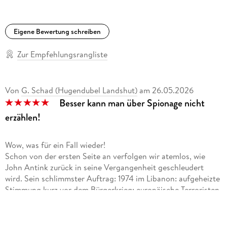
Eigene Bewertung schreiben
Zur Empfehlungsrangliste
Von
G. Schad (Hugendubel Landshut)
am
26.05.2026
Besser kann man über Spionage nicht
erzählen!
Wow, was für ein Fall wieder!
Schon von der ersten Seite an verfolgen wir atemlos, wie
John Antink zurück in seine Vergangenheit geschleudert
wird. Sein schlimmster Auftrag: 1974 im Libanon: aufgeheizte
Stimmung kurz vor dem Bürgerkrieg; europäische Terroristen
im Trainingslager der PLO; eine Liebe, die traumatisch endet!
Besser kann man nicht über Spionage erzählen!