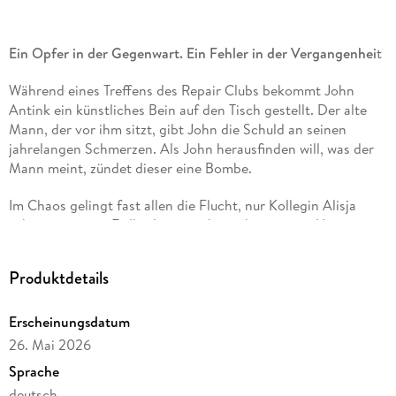
Ein Opfer in der Gegenwart. Ein Fehler in der Vergangenhei
t
Während eines Treffens des Repair Clubs bekommt John
Antink ein künstliches Bein auf den Tisch gestellt. Der alte
Mann, der vor ihm sitzt, gibt John die Schuld an seinen
jahrelangen Schmerzen. Als John herausfinden will, was der
Mann meint, zündet dieser eine Bombe.
Im Chaos gelingt fast allen die Flucht, nur Kollegin Alisja
scheint wie vom Erdboden verschwunden zu sein. Um
herauszufinden, wer der Mann ist und wo Alisja steckt, muss
John in seine Erinnerungen zurückkehren - an einen Einsatz
Produktdetails
im Libanon in seinen ersten Jahren beim Geheimdienst. Doch
das Opfer, das er dafür bringen muss, ist groß . . .
Erscheinungsdatum
Charles den Tex schreibt Thriller mit Tiefgang, die komplexe
26. Mai 2026
Zusammenhänge verständlich und fesselnd erzählen. Seine
Sprache
Plots wirken erschreckend realistisch - oft so, als könnten sie
deutsch