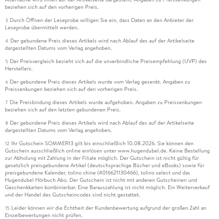
beziehen sich auf den vorherigen Preis.
Durch Öffnen der Leseprobe willigen Sie ein, dass Daten an den Anbieter der
3
Leseprobe übermittelt werden.
Der gebundene Preis dieses Artikels wird nach Ablauf des auf der Artikelseite
4
dargestellten Datums vom Verlag angehoben.
Der Preisvergleich bezieht sich auf die unverbindliche Preisempfehlung (UVP) des
5
Herstellers.
Der gebundene Preis dieses Artikels wurde vom Verlag gesenkt. Angaben zu
6
Preissenkungen beziehen sich auf den vorherigen Preis.
Die Preisbindung dieses Artikels wurde aufgehoben. Angaben zu Preissenkungen
7
beziehen sich auf den letzten gebundenen Preis.
Der gebundene Preis dieses Artikels wird nach Ablauf des auf der Artikelseite
8
dargestellten Datums vom Verlag angehoben.
Ihr Gutschein SOMMER13 gilt bis einschließlich 10.08.2026. Sie können den
12
Gutschein ausschließlich online einlösen unter www.hugendubel.de. Keine Bestellung
zur Abholung mit Zahlung in der Filiale möglich. Der Gutschein ist nicht gültig für
gesetzlich preisgebundene Artikel (deutschsprachige Bücher und eBooks) sowie für
preisgebundene Kalender, tolino shine (4016621130466), tolino select und das
Hugendubel Hörbuch Abo. Der Gutschein ist nicht mit anderen Gutscheinen und
Geschenkkarten kombinierbar. Eine Barauszahlung ist nicht möglich. Ein Weiterverkauf
und der Handel des Gutscheincodes sind nicht gestattet.
Leider können wir die Echtheit der Kundenbewertung aufgrund der großen Zahl an
15
Einzelbewertungen nicht prüfen.