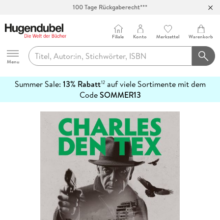
100 Tage Rückgaberecht***
Abholung in über 100 Filialen
Filiale
Konto
Merkzettel
Warenkorb
Hugendubel
Menu
Summer Sale:
13% Rabatt
auf viele Sortimente mit dem
12
mehr
Code
SOMMER13
erfahren