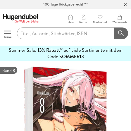
100 Tage Rückgaberecht***
Abholung in über 100 Filialen
Filiale
Konto
Merkzettel
Warenkorb
Hugendubel
Menu
Summer Sale:
13% Rabatt
auf viele Sortimente mit dem
12
mehr
Code
SOMMER13
erfahren
Band 8