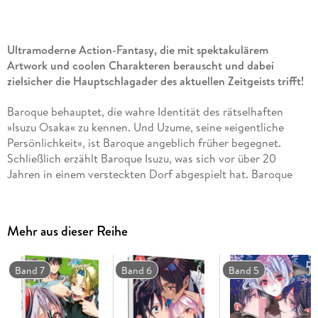
Ultramoderne Action-Fantasy, die mit spektakulärem
Artwork und coolen Charakteren berauscht und dabei
zielsicher die Hauptschlagader des aktuellen Zeitgeists trifft!
Baroque behauptet, die wahre Identität des rätselhaften
»Isuzu Osaka« zu kennen. Und Uzume, seine »eigentliche
Persönlichkeit«, ist Baroque angeblich früher begegnet.
Schließlich erzählt Baroque Isuzu, was sich vor über 20
Jahren in einem versteckten Dorf abgespielt hat. Baroque
hatte sich dort eingeschlichen, um Killervampire zu jagen.
Was ist ihr, Isuzu und Uzume in diesem Dorf zugestoßen?
Die Beziehung zwischen Baroque, Isuzu und Uzume wird
Mehr aus dieser Reihe
endlich enthüllt. . . !
Rasante Vampir-Action aus Japan voller Spannung und
Band 7
Band 6
Band 5
Gänsehautmomenten
Für Fans von TEACH ME HOW TO KILL YOU