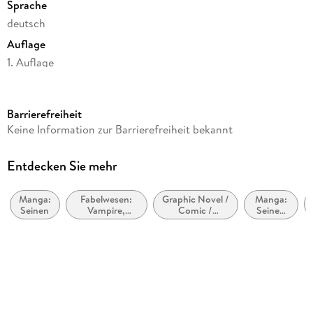
Sprache
deutsch
Auflage
1. Auflage
Seitenanzahl
258
Barrierefreiheit
Altersempfehlung
Keine Information zur Barrierefreiheit bekannt
von 16 bis 99 Jahren
Reihe
Entdecken Sie mehr
My Dear Curse-casting Vampiress, 8
Manga:
Fabelwesen:
Graphic Novel /
Manga:
Autor/Autorin
Seinen
Vampire,
Comic /
Seinen
Chisaki Kanai
Werwölfe &
Manga: Horror,
(für
Gestaltwandler
Übernatürliches
Männer)
Übersetzung
Antje Bockel
Verlag/Hersteller
Carlsen Verlag GmbH