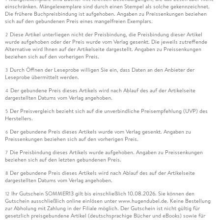
einschränken. Mängelexemplare sind durch einen Stempel als solche gekennzeichnet.
Die frühere Buchpreisbindung ist aufgehoben. Angaben zu Preissenkungen beziehen
sich auf den gebundenen Preis eines mangelfreien Exemplars.
Diese Artikel unterliegen nicht der Preisbindung, die Preisbindung dieser Artikel
2
wurde aufgehoben oder der Preis wurde vom Verlag gesenkt. Die jeweils zutreffende
Alternative wird Ihnen auf der Artikelseite dargestellt. Angaben zu Preissenkungen
beziehen sich auf den vorherigen Preis.
Durch Öffnen der Leseprobe willigen Sie ein, dass Daten an den Anbieter der
3
Leseprobe übermittelt werden.
Der gebundene Preis dieses Artikels wird nach Ablauf des auf der Artikelseite
4
dargestellten Datums vom Verlag angehoben.
Der Preisvergleich bezieht sich auf die unverbindliche Preisempfehlung (UVP) des
5
Herstellers.
Der gebundene Preis dieses Artikels wurde vom Verlag gesenkt. Angaben zu
6
Preissenkungen beziehen sich auf den vorherigen Preis.
Die Preisbindung dieses Artikels wurde aufgehoben. Angaben zu Preissenkungen
7
beziehen sich auf den letzten gebundenen Preis.
Der gebundene Preis dieses Artikels wird nach Ablauf des auf der Artikelseite
8
dargestellten Datums vom Verlag angehoben.
Ihr Gutschein SOMMER13 gilt bis einschließlich 10.08.2026. Sie können den
12
Gutschein ausschließlich online einlösen unter www.hugendubel.de. Keine Bestellung
zur Abholung mit Zahlung in der Filiale möglich. Der Gutschein ist nicht gültig für
gesetzlich preisgebundene Artikel (deutschsprachige Bücher und eBooks) sowie für