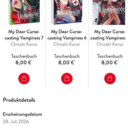
Die Serie gilt als noch nicht abgeschlossen - weitere
Bände sind in Planung
Empfohlen für Leser*innen ab 16 Jahren
My Dear Curse-
My Dear Curse-
My Dear Curse-
casting Vampiress 7
casting Vampiress 6
casting Vampiress 
Spannendes Dark-Fantasy-Abenteuer über den erbitterten
Chisaki Kanai
Chisaki Kanai
Chisaki Kanai
Kampf gegen brutale Vampire und eine schicksalhafte Allianz
zwischen Anti-Vampir-Kommandant und Vampir-Jägerin!
Taschenbuch
Taschenbuch
Taschenbuch
8,00 €
8,00 €
8,00 €
*
*
*
Produktdetails
Erscheinungsdatum
28. Juli 2026