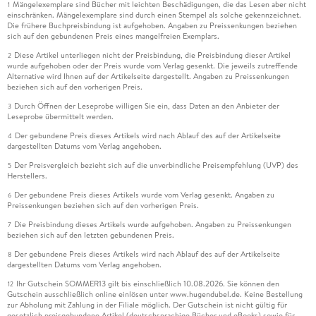
Mängelexemplare sind Bücher mit leichten Beschädigungen, die das Lesen aber nicht
1
einschränken. Mängelexemplare sind durch einen Stempel als solche gekennzeichnet.
Die frühere Buchpreisbindung ist aufgehoben. Angaben zu Preissenkungen beziehen
sich auf den gebundenen Preis eines mangelfreien Exemplars.
Diese Artikel unterliegen nicht der Preisbindung, die Preisbindung dieser Artikel
2
wurde aufgehoben oder der Preis wurde vom Verlag gesenkt. Die jeweils zutreffende
Alternative wird Ihnen auf der Artikelseite dargestellt. Angaben zu Preissenkungen
beziehen sich auf den vorherigen Preis.
Durch Öffnen der Leseprobe willigen Sie ein, dass Daten an den Anbieter der
3
Leseprobe übermittelt werden.
Der gebundene Preis dieses Artikels wird nach Ablauf des auf der Artikelseite
4
dargestellten Datums vom Verlag angehoben.
Der Preisvergleich bezieht sich auf die unverbindliche Preisempfehlung (UVP) des
5
Herstellers.
Der gebundene Preis dieses Artikels wurde vom Verlag gesenkt. Angaben zu
6
Preissenkungen beziehen sich auf den vorherigen Preis.
Die Preisbindung dieses Artikels wurde aufgehoben. Angaben zu Preissenkungen
7
beziehen sich auf den letzten gebundenen Preis.
Der gebundene Preis dieses Artikels wird nach Ablauf des auf der Artikelseite
8
dargestellten Datums vom Verlag angehoben.
Ihr Gutschein SOMMER13 gilt bis einschließlich 10.08.2026. Sie können den
12
Gutschein ausschließlich online einlösen unter www.hugendubel.de. Keine Bestellung
zur Abholung mit Zahlung in der Filiale möglich. Der Gutschein ist nicht gültig für
gesetzlich preisgebundene Artikel (deutschsprachige Bücher und eBooks) sowie für