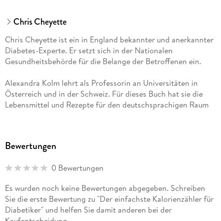
Chris Cheyette
Chris Cheyette ist ein in England bekannter und anerkannter
Diabetes-Experte. Er setzt sich in der Nationalen
Gesundheitsbehörde für die Belange der Betroffenen ein.
Alexandra Kolm lehrt als Professorin an Universitäten in
Österreich und in der Schweiz. Für dieses Buch hat sie die
Lebensmittel und Rezepte für den deutschsprachigen Raum
angepasst.
Yello Balolia ist als ausgebildeter Fotograf der kreative Kopf
Bewertungen
hinter diesem preisgekrönten Buch.
0 Bewertungen
Es wurden noch keine Bewertungen abgegeben. Schreiben
Sie die erste Bewertung zu "Der einfachste Kalorienzähler für
Diabetiker" und helfen Sie damit anderen bei der
Kaufentscheidung.