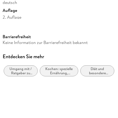
deutsch
Auflage
2. Auflage
Seitenanzahl
304
Barrierefreiheit
Reihe
Keine Information zur Barrierefreiheit bekannt
Die einfachsten aller Zeiten
Autor/Autorin
Entdecken Sie mehr
Chris Cheyette, Alexandra Kolm, Yello Balolia
Umgang mit /
Kochen: spezielle
Diät und
Verlag/Hersteller
Ratgeber zu
Ernährung,
besondere
Trias
Diabetes
Unverträglichkeiten
Ernährung
Produktart
kartoniert
Gewicht
566 g
Größe (L/B/H)