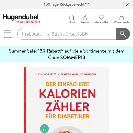
100 Tage Rückgaberecht***
Abholung in über 100 Filialen
Filiale
Konto
Merkzettel
Warenkorb
Hugendubel
Menu
Summer Sale:
13% Rabatt
auf viele Sortimente mit dem
12
mehr
Code
SOMMER13
erfahren