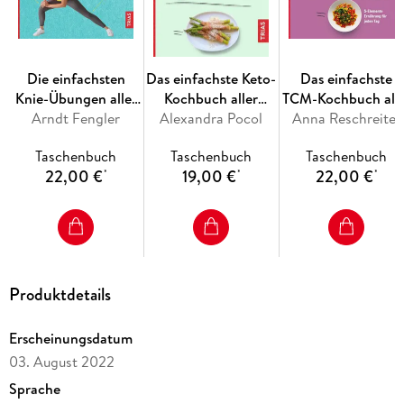
Einfach Wunschgericht aussuchen, Nährwerte checken und
Portionsgröße auf einen Blick erfassen - fertig! Guten
Appetit!
Die einfachsten
Das einfachste Keto-
Das einfachste
Knie-Übungen aller
Kochbuch aller
TCM-Kochbuch alle
Arndt Fengler
Zeiten
Alexandra Pocol
Zeiten
Anna Reschreiter
Zeiten
Taschenbuch
Taschenbuch
Taschenbuch
22,00 €
19,00 €
22,00 €
*
*
*
Produktdetails
Erscheinungsdatum
03. August 2022
Sprache