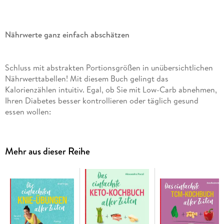
Nährwerte ganz einfach abschätzen
Schluss mit abstrakten Portionsgrößen in unübersichtlichen
Nährwerttabellen! Mit diesem Buch gelingt das
Kalorienzählen intuitiv. Egal, ob Sie mit Low-Carb abnehmen,
Ihren Diabetes besser kontrollieren oder täglich gesund
essen wollen:
Ein Blick in den Foto-Kalorienzähler genügt, um
abzuschätzen was in Ihrem Essen steckt.
Mehr aus dieser Reihe
-
Sehen statt rechnen
- über 1. 700 Fotos von Lebensmitteln,
Gerichten, Snacks und Getränken
-
Übersichtliches Farbsystem
- für Kalorien, Kohlenhydrate,
BE, KHE, Fette und Eiweiß
-
Lebensmittel schnell getauscht
- und flugs Kalorien gespart