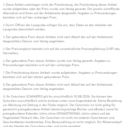
Diese Artikel unterliegen nicht der Preisbindung, die Preisbindung dieser Artikel
2
wurde aufgehoben oder der Preis wurde vom Verlag gesenkt. Die jeweils zutreffende
Alternative wird Ihnen auf der Artikelseite dargestellt. Angaben zu Preissenkungen
beziehen sich auf den vorherigen Preis.
Durch Öffnen der Leseprobe willigen Sie ein, dass Daten an den Anbieter der
3
Leseprobe übermittelt werden.
Der gebundene Preis dieses Artikels wird nach Ablauf des auf der Artikelseite
4
dargestellten Datums vom Verlag angehoben.
Der Preisvergleich bezieht sich auf die unverbindliche Preisempfehlung (UVP) des
5
Herstellers.
Der gebundene Preis dieses Artikels wurde vom Verlag gesenkt. Angaben zu
6
Preissenkungen beziehen sich auf den vorherigen Preis.
Die Preisbindung dieses Artikels wurde aufgehoben. Angaben zu Preissenkungen
7
beziehen sich auf den letzten gebundenen Preis.
Der gebundene Preis dieses Artikels wird nach Ablauf des auf der Artikelseite
8
dargestellten Datums vom Verlag angehoben.
Ihr Gutschein SOMMER13 gilt bis einschließlich 10.08.2026. Sie können den
12
Gutschein ausschließlich online einlösen unter www.hugendubel.de. Keine Bestellung
zur Abholung mit Zahlung in der Filiale möglich. Der Gutschein ist nicht gültig für
gesetzlich preisgebundene Artikel (deutschsprachige Bücher und eBooks) sowie für
preisgebundene Kalender, tolino shine (4016621130466), tolino select und das
Hugendubel Hörbuch Abo. Der Gutschein ist nicht mit anderen Gutscheinen und
Geschenkkarten kombinierbar. Eine Barauszahlung ist nicht möglich. Ein Weiterverkauf
und der Handel des Gutscheincodes sind nicht gestattet.