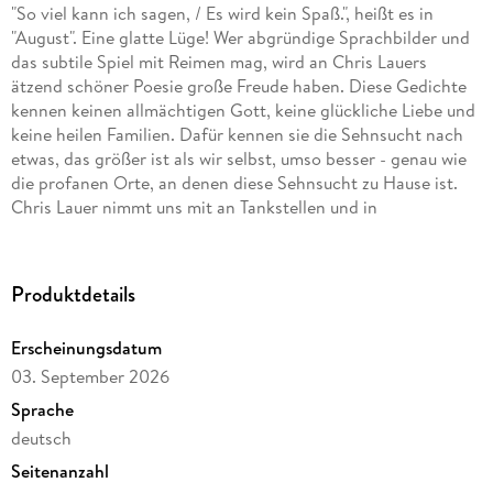
"So viel kann ich sagen, / Es wird kein Spaß.", heißt es in
"August". Eine glatte Lüge! Wer abgründige Sprachbilder und
das subtile Spiel mit Reimen mag, wird an Chris Lauers
ätzend schöner Poesie große Freude haben. Diese Gedichte
kennen keinen allmächtigen Gott, keine glückliche Liebe und
keine heilen Familien. Dafür kennen sie die Sehnsucht nach
etwas, das größer ist als wir selbst, umso besser - genau wie
die profanen Orte, an denen diese Sehnsucht zu Hause ist.
Chris Lauer nimmt uns mit an Tankstellen und in
Autobahnkapellen, auf Hollywoodschaukeln und in das Haus
der Großeltern mit dem terminalen Rasseln der
Heizungsrohre. Sie bekommt ein Lebensgefühl zu fassen, das
Produktdetails
wir alle kennen: irgendwo zwischen Abgebrühtheit,
Melancholie und der Restwärme des Glaubens an das Gute.
Erscheinungsdatum
03. September 2026
Sprache
deutsch
Seitenanzahl