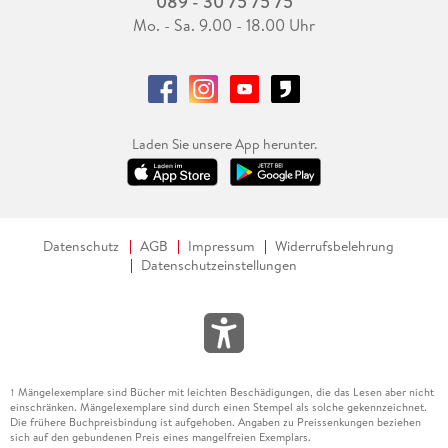
089 - 30 75 75 75
Mo. - Sa. 9.00 - 18.00 Uhr
Laden Sie unsere App herunter.
Datenschutz
AGB
Impressum
Widerrufsbelehrung
Datenschutzeinstellungen
Mängelexemplare sind Bücher mit leichten Beschädigungen, die das Lesen aber nicht
1
einschränken. Mängelexemplare sind durch einen Stempel als solche gekennzeichnet.
Die frühere Buchpreisbindung ist aufgehoben. Angaben zu Preissenkungen beziehen
sich auf den gebundenen Preis eines mangelfreien Exemplars.