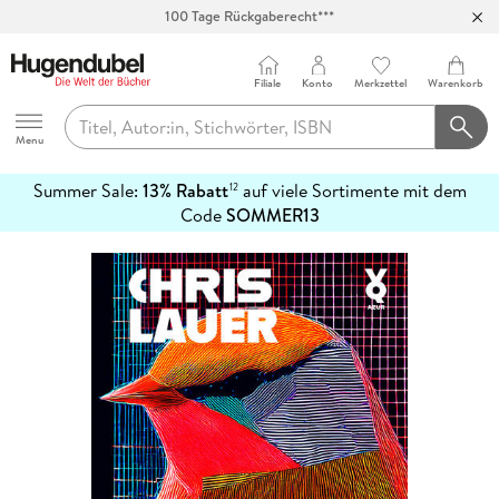
100 Tage Rückgaberecht***
Abholung in über 100 Filialen
Filiale
Konto
Merkzettel
Warenkorb
Hugendubel
Menu
Summer Sale:
13% Rabatt
auf viele Sortimente mit dem
12
mehr
Code
SOMMER13
erfahren