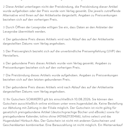
Diese Artikel unterliegen nicht der Preisbindung, die Preisbindung dieser Artikel
2
wurde aufgehoben oder der Preis wurde vom Verlag gesenkt. Die jeweils zutreffende
Alternative wird Ihnen auf der Artikelseite dargestellt. Angaben zu Preissenkungen
beziehen sich auf den vorherigen Preis.
Durch Öffnen der Leseprobe willigen Sie ein, dass Daten an den Anbieter der
3
Leseprobe übermittelt werden.
Der gebundene Preis dieses Artikels wird nach Ablauf des auf der Artikelseite
4
dargestellten Datums vom Verlag angehoben.
Der Preisvergleich bezieht sich auf die unverbindliche Preisempfehlung (UVP) des
5
Herstellers.
Der gebundene Preis dieses Artikels wurde vom Verlag gesenkt. Angaben zu
6
Preissenkungen beziehen sich auf den vorherigen Preis.
Die Preisbindung dieses Artikels wurde aufgehoben. Angaben zu Preissenkungen
7
beziehen sich auf den letzten gebundenen Preis.
Der gebundene Preis dieses Artikels wird nach Ablauf des auf der Artikelseite
8
dargestellten Datums vom Verlag angehoben.
Ihr Gutschein SOMMER13 gilt bis einschließlich 10.08.2026. Sie können den
12
Gutschein ausschließlich online einlösen unter www.hugendubel.de. Keine Bestellung
zur Abholung mit Zahlung in der Filiale möglich. Der Gutschein ist nicht gültig für
gesetzlich preisgebundene Artikel (deutschsprachige Bücher und eBooks) sowie für
preisgebundene Kalender, tolino shine (4016621130466), tolino select und das
Hugendubel Hörbuch Abo. Der Gutschein ist nicht mit anderen Gutscheinen und
Geschenkkarten kombinierbar. Eine Barauszahlung ist nicht möglich. Ein Weiterverkauf