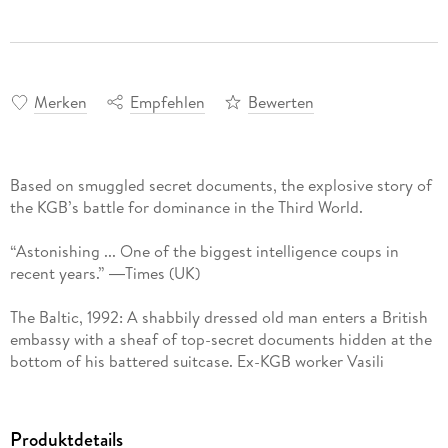
Merken
Empfehlen
Bewerten
Based on smuggled secret documents, the explosive story of
the KGB’s battle for dominance in the Third World.
“Astonishing ... One of the biggest intelligence coups in
recent years.” ―Times (UK)
The Baltic, 1992: A shabbily dressed old man enters a British
embassy with a sheaf of top-secret documents hidden at the
bottom of his battered suitcase. Ex-KGB worker Vasili
Mitrokhin was about to reveal the most sensational
intelligence archive the world has seen.
Produktdetails