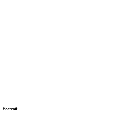
230/139/41 mm
ISBN
9780465003136
Portrait