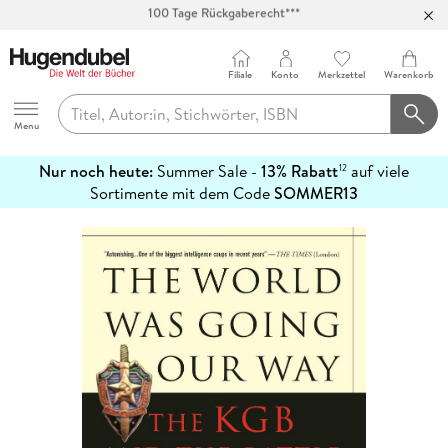
Abholung in über 100 Filialen
Filiale
Konto
Merkzettel
Warenkorb
Hugendubel
Menu
Nur noch heute:
Summer Sale -
13% Rabatt
auf viele
12
mehr
Sortimente mit dem Code
SOMMER13
erfahren