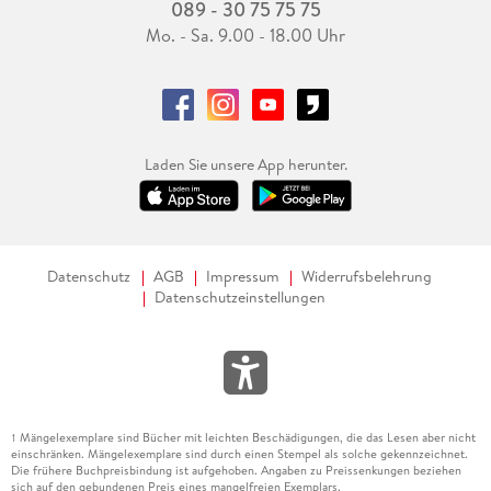
089 - 30 75 75 75
Mo. - Sa. 9.00 - 18.00 Uhr
Laden Sie unsere App herunter.
Datenschutz
AGB
Impressum
Widerrufsbelehrung
Datenschutzeinstellungen
Mängelexemplare sind Bücher mit leichten Beschädigungen, die das Lesen aber nicht
1
einschränken. Mängelexemplare sind durch einen Stempel als solche gekennzeichnet.
Die frühere Buchpreisbindung ist aufgehoben. Angaben zu Preissenkungen beziehen
sich auf den gebundenen Preis eines mangelfreien Exemplars.