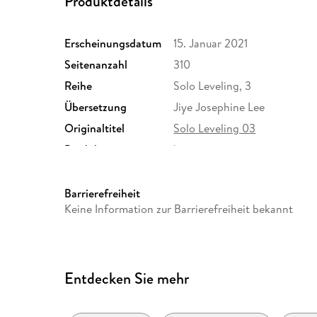
Produktdetails
Erscheinungsdatum
15. Januar 2021
Seitenanzahl
310
Reihe
Solo Leveling, 3
Übersetzung
Jiye Josephine Lee
Originaltitel
Solo Leveling 03
Produktart
kartoniert
Gewicht
530 g
ISBN
9783963587023
Barrierefreiheit
Keine Information zur Barrierefreiheit bekannt
Entdecken Sie mehr