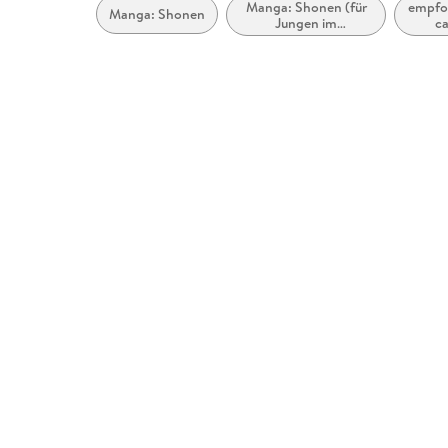
Manga: Shonen (für
empfoh
Manga: Shonen
Jungen im
ca
Teenageralter)