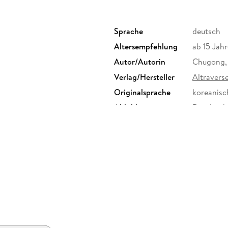
Sprache
deutsch
Altersempfehlung
ab 15 Jahr
Autor/Autorin
Chugong, 
Verlag/Hersteller
Altraver
Originalsprache
koreanisc
Abbildungen
Durchgehen
Größe (L/B/H)
209/149/
Herstelleradresse
Altravers
kontakt@a