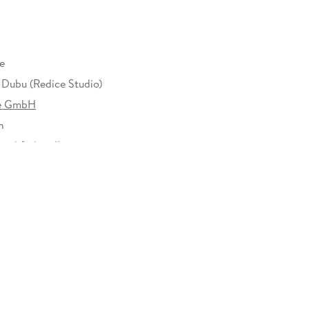
e
Dubu (Redice Studio)
se GmbH
h
d farbig illustriert
17 mm
e GmbH, Ruhrstr. 11 a, 22761 Hamburg,
ltraverse.de