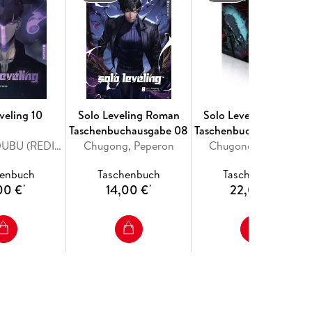
veling 10
Solo Leveling Roman
Solo Leveling Roman
Taschenbuchausgabe 08
Taschenbuchausgabe 0
Chugong, DUBU (REDICE STUDIO), h-goon
Chugong, Peperon
Chugong, Peperon
mit Schuber
henbuch
Taschenbuch
Taschenbuch
00 €
14,00 €
22,00 €
*
*
*