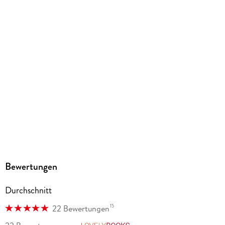
Durchgehend farbig illustriert
Gewicht
520 g
Größe (L/B/H)
207/146/18 mm
ISBN
9783963587030
Herstelleradresse
Altraverse GmbH, Ruhrstr. 11 a, 22761 Hamburg,
kontakt@altraverse.de
Bewertungen
Durchschnitt
15
22 Bewertungen