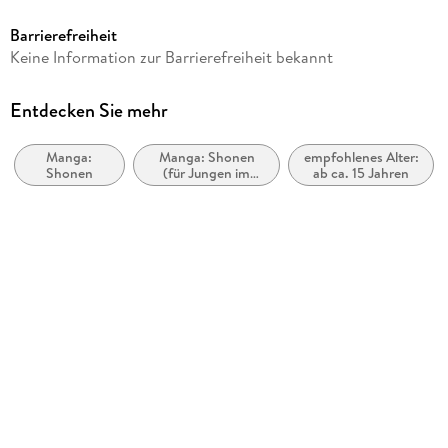
ab 15 Jahre
Barrierefreiheit
Reihe
Keine Information zur Barrierefreiheit bekannt
Solo Leveling, 4
Autor/Autorin
Entdecken Sie mehr
Chugong, Dubu (Redice Studio)
Manga:
Manga: Shonen
empfohlenes Alter:
Übersetzung
Shonen
(für Jungen im
ab ca. 15 Jahren
Jiye Josephine Lee
Teenageralter)
Verlag/Hersteller
Altraverse GmbH
Originaltitel
Solo Leveling 04
Originalsprache
koreanisch
Produktart
kartoniert
Abbildungen