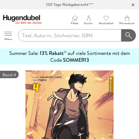
100 Tage Rückgaberecht***
Abholung in über 100 Filialen
Filiale
Konto
Merkzettel
Warenkorb
Hugendubel
Menu
Summer Sale:
13% Rabatt
auf viele Sortimente mit dem
12
mehr
Code
SOMMER13
erfahren
Band 4