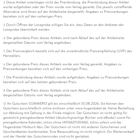
Diese Artikel unterliegen nicht der Preisbindung, die Preisbindung dieser Artikel
2
wurde aufgehoben oder der Preis wurde vom Verlag gesenkt. Die jeweils zutreffende
Alternative wird Ihnen auf der Artikelseite dargestellt. Angaben zu Preissenkungen
beziehen sich auf den vorherigen Preis.
Durch Öffnen der Leseprobe willigen Sie ein, dass Daten an den Anbieter der
3
Leseprobe übermittelt werden.
Der gebundene Preis dieses Artikels wird nach Ablauf des auf der Artikelseite
4
dargestellten Datums vom Verlag angehoben.
Der Preisvergleich bezieht sich auf die unverbindliche Preisempfehlung (UVP) des
5
Herstellers.
Der gebundene Preis dieses Artikels wurde vom Verlag gesenkt. Angaben zu
6
Preissenkungen beziehen sich auf den vorherigen Preis.
Die Preisbindung dieses Artikels wurde aufgehoben. Angaben zu Preissenkungen
7
beziehen sich auf den letzten gebundenen Preis.
Der gebundene Preis dieses Artikels wird nach Ablauf des auf der Artikelseite
8
dargestellten Datums vom Verlag angehoben.
Ihr Gutschein SOMMER13 gilt bis einschließlich 10.08.2026. Sie können den
12
Gutschein ausschließlich online einlösen unter www.hugendubel.de. Keine Bestellung
zur Abholung mit Zahlung in der Filiale möglich. Der Gutschein ist nicht gültig für
gesetzlich preisgebundene Artikel (deutschsprachige Bücher und eBooks) sowie für
preisgebundene Kalender, tolino shine (4016621130466), tolino select und das
Hugendubel Hörbuch Abo. Der Gutschein ist nicht mit anderen Gutscheinen und
Geschenkkarten kombinierbar. Eine Barauszahlung ist nicht möglich. Ein Weiterverkauf
und der Handel des Gutscheincodes sind nicht gestattet.