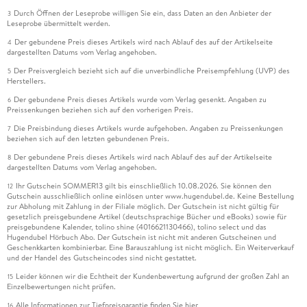
Durch Öffnen der Leseprobe willigen Sie ein, dass Daten an den Anbieter der
3
Leseprobe übermittelt werden.
Der gebundene Preis dieses Artikels wird nach Ablauf des auf der Artikelseite
4
dargestellten Datums vom Verlag angehoben.
Der Preisvergleich bezieht sich auf die unverbindliche Preisempfehlung (UVP) des
5
Herstellers.
Der gebundene Preis dieses Artikels wurde vom Verlag gesenkt. Angaben zu
6
Preissenkungen beziehen sich auf den vorherigen Preis.
Die Preisbindung dieses Artikels wurde aufgehoben. Angaben zu Preissenkungen
7
beziehen sich auf den letzten gebundenen Preis.
Der gebundene Preis dieses Artikels wird nach Ablauf des auf der Artikelseite
8
dargestellten Datums vom Verlag angehoben.
Ihr Gutschein SOMMER13 gilt bis einschließlich 10.08.2026. Sie können den
12
Gutschein ausschließlich online einlösen unter www.hugendubel.de. Keine Bestellung
zur Abholung mit Zahlung in der Filiale möglich. Der Gutschein ist nicht gültig für
gesetzlich preisgebundene Artikel (deutschsprachige Bücher und eBooks) sowie für
preisgebundene Kalender, tolino shine (4016621130466), tolino select und das
Hugendubel Hörbuch Abo. Der Gutschein ist nicht mit anderen Gutscheinen und
Geschenkkarten kombinierbar. Eine Barauszahlung ist nicht möglich. Ein Weiterverkauf
und der Handel des Gutscheincodes sind nicht gestattet.
Leider können wir die Echtheit der Kundenbewertung aufgrund der großen Zahl an
15
Einzelbewertungen nicht prüfen.
Alle Informationen zur Tiefpreisgarantie finden Sie
hier
16