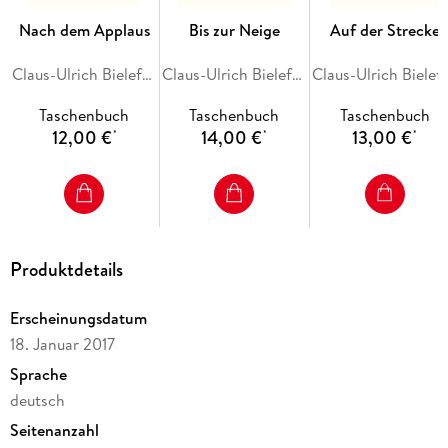
Nach dem Applaus
Bis zur Neige
Auf der Strecke
Claus-Ulrich Bielefeld, Petra Hartlieb
Claus-Ulrich Bielefeld, Petra Hartlieb
Claus-Ulrich Bielefeld
Taschenbuch
Taschenbuch
Taschenbuch
12,00 €
14,00 €
13,00 €
*
*
*
Produktdetails
Erscheinungsdatum
18. Januar 2017
Sprache
deutsch
Seitenanzahl