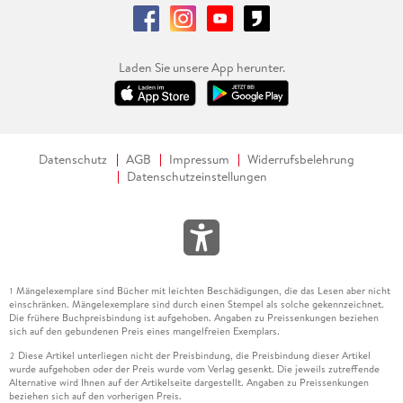
Laden Sie unsere App herunter.
Datenschutz
AGB
Impressum
Widerrufsbelehrung
Datenschutzeinstellungen
Mängelexemplare sind Bücher mit leichten Beschädigungen, die das Lesen aber nicht
1
einschränken. Mängelexemplare sind durch einen Stempel als solche gekennzeichnet.
Die frühere Buchpreisbindung ist aufgehoben. Angaben zu Preissenkungen beziehen
sich auf den gebundenen Preis eines mangelfreien Exemplars.
Diese Artikel unterliegen nicht der Preisbindung, die Preisbindung dieser Artikel
2
wurde aufgehoben oder der Preis wurde vom Verlag gesenkt. Die jeweils zutreffende
Alternative wird Ihnen auf der Artikelseite dargestellt. Angaben zu Preissenkungen
beziehen sich auf den vorherigen Preis.