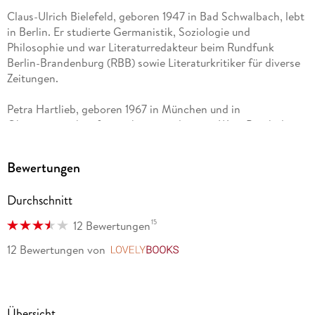
Claus-Ulrich Bielefeld, geboren 1947 in Bad Schwalbach, lebt
in Berlin. Er studierte Germanistik, Soziologie und
Philosophie und war Literaturredakteur beim Rundfunk
Berlin-Brandenburg (RBB) sowie Literaturkritiker für diverse
Zeitungen.
Petra Hartlieb, geboren 1967 in München und in
Oberösterreich aufgewachsen, studierte in Wien Psychologie
und Geschichte. Danach arbeitete sie als Pressefrau und
Literaturkritikerin in Wien und Hamburg. Seit 2004 betreibt
Bewertungen
sie mit ihrem Mann eine Buchhandlung in Wien.
Durchschnitt
15
12 Bewertungen
12 Bewertungen
von
LovelyBooks
Übersicht