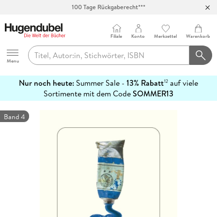
100 Tage Rückgaberecht***
Abholung in über 100 Filialen
Filiale
Konto
Merkzettel
Warenkorb
Hugendubel
Menu
Nur noch heute:
Summer Sale -
13% Rabatt
auf viele
12
mehr
Sortimente mit dem Code
SOMMER13
erfahren
Band 4