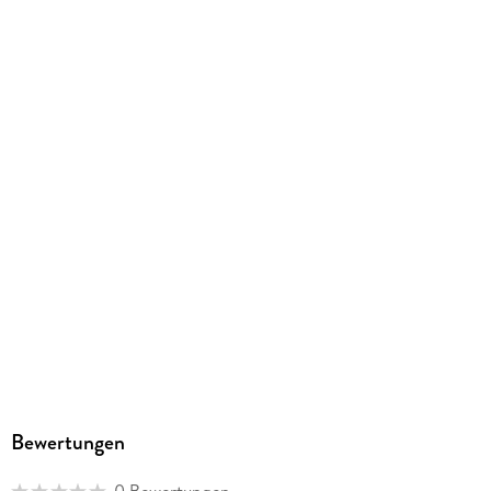
Produktart
kartoniert
Abbildungen
Durchgehend vierfarbig
Gewicht
400 g
Größe (L/B/H)
256/170/9 mm
ISBN
9783741634185
Herstelleradresse
Panini Verlags GmbH, Schloßstraße 76, 70176 Stuttgart,
gpsr@panini.de
Bewertungen
0 Bewertungen