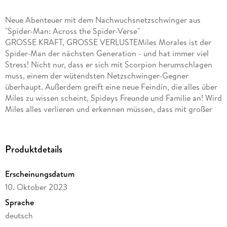
Neue Abenteuer mit dem Nachwuchsnetzschwinger aus
"Spider-Man: Across the Spider-Verse"
GROSSE KRAFT, GROSSE VERLUSTEMiles Morales ist der
Spider-Man der nächsten Generation - und hat immer viel
Stress! Nicht nur, dass er sich mit Scorpion herumschlagen
muss, einem der wütendsten Netzschwinger-Gegner
überhaupt. Außerdem greift eine neue Feindin, die alles über
Miles zu wissen scheint, Spideys Freunde und Familie an! Wird
Miles alles verlieren und erkennen müssen, dass mit großer
Kraft auch große Verluste kommen? Grandiose Spidey-
Action für alle Fans des Spider-Verse: Der Start der neuen
Soloserie von Miles Morales, in Szene gesetzt von Cody
Produktdetails
Ziglar (She-Hulk: Die Anwältin) und Federico Vicentini (X
LEBEN & X TODE VON WOLVERINE). ENTHÄLT: MILES
Erscheinungsdatum
MORALES: SPIDER-MAN (2022) 1-5
10. Oktober 2023
Sprache
deutsch