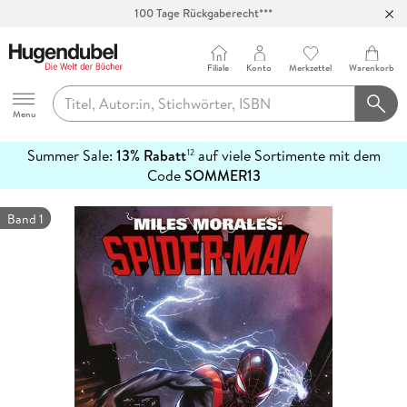
100 Tage Rückgaberecht***
Abholung in über 100 Filialen
Filiale
Konto
Merkzettel
Warenkorb
Hugendubel
Menu
Summer Sale:
13% Rabatt
auf viele Sortimente mit dem
12
mehr
Code
SOMMER13
erfahren
Band 1