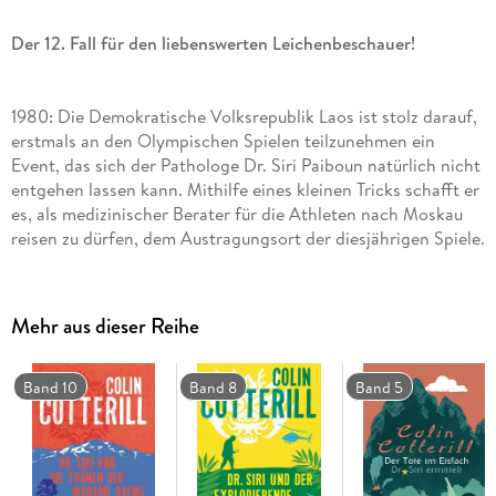
Der 12. Fall für den liebenswerten Leichenbeschauer!
1980: Die Demokratische Volksrepublik Laos ist stolz darauf,
erstmals an den Olympischen Spielen teilzunehmen ein
Event, das sich der Pathologe Dr. Siri Paiboun natürlich nicht
entgehen lassen kann. Mithilfe eines kleinen Tricks schafft er
es, als medizinischer Berater für die Athleten nach Moskau
reisen zu dürfen, dem Austragungsort der diesjährigen Spiele.
Doch dort angekommen beschleicht ihn schnell der
Verdacht, dass einer der Olympiateilnehmer nicht der ist, der
er zu sein vorgibt. Und als dann auch noch ein laotischer
Mehr aus dieser Reihe
Athlet des Mordes beschuldigt wird, muss Siri alles
daransetzen, dass am Ende die Gerechtigkeit siegt.
Band 10
Band 8
Band 5