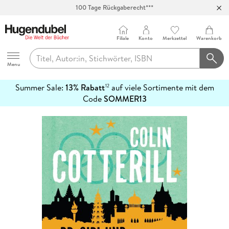
100 Tage Rückgaberecht***
Abholung in über 100 Filialen
Filiale
Konto
Merkzettel
Warenkorb
Hugendubel
Menu
Summer Sale:
13% Rabatt
auf viele Sortimente mit dem
12
mehr
Code
SOMMER13
erfahren