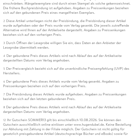
einschränken. Mängelexemplare sind durch einen Stempel als solche gekennzeichnet.
Die frühere Buchpreisbindung ist aufgehoben. Angaben zu Preissenkungen beziehen
sich auf den gebundenen Preis eines mangelfreien Exemplars.
Diese Artikel unterliegen nicht der Preisbindung, die Preisbindung dieser Artikel
2
wurde aufgehoben oder der Preis wurde vom Verlag gesenkt. Die jeweils zutreffende
Alternative wird Ihnen auf der Artikelseite dargestellt. Angaben zu Preissenkungen
beziehen sich auf den vorherigen Preis.
Durch Öffnen der Leseprobe willigen Sie ein, dass Daten an den Anbieter der
3
Leseprobe übermittelt werden.
Der gebundene Preis dieses Artikels wird nach Ablauf des auf der Artikelseite
4
dargestellten Datums vom Verlag angehoben.
Der Preisvergleich bezieht sich auf die unverbindliche Preisempfehlung (UVP) des
5
Herstellers.
Der gebundene Preis dieses Artikels wurde vom Verlag gesenkt. Angaben zu
6
Preissenkungen beziehen sich auf den vorherigen Preis.
Die Preisbindung dieses Artikels wurde aufgehoben. Angaben zu Preissenkungen
7
beziehen sich auf den letzten gebundenen Preis.
Der gebundene Preis dieses Artikels wird nach Ablauf des auf der Artikelseite
8
dargestellten Datums vom Verlag angehoben.
Ihr Gutschein SOMMER13 gilt bis einschließlich 10.08.2026. Sie können den
12
Gutschein ausschließlich online einlösen unter www.hugendubel.de. Keine Bestellung
zur Abholung mit Zahlung in der Filiale möglich. Der Gutschein ist nicht gültig für
gesetzlich preisgebundene Artikel (deutschsprachige Bücher und eBooks) sowie für