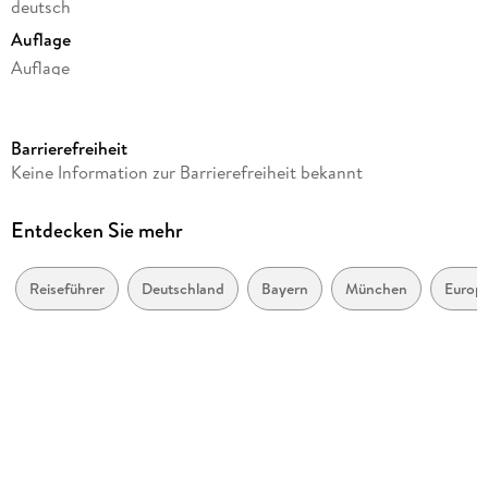
deutsch
Auflage
Auflage
Seitenanzahl
240
Barrierefreiheit
Reihe
Keine Information zur Barrierefreiheit bekannt
111 Orte ...
Autor/Autorin
Entdecken Sie mehr
Cornelia Ziegler
Verlag/Hersteller
Reiseführer
Deutschland
Bayern
München
Europ
Emons Verlag
Produktart
kartoniert
Abbildungen
mit zahlreichen Fotografien
Gewicht