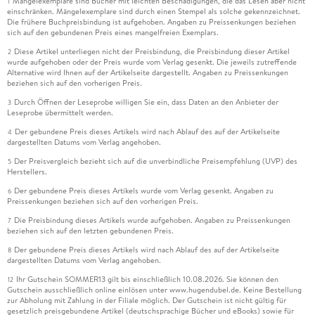
Mängelexemplare sind Bücher mit leichten Beschädigungen, die das Lesen aber nicht
1
einschränken. Mängelexemplare sind durch einen Stempel als solche gekennzeichnet.
Die frühere Buchpreisbindung ist aufgehoben. Angaben zu Preissenkungen beziehen
sich auf den gebundenen Preis eines mangelfreien Exemplars.
Diese Artikel unterliegen nicht der Preisbindung, die Preisbindung dieser Artikel
2
wurde aufgehoben oder der Preis wurde vom Verlag gesenkt. Die jeweils zutreffende
Alternative wird Ihnen auf der Artikelseite dargestellt. Angaben zu Preissenkungen
beziehen sich auf den vorherigen Preis.
Durch Öffnen der Leseprobe willigen Sie ein, dass Daten an den Anbieter der
3
Leseprobe übermittelt werden.
Der gebundene Preis dieses Artikels wird nach Ablauf des auf der Artikelseite
4
dargestellten Datums vom Verlag angehoben.
Der Preisvergleich bezieht sich auf die unverbindliche Preisempfehlung (UVP) des
5
Herstellers.
Der gebundene Preis dieses Artikels wurde vom Verlag gesenkt. Angaben zu
6
Preissenkungen beziehen sich auf den vorherigen Preis.
Die Preisbindung dieses Artikels wurde aufgehoben. Angaben zu Preissenkungen
7
beziehen sich auf den letzten gebundenen Preis.
Der gebundene Preis dieses Artikels wird nach Ablauf des auf der Artikelseite
8
dargestellten Datums vom Verlag angehoben.
Ihr Gutschein SOMMER13 gilt bis einschließlich 10.08.2026. Sie können den
12
Gutschein ausschließlich online einlösen unter www.hugendubel.de. Keine Bestellung
zur Abholung mit Zahlung in der Filiale möglich. Der Gutschein ist nicht gültig für
gesetzlich preisgebundene Artikel (deutschsprachige Bücher und eBooks) sowie für