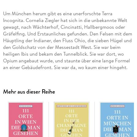
Um München herum gibt es eine unerforschte Terra
Incognita. Cornelia Ziegler hat sich in die unbekannte Welt
gewagt, nach Wächterhof, Cincinatti, Hallbergmoos oder
Gräfelfing. Und Erstaunliches gefunden. Den Felsen mit dem
Häuptling der Indianer, den Fluss Ohio, die sieben Hügel und
den Goldschatz von der Messestadt West. Sie war beim
heiligen Ibis und bekam den Tunnelblick. Sie war dort, wo
Opium angebaut wurde, und staunte über eine lange Formel
an einer Gebäudefront. Sie war da, wo kaum einer hingeht.
Da, wo die Mauer steht, und dort, wo die Vermessung
Bayerns begonnen hat. Folgen Sie ihr zu den 111 unbekannten
Orten rund um München, die einen Ausflug wert sind.
Mehr aus dieser Reihe