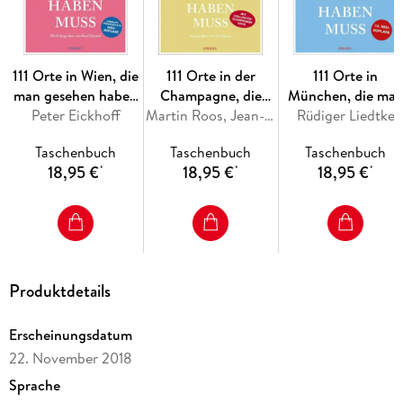
111 Orte in Wien, die
111 Orte in der
111 Orte in
man gesehen haben
Champagne, die
München, die ma
Peter Eickhoff
muss
man gesehen haben
Martin Roos, Jean-Claude Bourgueil
Rüdiger Liedtke
gesehen haben
muss
muss, Band 1
Taschenbuch
Taschenbuch
Taschenbuch
18,95 €
18,95 €
18,95 €
*
*
*
Produktdetails
Erscheinungsdatum
22. November 2018
Sprache