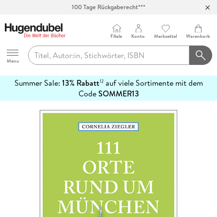
100 Tage Rückgaberecht***
Abholung in über 100 Filialen
Filiale
Konto
Merkzettel
Warenkorb
Hugendubel
Menu
Summer Sale:
13% Rabatt
auf viele Sortimente mit dem
12
mehr
Code
SOMMER13
erfahren