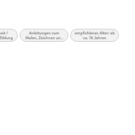
eit /
Anleitungen zum
empfohlenes Alter: ab
Bildung
Malen, Zeichnen und
ca. 16 Jahren
anderer künstlerischer
Gestaltung