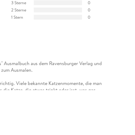
3 Sterne
0
2 Sterne
0
1 Stern
0
ts" Ausmalbuch aus dem Ravensburger Verlag und
ve zum Ausmalen.
 richtig. Viele bekannte Katzenmomente, die man
 die Katze, die etwas trinkt oder isst, was gar
 oder auch einfach nur die Katze, die sich selbst
kleine Erklärung gibt, welche Stifte mit dem Buch
e ein mögliches Durchbluten der Farben dennoch