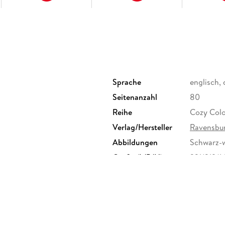
Sprache
englisch,
Seitenanzahl
80
Reihe
Cozy Colo
Verlag/Hersteller
Ravensbur
Abbildungen
Schwarz-we
Größe (L/B/H)
221/219/
Herstelleradresse
Ravensbu
Ravensbur