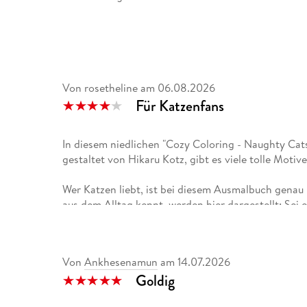
Von rosetheline
am
06.08.2026
Für Katzenfans
In diesem niedlichen "Cozy Coloring - Naughty Ca
gestaltet von Hikaru Kotz, gibt es viele tolle Moti
Wer Katzen liebt, ist bei diesem Ausmalbuch genau
aus dem Alltag kennt, werden hier dargestellt: Sei es
nicht für sie bestimmt ist, Katzen, die sich kabbeln
im Spiegel betrachtet, es ist alles dabei.
Von
Ankhesenamun
am
14.07.2026
Toll gemacht ist, dass es auf der ersten Seite eine 
Goldig
kompatibel sind. Zusätzlich gibt es eine Pappe, di
verhindern soll.