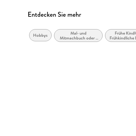
Entdecken Sie mehr
Mal- und
Frühe Kindh
Hobbys
Mitmachbuch oder -
Frühkindliche 
set (Erwachsene)