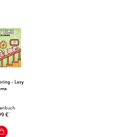
ring - Lazy
ime
henbuch
99 €
*