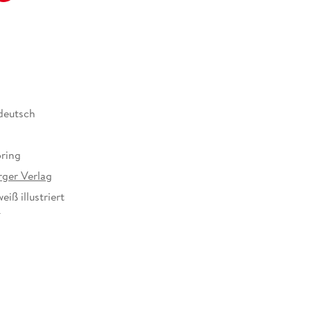
 deutsch
ring
ger Verlag
iß illustriert
14 mm
rger Verlag GmbH, Postfach 2460, 88194
g, service@ravensburger.de